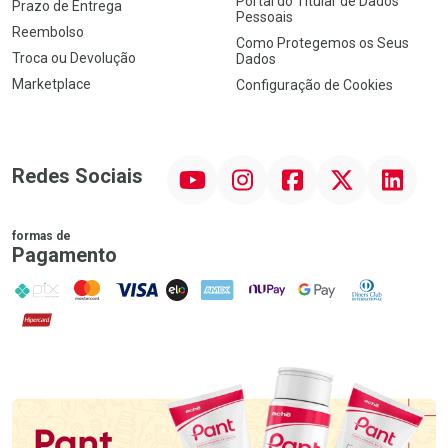
Portal do Titular de Dados
Prazo de Entrega
Pessoais
Reembolso
Como Protegemos os Seus
Troca ou Devolução
Dados
Marketplace
Configuração de Cookies
YouTube
Instagram
Facebook
Twitter
Linkedin
Redes Sociais
formas de
Pagamento
PIX
MasterCard
VISA
ELO
AMEX
NuPay
Google Pay
Diners Club
Hipercard
Promoção em Destaque