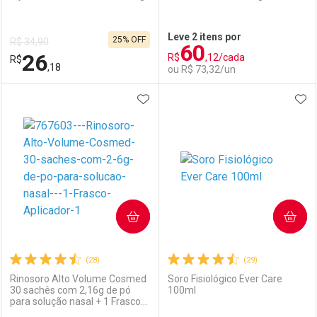
Ativar Desconto
Ativar Desconto
Leve 2 itens por
25% OFF
R$ 34,90
60
Comprar sem Desconto
Comprar sem Desconto
26
R$
,12/cada
R$
Comprar sem Desconto
Comprar sem Desconto
Por R$ 37,99/cada
Por R$ 34,99/cada
,18
ou R$ 73,32/un
Por R$ 37,99/cada
Por R$ 34,99/cada
ADICIONAR AOS FAVORITOS
ADI
FECHAR
FECHAR
F
F
Laboratório
Por Menos
Laboratório
Por Menos
COMPRAR
COMPRAR
(28)
(29)
Rinosoro Alto Volume Cosmed
Soro Fisiológico Ever Care
30 sachês com 2,16g de pó
100ml
para solução nasal + 1 Frasco
Ativar Desconto
Ativar Desconto
Aplicador