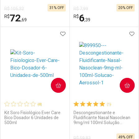
31% OFF
20% OFF
R$ 105,32
R$ 7,99
Comprar sem Desconto
Comprar sem Desconto
72
6
R$
Comprar sem Desconto
R$
Comprar sem Desconto
Por R$ 26,18/cada
Por R$ 73,32/cada
,69
,39
Por R$ 26,18/cada
Por R$ 73,32/cada
ADICIONAR AOS FAVORITOS
ADI
FECHAR
FECHAR
F
F
Laboratório
Por Menos
Laboratório
Por Menos
COMPRAR
COMPRAR
(0)
(1)
Kit Soro Fisiológico Ever Care
Descongestionante e
Bico Dosador 6 Unidades de
Fluidificante Nasal Nasoclean
500ml
9mg/ml 100ml Solução
Ativar Desconto
Ativar Desconto
Aerossol
49% OFF
R$ 59,83