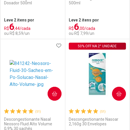
Dosador 500ml
500ml
Leve 2 itens por
Leve 2 itens por
6
6
R$
,44/cada
R$
,00/cada
ou R$ 8,59/un
ou R$ 7,99/un
ADICIONAR AOS FAVORITOS
FECHAR
FECHAR
50% OFF NA 2° UNIDADE
F
F
Laboratório
Por Menos
Laboratório
Por Menos
COMPRAR
COMPRAR
(51)
(51)
Descongestionante Nasal
Descongestionante Nasoar
Neosoro Fluid Alto Volume
2,160g 30 Envelopes
0,9% 30 sachês