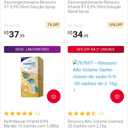
Descongestionante Rinosoro
Descongestionante Rinosoro
XT 0,9% 50ml Solução Spray
Infantil XT 0,9% 50ml Solução
Nasal Spray
Ativar Desconto
Ativar Desconto
7% OFF
10% OFF
R$ 40,98
R$ 38,98
Comprar sem Desconto
Comprar sem Desconto
37
34
R$
Comprar sem Desconto
R$
Comprar sem Desconto
Por R$ 16,99/cada
Por R$ 59,52/cada
,99
,99
Por R$ 16,99/cada
Por R$ 59,52/cada
DESC. LABORATÓRIO
FECHAR
FECHAR
56% OFF NA 2° UNIDADE
F
F
Laboratório
Por Menos
Laboratório
Por Menos
COMPRAR
COMPRAR
(10)
(22)
Refil Nasoar Infantil 0,9%
Rinosoro Alto Volume Cosmed
Myralis 15 Sachês com 1,080g
30 Sachês com 2,16g