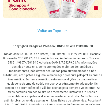
Voltar ao Topo
Copyright
Copyright © Drogarias Pacheco | CNPJ: 33.438.250/0187-08
Rio de Janeiro - RJ: Rua do Catete, 300 - Catete - CEP: 22220-000 | Gabriele
Giovanelli - CRF 28127 | 24 horas| Autorização de funcionamento: Processo:
25351.493074/2012-10 Autorização/MS: 7.25279.0 | As informações
contidas neste site, como promoções e ofertas de remédios e
medicamentos, não devem ser usadas para automedicação e não
substituem, em hipótese alguma, a medicação prescrita pelo profissional da
área médica. Somente o médico está em condições de diagnosticar
qualquer problema de saúde e prescrever o tratamento adequado. Os
preços e as promoções são válidos apenas para compras via internet. As
fotos contidas em nosso site são meramente ilustrativas. *Preços e
disponibilidade sujeitos a alterações no decorrer do dia. Antibióticos e
antimicrobianos vendas apenas em lojas físicas ou televendas. Portaria nº
344 - 01/02/1999 - Ministério da Saúde. Horário de funcionamento Central