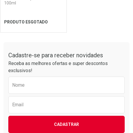
100ml
PRODUTO ESGOTADO
FECHAR
FECHAR
Tudo sobre a Drogarias Pacheco
Cadastre-se para receber novidades
Laboratório
Por Menos
Receba as melhores ofertas e super descontos
exclusivos!
Preencha o formulário abaixo para receber 
Nome
Email
CADASTRAR