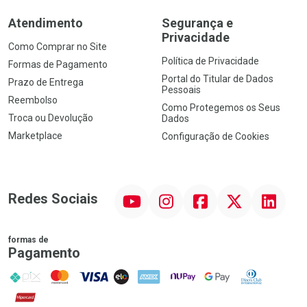
Atendimento
Segurança e
Privacidade
Como Comprar no Site
Política de Privacidade
Formas de Pagamento
Portal do Titular de Dados
Prazo de Entrega
Pessoais
Reembolso
Como Protegemos os Seus
Troca ou Devolução
Dados
Marketplace
Configuração de Cookies
YouTube
Instagram
Facebook
Twitter
Linkedin
Redes Sociais
formas de
Pagamento
PIX
MasterCard
VISA
ELO
AMEX
NuPay
Google Pay
Diners Club
Hipercard