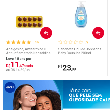
COMPRAR
COMPRAR
(118)
(0)
Analgésico, Antitérmico e
Sabonete Líquido Johnson's
Anti-inflamatório Neosaldina
Baby Baunilha 200ml
30mg + 300mg + 30mg 10
Leve 4 itens por
Drágeas
11
23
R$
,67/cada
R$
,99
ou R$ 14,59/un
FECHAR
FECHAR
FEC
FEC
Laboratório
Laboratório
Por Menos
Por Menos