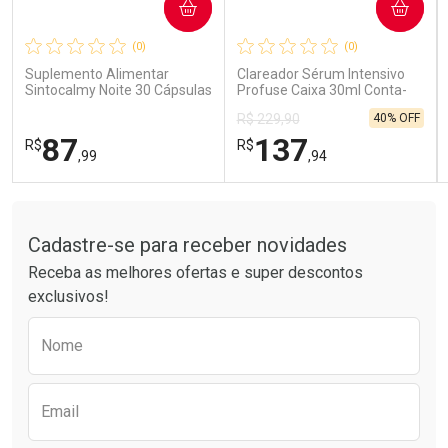
COMPRAR
COMPRAR
Ativar Desconto
Ativar Desconto
(0)
(0)
Comprar sem Desconto
Comprar sem Desconto
Comprar sem Desconto
Comprar sem Desconto
Suplemento Alimentar
Clareador Sérum Intensivo
Por R$ 85,99/cada
Por R$ 41,99/cada
Por R$ 85,99/cada
Por R$ 41,99/cada
Sintocalmy Noite 30 Cápsulas
Profuse Caixa 30ml Conta-
Gotas
40% OFF
R$ 229,90
87
137
R$
R$
,99
,94
Tudo sobre a Drogarias Pacheco
FECHAR
FECHAR
FEC
FEC
Laboratório
Laboratório
Por Menos
Por Menos
Cadastre-se para receber novidades
Receba as melhores ofertas e super descontos
exclusivos!
Preencha o formulário abaixo para receber 
Nome
Email
Ativar Desconto
Ativar Desconto