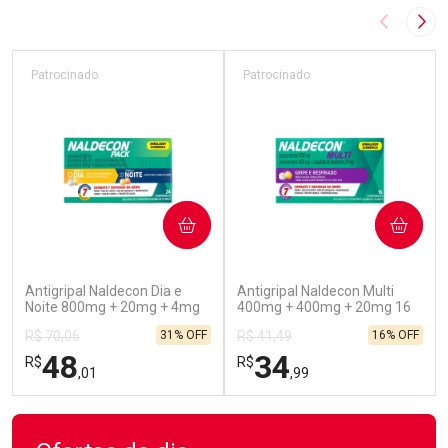
Imagem A
Pró
Patrocinado
Patrocinado
COMPRAR
COMPRAR
(45)
(52)
Antigripal Naldecon Dia e
Antigripal Naldecon Multi
Noite 800mg + 20mg + 4mg
400mg + 400mg + 20mg 16
24 comprimidos
Comprimidos
31% OFF
16% OFF
R$ 70,06
R$ 41,49
48
34
R$
R$
,01
,99
FECHAR
FECHAR
FEC
FEC
Laboratório
Laboratório