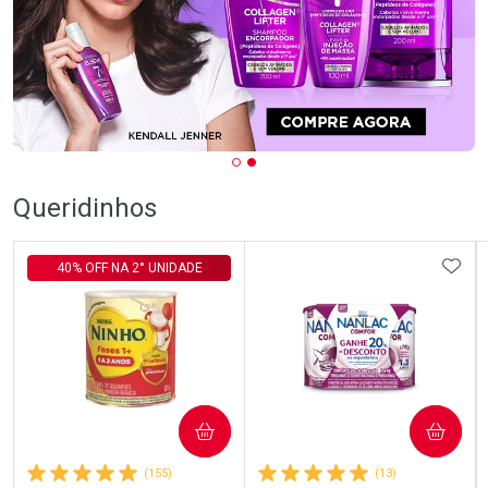
Queridinhos
ADIC
40% OFF NA 2° UNIDADE
COMPRAR
COMPRAR
(155)
(13)