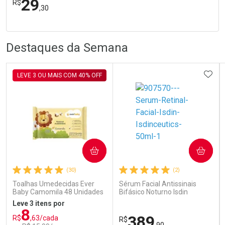
29
R$
,30
R
R
FECHA
FECHA
Laboratório
Por Menos
Destaques da Semana
ADIC
LEVE 3 OU MAIS COM 40% OFF
Ativar Desconto
COMPRAR
COMPRAR
Comprar sem Desconto
Comprar sem Desconto
Por R$ 29,30/cada
Por R$ 29,30/cada
(30)
(2)
Toalhas Umedecidas Ever
Sérum Facial Antissinais
Baby Camomila 48 Unidades
Bifásico Noturno Isdin
Isdinceutics Retinal com
Leve 3 itens por
Retinaldeído 50ml
8
389
R$
,63/cada
R$
,90