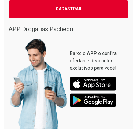
CADASTRAR
Comprar sem Desconto
Comprar sem Desconto
Comprar sem Desconto
Comprar sem Desconto
Por R$ 87,99/cada
Por R$ 137,94/cada
Por R$ 87,99/cada
Por R$ 137,94/cada
APP Drogarias Pacheco
Baixe o
APP
e confira
ofertas e descontos
exclusivos para você!