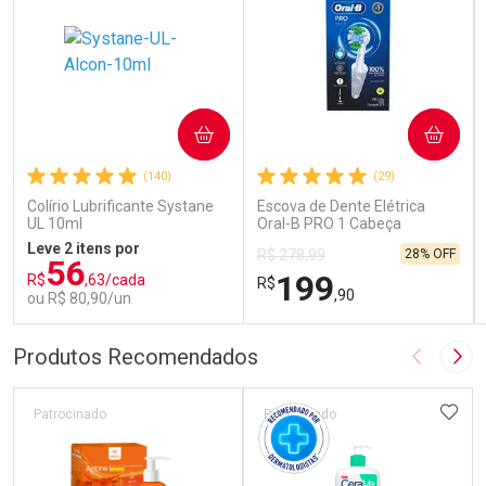
COMPRAR
COMPRAR
(140)
(29)
Colírio Lubrificante Systane
Escova de Dente Elétrica
UL 10ml
Oral-B PRO 1 Cabeça
Redonda Recarregável 1
Leve 2 itens por
28% OFF
R$ 278,99
Unidade
56
199
R$
,63/cada
R$
,90
ou R$ 80,90/un
FECHAR
FECHAR
FEC
FEC
Produtos Recomendados
Imagem A
Pró
Laboratório
Laboratório
Por Menos
Por Menos
ADIC
Patrocinado
Patrocinado