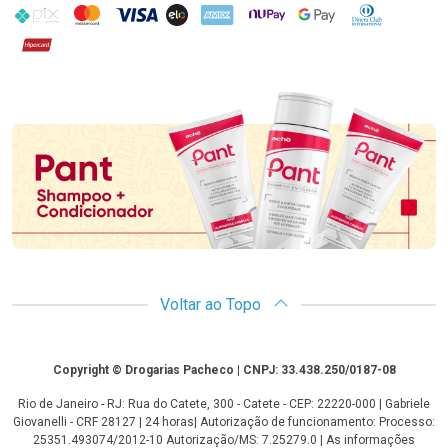
PIX
MasterCard
VISA
ELO
AMEX
NuPay
Google Pay
Diners Club
Hipercard
Promoção em Destaque
Voltar ao Topo
Copyright
Copyright © Drogarias Pacheco | CNPJ: 33.438.250/0187-08
Rio de Janeiro - RJ: Rua do Catete, 300 - Catete - CEP: 22220-000 | Gabriele
Giovanelli - CRF 28127 | 24 horas| Autorização de funcionamento: Processo:
25351.493074/2012-10 Autorização/MS: 7.25279.0 | As informações