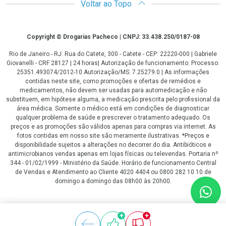
Voltar ao Topo
Copyright
Copyright © Drogarias Pacheco | CNPJ: 33.438.250/0187-08
Rio de Janeiro - RJ: Rua do Catete, 300 - Catete - CEP: 22220-000 | Gabriele
Giovanelli - CRF 28127 | 24 horas| Autorização de funcionamento: Processo:
25351.493074/2012-10 Autorização/MS: 7.25279.0 | As informações
contidas neste site, como promoções e ofertas de remédios e
medicamentos, não devem ser usadas para automedicação e não
substituem, em hipótese alguma, a medicação prescrita pelo profissional da
área médica. Somente o médico está em condições de diagnosticar
qualquer problema de saúde e prescrever o tratamento adequado. Os
preços e as promoções são válidos apenas para compras via internet. As
fotos contidas em nosso site são meramente ilustrativas. *Preços e
disponibilidade sujeitos a alterações no decorrer do dia. Antibióticos e
antimicrobianos vendas apenas em lojas físicas ou televendas. Portaria nº
344 - 01/02/1999 - Ministério da Saúde. Horário de funcionamento Central
de Vendas e Atendimento ao Cliente 4020 4404 ou 0800 282 10 10 de
domingo a domingo das 08h00 às 20h00.
LGPD Aceite os Cookies