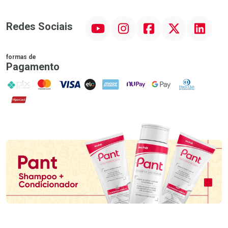
YouTube
Instagram
Facebook
Twitter
Linkedin
Redes Sociais
formas de
Pagamento
PIX
MasterCard
VISA
ELO
AMEX
NuPay
Google Pay
Diners Club
Hipercard
Promoção em Destaque