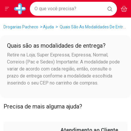
Drogarias Pacheco
Menu
Aces
Ir direto para a home
O que você precisa?
BAIXE
V
i
Baixe nosso APP e aproveite Ofertas Exclusivas!
BUSCAR
O APP
Navegue pela página
Ir direto para o conteúdo
Faça a sua busca
Ir direto para a busca
Ir direto para a conta
Breadcrumb
Drogarias Pacheco
Ajuda
Quais São As Modalidades De Entrega?
Ir direto para a ajuda
Ir direto para a notificações
Quais são as modalidades de entrega?
Ir direto para o carrinho
Ir direto para o menu
Retire na Loja; Super Expressa; Expressa; Normal;
Correios (Pac e Sedex) Importante: A modalidade pode
variar de acordo com cada região, então, consulte o
prazo de entrega conforme a modalidade escolhida
inserindo o seu CEP no carrinho de compras.
Precisa de mais alguma ajuda?
Atendimento ao Cliente