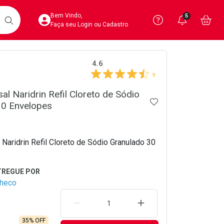
Acesse sua Conta
Precisa de 
Notific
Aces
Bem Vindo,
5
Você po
notifica
Vo
it
BUSCAR
Ver Recursos 
Faça seu Login ou Cadastro
crumb
4.6
Atendimento ao 
9
Central de Ajud
al Naridrin Refil Cloreto de Sódio
ADICIONAR AOS 
30 Envelopes
Televendas
4020-4404
Naridrin Refil Cloreto de Sódio Granulado 30
checo
REMOVER UMA UNIDADE
AUMENTAR UMA UNIDA
35% OFF