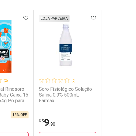
FAVORITOS
ADICIONAR AOS FAVORITOS
ADICIONAR AOS 
LOJA PARCEIRA
(2)
(0)
al Rinosoro
Soro Fisiológico Solução
Baby Caixa 15
Salina 0,9% 500mL -
54g Pó para
Farmax
15% OFF
9
R$
,90