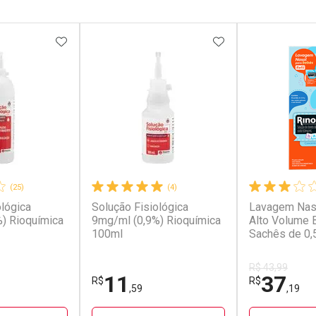
FAVORITOS
ADICIONAR AOS FAVORITOS
ADICIONAR AOS 
(25)
(4)
ológica
Solução Fisiológica
Lavagem Nas
) Rioquímica
9mg/ml (0,9%) Rioquímica
Alto Volume 
100ml
Sachês de 0,
Solução Refil
R$ 43,99
11
37
R$
R$
,59
,19