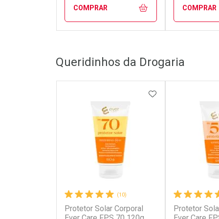
COMPRAR
COMPRAR
FECHAR
FECHAR
Queridinhos da Drogaria
Laboratório
Laborató
Por Menos
Por Men
ADICIONAR AOS 
(10)
Protetor Solar Corporal
Protetor Sola
Ativar Desconto
Ativar Des
Ever Care FPS 70 120g
Ever Care FP