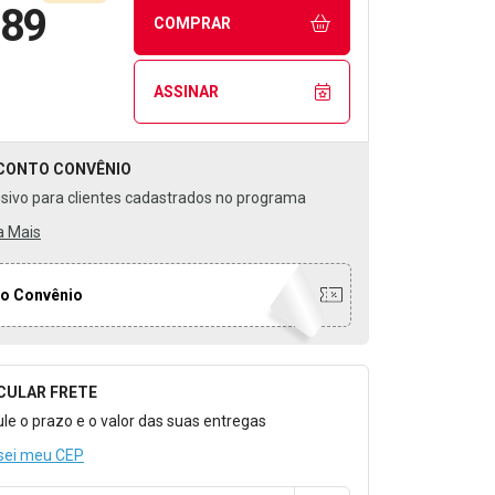
,89
COMPRAR
ASSINAR
CONTO
CONVÊNIO
usivo para clientes cadastrados no programa
a Mais
o Convênio
CULAR FRETE
o para Calcular o Frete
ule o prazo e o valor das suas entregas
sei meu CEP