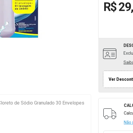
R$ 29
DES
Excl
Saib
Ver Descont
 Cloreto de Sódio Granulado 30 Envelopes
CAL
Formulári
Calc
Não 