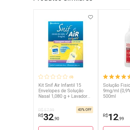
ADICIONAR AOS 
(0)
Kit Snif Air Infantil 15
Solução Fisi
Envelopes de Solução
9mg/ml (0,9%
Nasal 1,080 g + Lavador
500ml
120ml
43% OFF
R$ 57,99
32
12
R$
R$
,90
,99