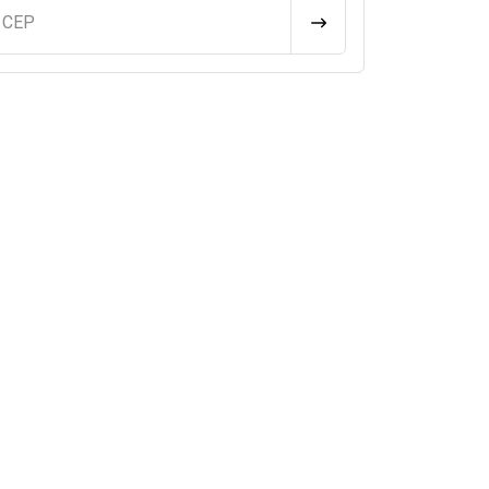
u CEP
CALCULAR FRETE