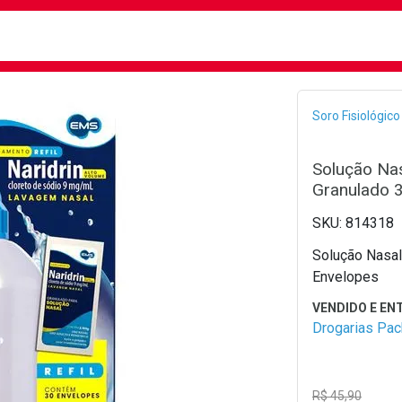
busca
isa?
Bread
Soro Fisiológico
Solução Nas
Granulado 
814318
Solução Nasal 
Envelopes
Drogarias Pa
R$ 45,90