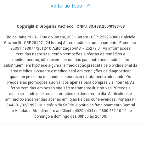
Voltar ao Topo
Copyright
Copyright © Drogarias Pacheco | CNPJ: 33.438.250/0187-08
Rio de Janeiro - RJ: Rua do Catete, 300 - Catete - CEP: 22220-000 | Gabriele
Giovanelli - CRF 28127 | 24 horas| Autorização de funcionamento: Processo:
25351.493074/2012-10 Autorização/MS: 7.25279.0 | As informações
contidas neste site, como promoções e ofertas de remédios e
medicamentos, não devem ser usadas para automedicação e não
substituem, em hipótese alguma, a medicação prescrita pelo profissional da
área médica. Somente o médico está em condições de diagnosticar
qualquer problema de saúde e prescrever o tratamento adequado. Os
preços e as promoções são válidos apenas para compras via internet. As
fotos contidas em nosso site são meramente ilustrativas. *Preços e
disponibilidade sujeitos a alterações no decorrer do dia. Antibióticos e
antimicrobianos vendas apenas em lojas físicas ou televendas. Portaria nº
344 - 01/02/1999 - Ministério da Saúde. Horário de funcionamento Central
de Vendas e Atendimento ao Cliente 4020 4404 ou 0800 282 10 10 de
domingo a domingo das 08h00 às 20h00.
LGPD Aceite os Cookies
R$ 35,99