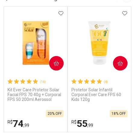
Imagem A
Pró
ADICIONAR AOS FAVORITOS
ADIC
COMPRAR
COMPRAR
(16)
(4)
Kit Ever Care Protetor Solar
Protetor Solar Infantil
Facial FPS 70 40g + Corporal
Corporal Ever Care FPS 60
FPS 50 200ml Aerossol
Kids 120g
20% OFF
18% OFF
74
55
R$
R$
,99
,99