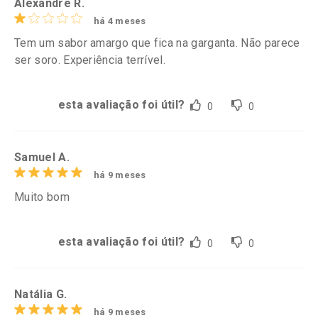
Alexandre R.
há 4 meses
Tem um sabor amargo que fica na garganta. Não parece
ser soro. Experiência terrível.
esta avaliação foi útil?
0
0
Samuel A.
há 9 meses
Muito bom
esta avaliação foi útil?
0
0
Natália G.
há 9 meses