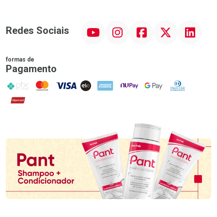
YouTube
Instagram
Facebook
Twitter
Linkedin
Redes Sociais
formas de
Pagamento
PIX
MasterCard
VISA
ELO
AMEX
NuPay
Google Pay
Diners Club
Hipercard
Promoção em Destaque