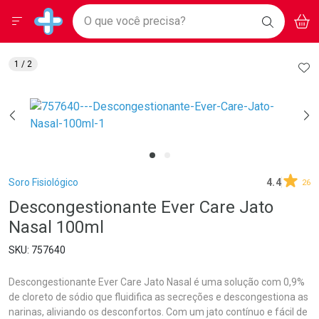
Drogarias Pacheco
Menu
Aces
Ir direto para a home
O que você precisa?
BAIXE
V
i
Baixe nosso APP e aproveite Ofertas Exclusivas!
BUSCAR
O APP
Navegue pela página
Ir direto para o conteúdo
Faça a sua busca
Ir direto para a busca
Ir direto para a conta
AD
1
/ 2
Ir direto para a ajuda
Ir direto para a notificações
Ir direto para o carrinho
Ir direto para o menu
Breadcrumb
Soro Fisiológico
4.4
26
Descongestionante Ever Care Jato
Nasal 100ml
757640
Descongestionante Ever Care Jato Nasal é uma solução com 0,9%
de cloreto de sódio que fluidifica as secreções e descongestiona as
narinas, aliviando os desconfortos. Com um jato contínuo e fácil de