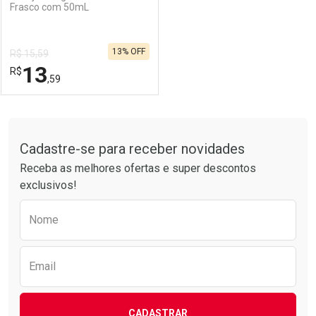
Frasco com 50mL
13% OFF
R$ 15,59
13
R$
,59
FECHAR
FECHAR
Tudo sobre a Drogarias Pacheco
Cadastre-se para receber novidades
Laboratório
Por Menos
Receba as melhores ofertas e super descontos
exclusivos!
Preencha o formulário abaixo para receber 
Nome
Email
CADASTRAR