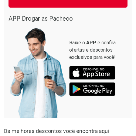
Ativar Desconto
Comprar sem Desconto
APP Drogarias Pacheco
Comprar sem Desconto
Por R$ 13,59/cada
Por R$ 13,59/cada
Baixe o
APP
e confira
ofertas e descontos
exclusivos para você!
Os melhores descontos você encontra aqui