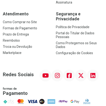
Assinatura
Atendimento
Segurança e
Privacidade
Como Comprar no Site
Política de Privacidade
Formas de Pagamento
Portal do Titular de Dados
Prazo de Entrega
Pessoais
Reembolso
Como Protegemos os Seus
Troca ou Devolução
Dados
Marketplace
Configuração de Cookies
YouTube
Instagram
Facebook
Twitter
Linkedin
Redes Sociais
formas de
Pagamento
PIX
MasterCard
VISA
ELO
AMEX
NuPay
Google Pay
Diners Club