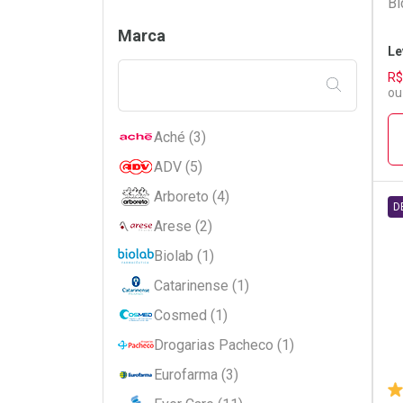
Bi
Filtros
Marca
Le
R$
FILTRAR PE
ou
Aché (3)
ADV (5)
Arboreto (4)
D
Arese (2)
L
P
Biolab (1)
Catarinense (1)
Cosmed (1)
Drogarias Pacheco (1)
Eurofarma (3)