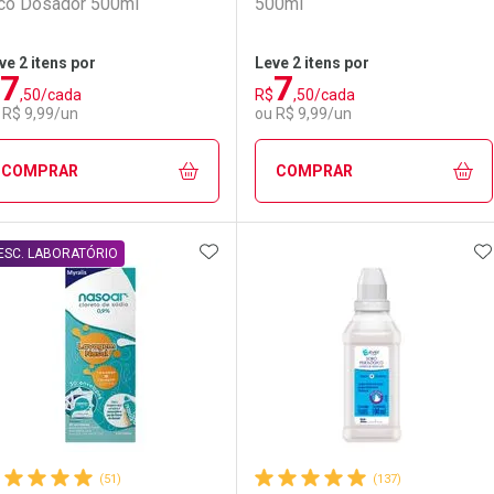
co Dosador 500ml
500ml
ve 2 itens por
Leve 2 itens por
7
7
,50/cada
R$
,50/cada
LO TERMO DIGITADO
 R$ 9,99/un
ou R$ 9,99/un
COMPRAR
COMPRAR
ADICIONAR AOS FAVORITOS
A
FECHAR
FECHAR
F
F
ESC. LABORATÓRIO
aboratório
or Menos
Laboratório
Por Menos
(51)
(137)