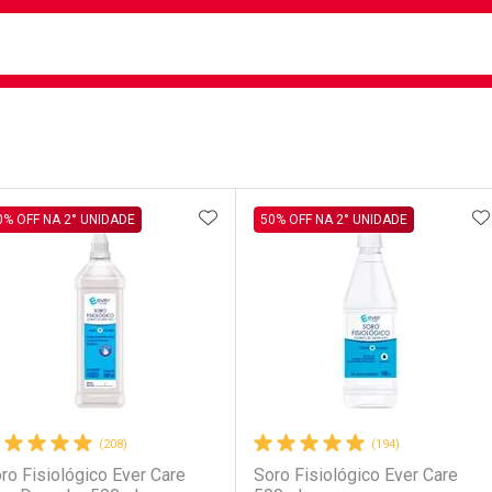
busca
isa?
e
ateleira
ADICIONAR AOS FAVORITOS
A
0% OFF NA 2° UNIDADE
50% OFF NA 2° UNIDADE
(208)
(194)
ro Fisiológico Ever Care
Soro Fisiológico Ever Care