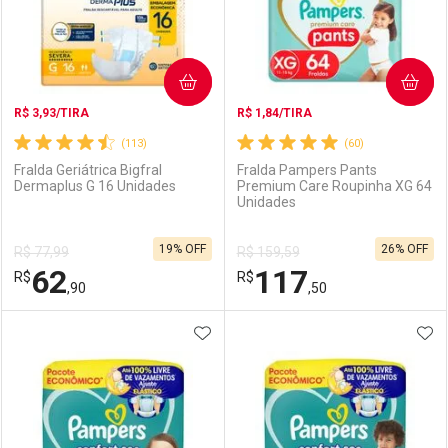
COMPRAR
COMPRAR
R$ 3,93/TIRA
R$ 1,84/TIRA
(113)
(60)
Fralda Geriátrica Bigfral
Fralda Pampers Pants
Dermaplus G 16 Unidades
Premium Care Roupinha XG 64
Unidades
Ativar Desconto
Ativar Desconto
19% OFF
26% OFF
R$ 77,99
R$ 159,59
Comprar sem Desconto
Comprar sem Desconto
62
117
R$
Comprar sem Desconto
R$
Comprar sem Desconto
Por R$ 79,99/cada
Por R$ 64,99/cada
,90
,50
Por R$ 79,99/cada
Por R$ 64,99/cada
ADICIONAR AOS FAVORITOS
ADI
FECHAR
FECHAR
F
F
Laboratório
Por Menos
Laboratório
Por Menos