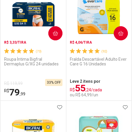
Laboratório
Por Menos
Laboratório
Por Menos
COMPRAR
COMPRAR
R$ 3,33/TIRA
R$ 4,06/TIRA
(73)
(92)
Roupa Íntima Bigfral
Fralda Descartável Adulto Ever
Dermaplus G/XG 24 unidades
Care G 16 Unidades
Ativar Desconto
Ativar Desconto
Leve 2 itens por
33% OFF
R$ 119,99
55
Comprar sem Desconto
Comprar sem Desconto
79
R$
,24/cada
R$
Comprar sem Desconto
Comprar sem Desconto
Por R$ 102,89/cada
Por R$ 91,99/cada
,99
ou R$ 64,99/un
Por R$ 102,89/cada
Por R$ 91,99/cada
ADICIONAR AOS FAVORITOS
ADI
FECHAR
FECHAR
F
F
Laboratório
Por Menos
Laboratório
Por Menos