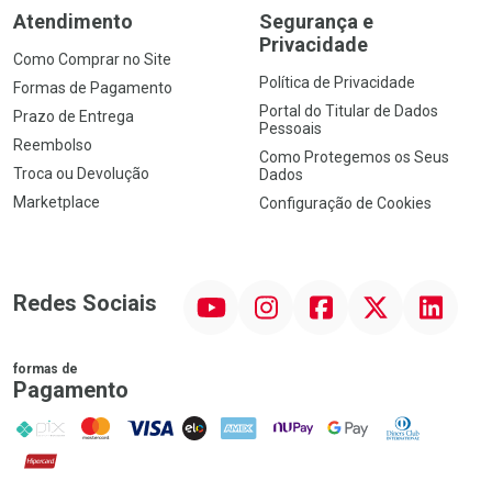
Atendimento
Segurança e
Privacidade
Como Comprar no Site
Política de Privacidade
Formas de Pagamento
Portal do Titular de Dados
Prazo de Entrega
Pessoais
Reembolso
Como Protegemos os Seus
Troca ou Devolução
Dados
Marketplace
Configuração de Cookies
YouTube
Instagram
Facebook
Twitter
Linkedin
Redes Sociais
formas de
Pagamento
PIX
MasterCard
VISA
ELO
AMEX
NuPay
Google Pay
Diners Club
Hipercard