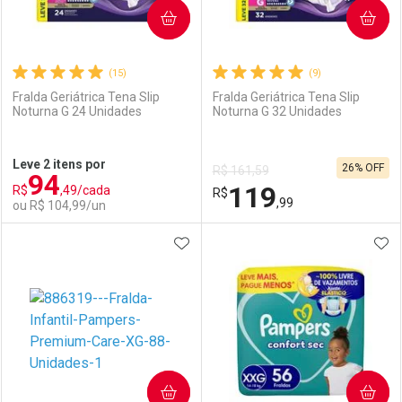
COMPRAR
COMPRAR
(15)
(9)
Fralda Geriátrica Tena Slip
Fralda Geriátrica Tena Slip
Noturna G 24 Unidades
Noturna G 32 Unidades
Ativar Desconto
Ativar Desconto
Leve 2 itens por
26% OFF
R$ 161,59
94
Comprar sem Desconto
Comprar sem Desconto
119
R$
,49/cada
Comprar sem Desconto
R$
Comprar sem Desconto
Por R$ 117,69/cada
Por R$ 116,35/cada
,99
ou R$ 104,99/un
Por R$ 117,69/cada
Por R$ 116,35/cada
ADICIONAR AOS FAVORITOS
ADI
FECHAR
FECHAR
F
F
Laboratório
Por Menos
Laboratório
Por Menos
COMPRAR
COMPRAR