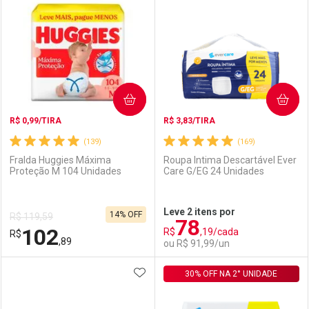
Laboratório
Por Menos
Laboratório
Por Menos
COMPRAR
COMPRAR
R$ 0,99/TIRA
R$ 3,83/TIRA
(139)
(169)
Fralda Huggies Máxima
Roupa Intima Descartável Ever
Proteção M 104 Unidades
Care G/EG 24 Unidades
Ativar Desconto
Ativar Desconto
Leve 2 itens por
14% OFF
R$ 119,59
78
Comprar sem Desconto
Comprar sem Desconto
102
R$
,19/cada
R$
Comprar sem Desconto
Comprar sem Desconto
Por R$ 119,90/cada
Por R$ 84,99/cada
,89
ou R$ 91,99/un
Por R$ 119,90/cada
Por R$ 84,99/cada
ADICIONAR AOS FAVORITOS
FECHAR
FECHAR
30% OFF NA 2° UNIDADE
F
F