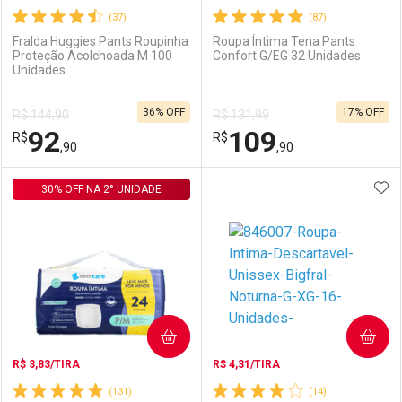
(37)
(87)
Fralda Huggies Pants Roupinha
Roupa Íntima Tena Pants
Proteção Acolchoada M 100
Confort G/EG 32 Unidades
Unidades
Ativar Desconto
Ativar Desconto
36% OFF
17% OFF
R$ 144,90
R$ 131,99
Comprar sem Desconto
Comprar sem Desconto
92
109
R$
Comprar sem Desconto
R$
Comprar sem Desconto
Por R$ 154,11/cada
Por R$ 84,99/cada
,90
,90
Por R$ 154,11/cada
Por R$ 84,99/cada
ADI
30% OFF NA 2° UNIDADE
FECHAR
FECHAR
F
F
Laboratório
Por Menos
Laboratório
Por Menos
COMPRAR
COMPRAR
R$ 3,83/TIRA
R$ 4,31/TIRA
(131)
(14)