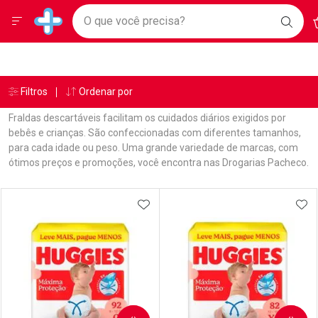
Drogarias Pacheco
Menu
A
Ir direto para a home
O que você precisa?
BAIX
Baixe nosso APP e aproveite Ofertas Exclusivas!
BUSC
O AP
Navegue pela página
Ir direto para o conteúdo
Faça a sua busca
Ir direto para a busca
Ir direto para a conta
Ir direto para a ajuda
Âncoras
Breadcrumb
Filtros
Ordenar por
Drogarias Pacheco
Fraldas
Ir direto para a notificações
Ir direto para o carrinho
Fraldas descartáveis facilitam os cuidados diários exigidos por
Ir direto para o menu
bebês e crianças. São confeccionadas com diferentes tamanhos,
para cada idade ou peso. Uma grande variedade de marcas, com
ótimos preços e promoções, você encontra nas Drogarias Pacheco.
Linkagens Internas em Destaque
Promoções em Destaque
Prateleira
ADICIONAR AOS FAVORITOS
ADI