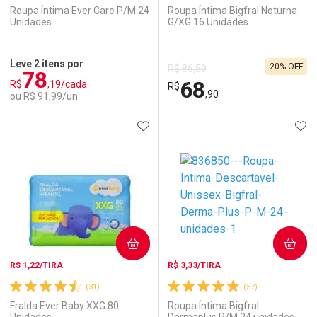
Roupa Íntima Ever Care P/M 24
Roupa Íntima Bigfral Noturna
Unidades
G/XG 16 Unidades
Ativar Desconto
Ativar Desconto
Leve 2 itens por
20% OFF
R$ 86,59
78
Comprar sem Desconto
Comprar sem Desconto
68
R$
,19/cada
Comprar sem Desconto
R$
Comprar sem Desconto
Por R$ 92,90/cada
Por R$ 109,90/cada
,90
ou R$ 91,99/un
Por R$ 92,90/cada
Por R$ 109,90/cada
ADICIONAR AOS FAVORITOS
ADI
FECHAR
FECHAR
F
F
Laboratório
Por Menos
Laboratório
Por Menos
COMPRAR
COMPRAR
R$ 1,22/TIRA
R$ 3,33/TIRA
(31)
(57)
Fralda Ever Baby XXG 80
Roupa Íntima Bigfral