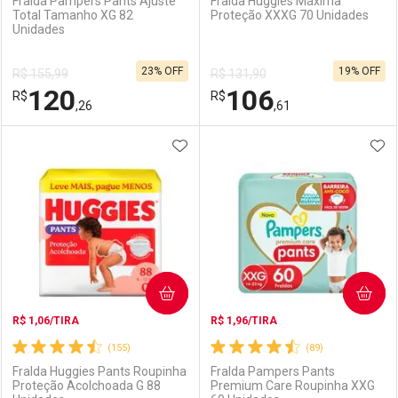
Fralda Pampers Pants Ajuste
Fralda Huggies Máxima
Total Tamanho XG 82
Proteção XXXG 70 Unidades
Unidades
Ativar Desconto
Ativar Desconto
23% OFF
19% OFF
R$ 155,99
R$ 131,90
Comprar sem Desconto
Comprar sem Desconto
120
106
R$
Comprar sem Desconto
R$
Comprar sem Desconto
Por R$ 92,90/cada
Por R$ 118,54/cada
,26
,61
Por R$ 92,90/cada
Por R$ 118,54/cada
ADICIONAR AOS FAVORITOS
ADI
FECHAR
FECHAR
F
F
Laboratório
Por Menos
Laboratório
Por Menos
COMPRAR
COMPRAR
R$ 1,06/TIRA
R$ 1,96/TIRA
(155)
(89)
Fralda Huggies Pants Roupinha
Fralda Pampers Pants
Proteção Acolchoada G 88
Premium Care Roupinha XXG