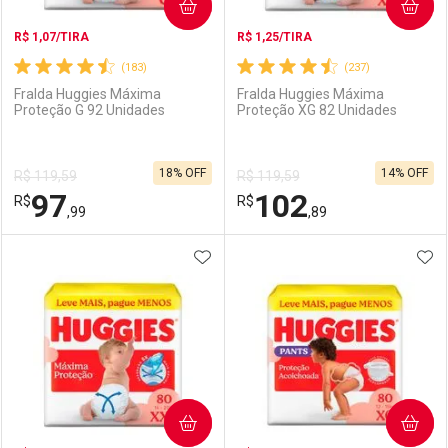
COMPRAR
COMPRAR
R$ 1,07/TIRA
R$ 1,25/TIRA
(183)
(237)
Fralda Huggies Máxima
Fralda Huggies Máxima
Proteção G 92 Unidades
Proteção XG 82 Unidades
18% OFF
14% OFF
R$ 119,59
R$ 119,59
97
102
R$
R$
,99
,89
ADICIONAR AOS FAVORITOS
ADI
FECHAR
FECHAR
F
F
Laboratório
Por Menos
Laboratório
Por Menos
COMPRAR
COMPRAR