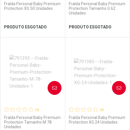
Fralda Personal Baby Premium
Fralda Personal Baby Premium
Protection XG 50 Unidades
Protection Tamanho G 62
Unidades
Ver Desconto Convênio
Ver Desconto Convênio
PRODUTO ESGOTADO
PRODUTO ESGOTADO
FECHAR
FECHAR
FEC
FEC
Laboratório
Por Menos
Laboratório
Por Menos
AVISE-ME
AVISE-ME
(0)
(0)
Fralda Personal Baby Premium
Fralda Personal Baby Premium
Protection Tamanho M 78
Protection XG 24 Unidades
Unidades