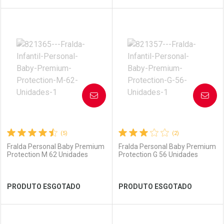
FECHAR
FECHAR
FEC
FEC
Laboratório
Por Menos
Laboratório
Por Menos
AVISE-ME
AVISE-ME
(5)
(2)
Fralda Personal Baby Premium
Fralda Personal Baby Premium
Protection M 62 Unidades
Protection G 56 Unidades
Ver Desconto Convênio
Ver Desconto Convênio
PRODUTO ESGOTADO
PRODUTO ESGOTADO
FECHAR
FECHAR
FEC
FEC