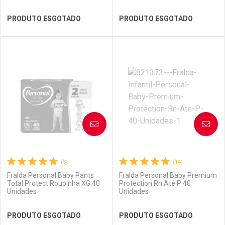
Ver Desconto Convênio
Ver Desconto Convênio
PRODUTO ESGOTADO
PRODUTO ESGOTADO
FECHAR
FECHAR
FEC
FEC
Laboratório
Por Menos
Laboratório
Por Menos
AVISE-ME
AVISE-ME
(3)
(14)
Fralda Personal Baby Pants
Fralda Personal Baby Premium
Total Protect Roupinha XG 40
Protection Rn Até P 40
Unidades
Unidades
Ver Desconto Convênio
Ver Desconto Convênio
PRODUTO ESGOTADO
PRODUTO ESGOTADO