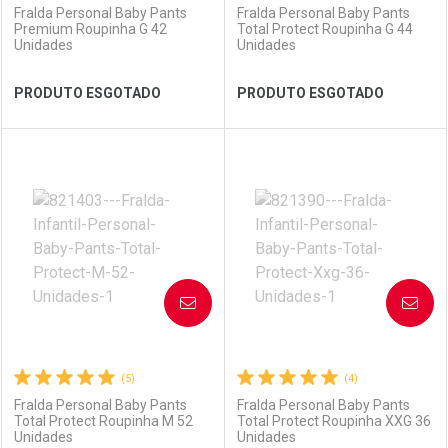
Fralda Personal Baby Pants
Fralda Personal Baby Pants
Premium Roupinha G 42
Total Protect Roupinha G 44
Unidades
Unidades
Ver Desconto Convênio
Ver Desconto Convênio
PRODUTO ESGOTADO
PRODUTO ESGOTADO
FECHAR
FECHAR
FEC
FEC
Laboratório
Por Menos
Laboratório
Por Menos
AVISE-ME
AVISE-ME
(5)
(4)
Fralda Personal Baby Pants
Fralda Personal Baby Pants
Total Protect Roupinha M 52
Total Protect Roupinha XXG 36
Unidades
Unidades