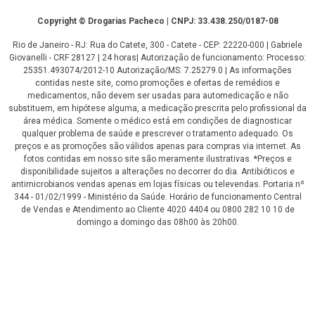
Copyright
Copyright © Drogarias Pacheco | CNPJ: 33.438.250/0187-08
Rio de Janeiro - RJ: Rua do Catete, 300 - Catete - CEP: 22220-000 | Gabriele
Giovanelli - CRF 28127 | 24 horas| Autorização de funcionamento: Processo:
25351.493074/2012-10 Autorização/MS: 7.25279.0 | As informações
contidas neste site, como promoções e ofertas de remédios e
medicamentos, não devem ser usadas para automedicação e não
substituem, em hipótese alguma, a medicação prescrita pelo profissional da
área médica. Somente o médico está em condições de diagnosticar
qualquer problema de saúde e prescrever o tratamento adequado. Os
preços e as promoções são válidos apenas para compras via internet. As
fotos contidas em nosso site são meramente ilustrativas. *Preços e
disponibilidade sujeitos a alterações no decorrer do dia. Antibióticos e
antimicrobianos vendas apenas em lojas físicas ou televendas. Portaria nº
344 - 01/02/1999 - Ministério da Saúde. Horário de funcionamento Central
de Vendas e Atendimento ao Cliente 4020 4404 ou 0800 282 10 10 de
domingo a domingo das 08h00 às 20h00.
LGPD Aceite os Cookies