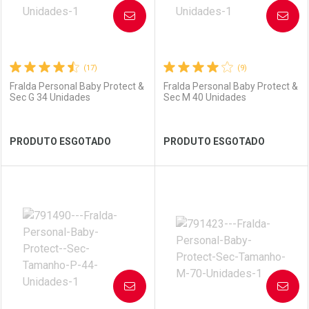
AVISE-ME
AVISE-ME
(17)
(9)
Fralda Personal Baby Protect &
Fralda Personal Baby Protect &
Sec G 34 Unidades
Sec M 40 Unidades
Ver Desconto Convênio
Ver Desconto Convênio
PRODUTO ESGOTADO
PRODUTO ESGOTADO
FECHAR
FECHAR
FEC
FEC
Laboratório
Por Menos
Laboratório
Por Menos
AVISE-ME
AVISE-ME