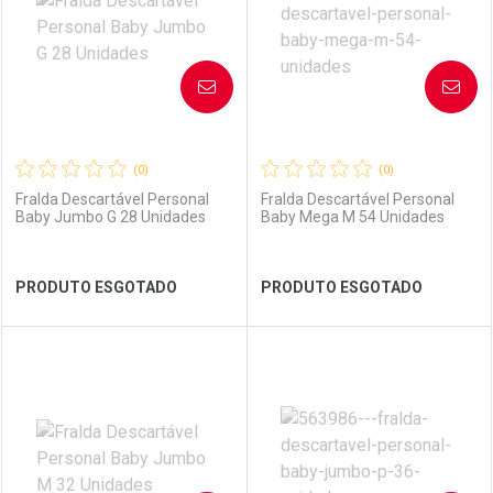
AVISE-ME
AVISE-ME
(0)
(0)
Fralda Descartável Personal
Fralda Descartável Personal
Baby Jumbo G 28 Unidades
Baby Mega M 54 Unidades
Ver Desconto Convênio
Ver Desconto Convênio
PRODUTO ESGOTADO
PRODUTO ESGOTADO
FECHAR
FECHAR
FEC
FEC
Laboratório
Por Menos
Laboratório
Por Menos