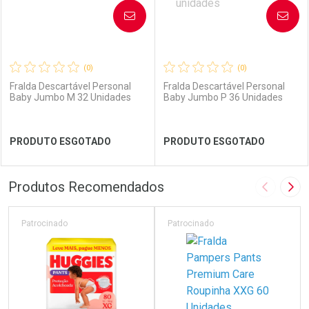
AVISE-ME
AVISE-ME
(0)
(0)
Fralda Descartável Personal
Fralda Descartável Personal
Baby Jumbo M 32 Unidades
Baby Jumbo P 36 Unidades
Ver Desconto Convênio
Ver Desconto Convênio
PRODUTO ESGOTADO
PRODUTO ESGOTADO
FECHAR
FECHAR
FEC
FEC
Produtos Recomendados
Imagem A
Pró
Laboratório
Por Menos
Laboratório
Por Menos
Patrocinado
Patrocinado