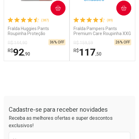
COMPRAR
COMPRAR
(387)
(89)
Fralda Huggies Pants
Fralda Pampers Pants
Roupinha Proteção
Premium Care Roupinha XXG
Acolchoada XG 80 Unidades
60 Unidades
36% OFF
26% OFF
R$ 144,90
R$ 159,59
Ver Desconto Convênio
Ver Desconto Convênio
92
117
R$
R$
,90
,50
FECHAR
FECHAR
FEC
FEC
Laboratório
Laboratório
Por Menos
Por Menos
Tudo sobre a Drogarias Pacheco
Cadastre-se para receber novidades
Receba as melhores ofertas e super descontos
exclusivos!
Preencha o formulário abaixo para receber 
Ativar Desconto
Ativar Desconto