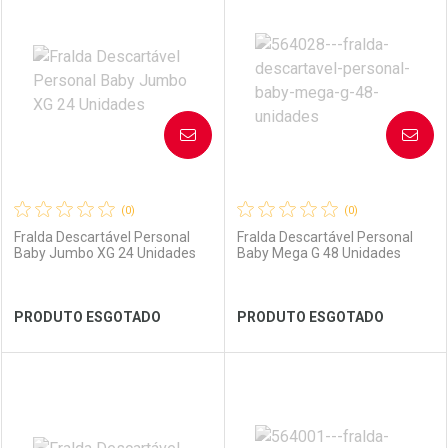
Laboratório
Por Menos
Laboratório
Por Menos
AVISE-ME
AVISE-ME
(0)
(0)
Fralda Descartável Personal
Fralda Descartável Personal
Baby Jumbo XG 24 Unidades
Baby Mega G 48 Unidades
Ver Desconto Convênio
Ver Desconto Convênio
PRODUTO ESGOTADO
PRODUTO ESGOTADO
FECHAR
FECHAR
FEC
FEC
Laboratório
Por Menos
Laboratório
Por Menos