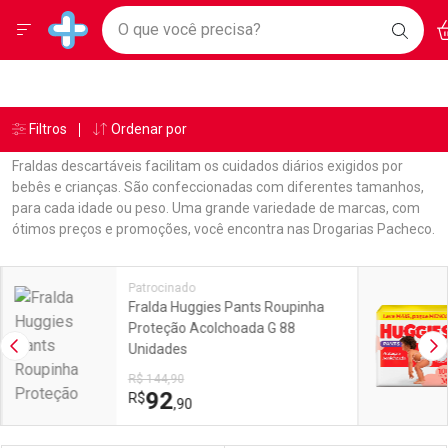
Drogarias Pacheco
Menu
Ac
Ir direto para a home
O que você precisa?
BAIXE
Baixe nosso APP e aproveite Ofertas Exclusivas!
BUSC
O AP
Navegue pela página
Ir direto para o conteúdo
Faça a sua busca
Ir direto para a busca
Ir direto para a conta
Ir direto para a ajuda
Âncoras
Breadcrumb
Filtros
Ordenar por
Drogarias Pacheco
Fraldas
Personal
Ir direto para a notificações
Ir direto para o carrinho
Fraldas descartáveis facilitam os cuidados diários exigidos por
Ir direto para o menu
bebês e crianças. São confeccionadas com diferentes tamanhos,
para cada idade ou peso. Uma grande variedade de marcas, com
ótimos preços e promoções, você encontra nas Drogarias Pacheco.
Linkagens Internas em Destaque
Promoções em Destaque
Patrocinado
Fralda Huggies Pants Roupinha
Proteção Acolchoada G 88
Unidades
Imagem Anterior
Pr
R$ 144,90
92
R$
,90