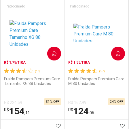
Prateleira
Patrocinado
Patrocinado
COMPRAR
COMPRAR
R$ 1,75/TIRA
R$ 1,55/TIRA
(10)
(57)
Fralda Pampers Premium Care
Fralda Pampers Premium Care
Tamanho XG 88 Unidades
M 80 Unidades
31% OFF
24% OFF
R$ 224,59
R$ 162,99
154
124
R$
R$
,11
,06
ADICIONAR AOS FAVORITOS
ADI
FECHAR
FECHAR
F
F