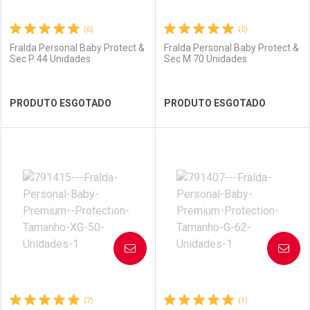
(6)
(5)
Fralda Personal Baby Protect &
Fralda Personal Baby Protect &
Sec P 44 Unidades
Sec M 70 Unidades
Ver Desconto Convênio
Ver Desconto Convênio
PRODUTO ESGOTADO
PRODUTO ESGOTADO
FECHAR
FECHAR
FEC
FEC
Laboratório
Por Menos
Laboratório
Por Menos
AVISE-ME
AVISE-ME
(7)
(1)