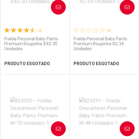
AVISE-ME
AVISE-ME
(3)
(0)
Fralda Personal Baby Pants
Fralda Personal Baby Pants
Premium Roupinha XXG 30
Premium Roupinha XG 34
Unidades
Unidades
Ver Desconto Convênio
Ver Desconto Convênio
PRODUTO ESGOTADO
PRODUTO ESGOTADO
FECHAR
FECHAR
FEC
FEC
Laboratório
Por Menos
Laboratório
Por Menos
AVISE-ME
AVISE-ME