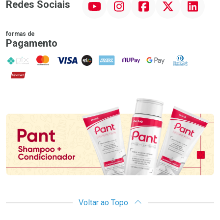
Redes Sociais
formas de
Pagamento
PIX
MasterCard
VISA
ELO
AMEX
NuPay
Google Pay
Diners Club
Hipercard
Promoção em Destaque
Voltar ao Topo