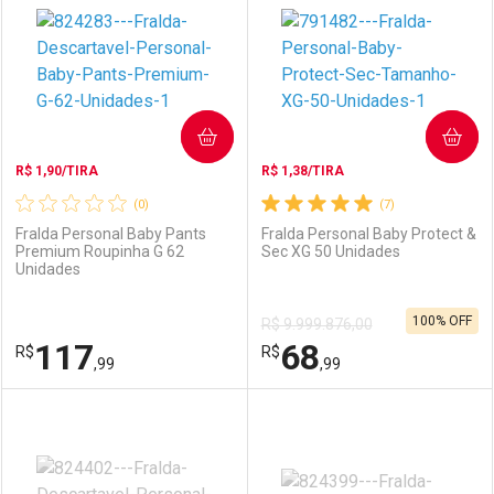
Laboratório
Por Menos
Laboratório
Por Menos
COMPRAR
COMPRAR
R$ 1,90/TIRA
R$ 1,38/TIRA
(0)
(7)
Fralda Personal Baby Pants
Fralda Personal Baby Protect &
Premium Roupinha G 62
Sec XG 50 Unidades
Unidades
Ativar Desconto
Ativar Desconto
100% OFF
R$ 9.999.876,00
Comprar sem Desconto
Comprar sem Desconto
117
68
R$
Comprar sem Desconto
R$
Comprar sem Desconto
Por R$ 68,99/cada
Por R$ 117,99/cada
,99
,99
Por R$ 68,99/cada
Por R$ 117,99/cada
FECHAR
FECHAR
F
F
Laboratório
Por Menos
Laboratório
Por Menos