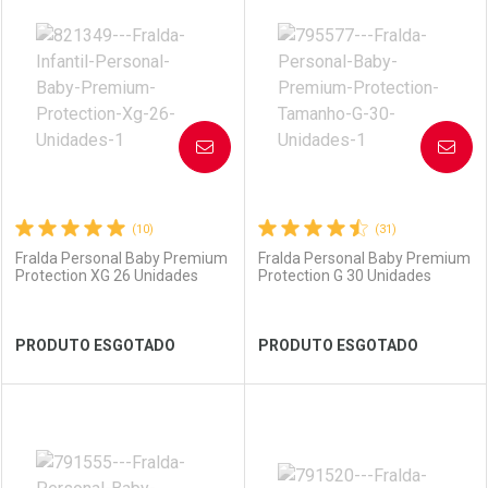
Laboratório
Por Menos
Laboratório
Por Menos
AVISE-ME
AVISE-ME
(10)
(31)
Fralda Personal Baby Premium
Fralda Personal Baby Premium
Protection XG 26 Unidades
Protection G 30 Unidades
Ver Desconto Convênio
Ver Desconto Convênio
PRODUTO ESGOTADO
PRODUTO ESGOTADO
FECHAR
FECHAR
FEC
FEC
Laboratório
Por Menos
Laboratório
Por Menos