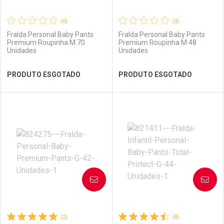
(0)
(0)
Fralda Personal Baby Pants
Fralda Personal Baby Pants
Premium Roupinha M 70
Premium Roupinha M 48
Unidades
Unidades
Ver Desconto Convênio
Ver Desconto Convênio
PRODUTO ESGOTADO
PRODUTO ESGOTADO
FECHAR
FECHAR
FEC
FEC
Laboratório
Por Menos
Laboratório
Por Menos
AVISE-ME
AVISE-ME
(2)
(8)