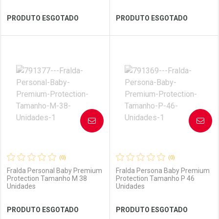
Ver Desconto Convênio
Ver Desconto Convênio
PRODUTO ESGOTADO
PRODUTO ESGOTADO
FECHAR
FECHAR
FEC
FEC
Laboratório
Por Menos
Laboratório
Por Menos
AVISE-ME
AVISE-ME
(0)
(0)
Fralda Personal Baby Premium
Fralda Persona Baby Premium
Protection Tamanho M 38
Protection Tamanho P 46
Unidades
Unidades
Ver Desconto Convênio
Ver Desconto Convênio
PRODUTO ESGOTADO
PRODUTO ESGOTADO