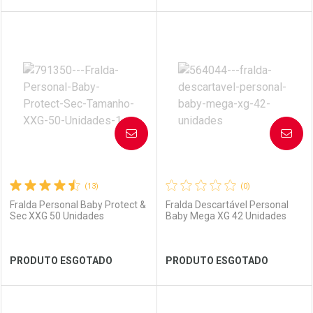
FECHAR
FECHAR
FEC
FEC
Laboratório
Por Menos
Laboratório
Por Menos
AVISE-ME
AVISE-ME
(13)
(0)
Fralda Personal Baby Protect &
Fralda Descartável Personal
Sec XXG 50 Unidades
Baby Mega XG 42 Unidades
Ver Desconto Convênio
Ver Desconto Convênio
PRODUTO ESGOTADO
PRODUTO ESGOTADO
FECHAR
FECHAR
FEC
FEC