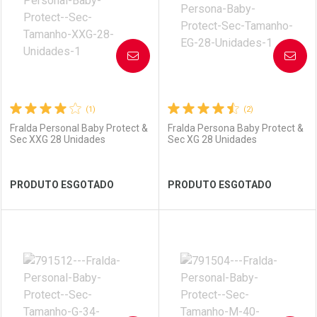
AVISE-ME
AVISE-ME
(1)
(2)
Fralda Personal Baby Protect &
Fralda Persona Baby Protect &
Sec XXG 28 Unidades
Sec XG 28 Unidades
Ver Desconto Convênio
Ver Desconto Convênio
PRODUTO ESGOTADO
PRODUTO ESGOTADO
FECHAR
FECHAR
FEC
FEC
Laboratório
Por Menos
Laboratório
Por Menos