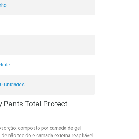
nho
s
Noite
0 Unidades
 Pants Total Protect
bsorção, composto por camada de gel
 de não tecido e camada externa respirável.