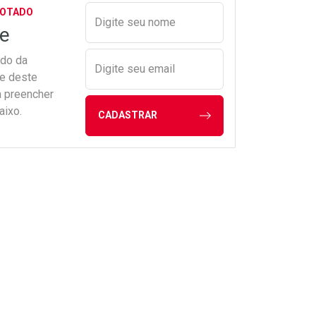
Preencher nome e email para s
GOTADO
Digite seu nome
e
ado da
Digite seu email
de deste
a preencher
aixo.
CADASTRAR