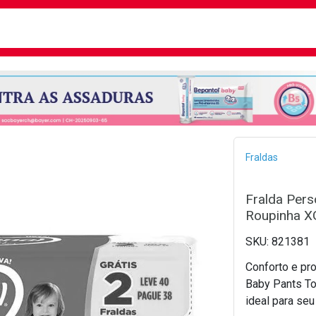
busca
isa?
Bread
Fraldas
Fralda Pers
Roupinha X
821381
Conforto e pro
Baby Pants To
ideal para se