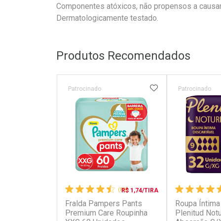
Componentes atóxicos, não propensos a causar 
Dermatologicamente testado.
Produtos Recomendados
ADICIONAR AOS 
Patrocinado
Patrocinado
(89)
R$ 1,74/TIRA
Fralda Pampers Pants
Roupa Íntima
Premium Care Roupinha
Plenitud Not