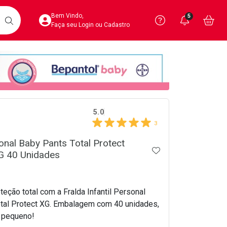
Acesse sua Conta
Precisa de 
Notific
Aces
Bem Vindo,
5
Você po
notifica
Vo
it
BUSCAR
Ver Recursos 
Faça seu Login ou Cadastro
Atendimento ao 
Central de Ajud
crumb
Televendas
5.0
4020-4404
3
onal Baby Pants Total Protect
ADICIONAR AOS 
G 40 Unidades
teção total com a Fralda Infantil Personal
tal Protect XG. Embalagem com 40 unidades,
u pequeno!