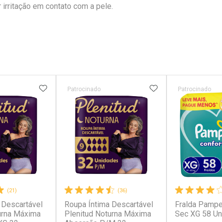
irritação em contato com a pele.
FAVORITOS
ADICIONAR AOS FAVORITOS
ADICIONAR AOS 
Patrocinado
Patrocinado
(21)
(36)
 Descartável
Roupa Íntima Descartável
Fralda Pampe
urna Máxima
Plenitud Noturna Máxima
Sec XG 58 U