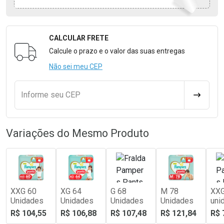
CALCULAR FRETE
Formulário para Calcular o Frete
Calcule o prazo e o valor das suas entregas
Não sei meu CEP
Informe seu CEP
CALCULA
Variações do Mesmo Produto
XXG 60
XG 64
G 68
M 78
XXG
Unidades
Unidades
Unidades
Unidades
uni
R$ 104,55
R$ 106,88
R$ 107,48
R$ 121,84
R$ 