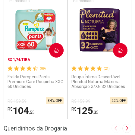
Patrocinado
Patrocinado
COMPRAR
COMPRAR
R$ 1,74/TIRA
(89)
(21)
Fralda Pampers Pants
Roupa Íntima Descartável
Premium Care Roupinha XXG
Plenitud Noturna Máxima
60 Unidades
Absorção G/XG 32 Unidades
34% OFF
22% OFF
R$ 159,59
R$ 159,99
104
125
R$
R$
,55
,35
FECHAR
F
FECHAR
F
Queridinhos da Drogaria
Imagem A
Pró