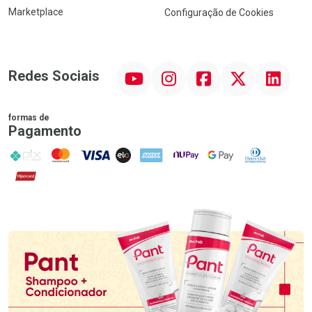
Marketplace
Configuração de Cookies
YouTube
Instagram
Facebook
Twitter
Linkedin
Redes Sociais
formas de
Pagamento
PIX
MasterCard
VISA
ELO
AMEX
NuPay
Google Pay
Diners Club
Hipercard
Promoção em Destaque