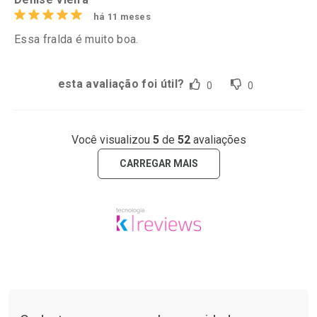
há 11 meses
Essa fralda é muito boa.
esta avaliação foi útil?
0
0
Você visualizou
5
de
52
avaliações
CARREGAR MAIS
Tudo sobre a Drogarias Pacheco