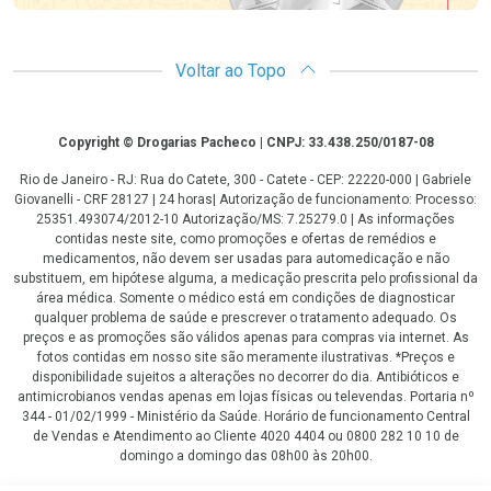
Voltar ao Topo
Copyright
Copyright © Drogarias Pacheco | CNPJ: 33.438.250/0187-08
Rio de Janeiro - RJ: Rua do Catete, 300 - Catete - CEP: 22220-000 | Gabriele
Giovanelli - CRF 28127 | 24 horas| Autorização de funcionamento: Processo:
25351.493074/2012-10 Autorização/MS: 7.25279.0 | As informações
contidas neste site, como promoções e ofertas de remédios e
medicamentos, não devem ser usadas para automedicação e não
substituem, em hipótese alguma, a medicação prescrita pelo profissional da
área médica. Somente o médico está em condições de diagnosticar
qualquer problema de saúde e prescrever o tratamento adequado. Os
preços e as promoções são válidos apenas para compras via internet. As
fotos contidas em nosso site são meramente ilustrativas. *Preços e
disponibilidade sujeitos a alterações no decorrer do dia. Antibióticos e
antimicrobianos vendas apenas em lojas físicas ou televendas. Portaria nº
344 - 01/02/1999 - Ministério da Saúde. Horário de funcionamento Central
de Vendas e Atendimento ao Cliente 4020 4404 ou 0800 282 10 10 de
domingo a domingo das 08h00 às 20h00.