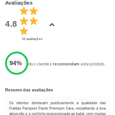
FECHAR
F
Avaliações
Laboratório
Laboratório
Por Menos
Por Menos
4.8
52
avaliações
94%
dos clientes
recomendam
este produto
Ativar Desconto
Ativar Desconto
Comprar sem Desconto
Comprar sem Desconto
Resumo das avaliações
Por R$ 37,25/cada
Por R$ 24,29/cada
Comprar sem Desconto
Comprar sem Desconto
Por R$ 37,25/cada
Por R$ 24,29/cada
Os clientes destacam positivamente a qualidade das
Fraldas Pampers Pants Premium Care, ressaltando a boa
absorção e o conforto proporcionado ao bebê, com muitas