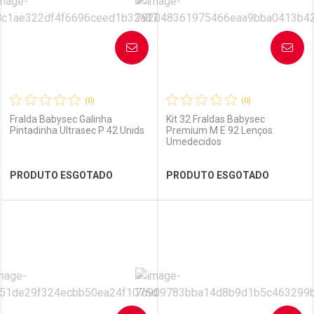
AVISE-ME
AVISE-ME
(0)
(0)
Fralda Babysec Galinha
Kit 32 Fraldas Babysec
Pintadinha Ultrasec P 42 Unids
Premium M E 92 Lenços
Umedecidos
Ver Desconto Convênio
Ver Desconto Convênio
PRODUTO ESGOTADO
PRODUTO ESGOTADO
FECHAR
FECHAR
FEC
FEC
Laboratório
Por Menos
Laboratório
Por Menos