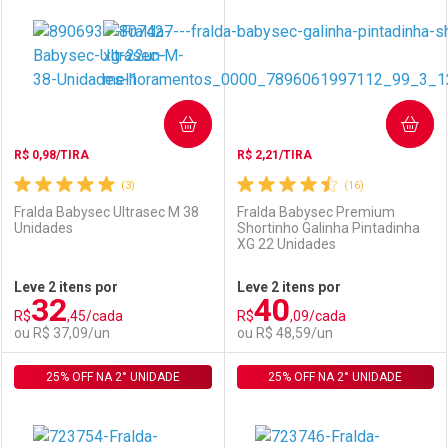
Laboratório
Por Menos
Laboratório
Por Menos
COMPRAR
COMPRAR
R$ 0,98/TIRA
R$ 2,21/TIRA
(3)
(16)
Fralda Babysec Ultrasec M 38
Fralda Babysec Premium
Unidades
Shortinho Galinha Pintadinha
XG 22 Unidades
Ativar Desconto
Ativar Desconto
Leve 2 itens por
Leve 2 itens por
32
40
Comprar sem Desconto
Comprar sem Desconto
R$
,45/cada
R$
,09/cada
Comprar sem Desconto
Comprar sem Desconto
Por R$ 29,99/cada
Por R$ 27,90/cada
ou R$ 37,09/un
ou R$ 48,59/un
Por R$ 29,99/cada
Por R$ 27,90/cada
25% OFF NA 2° UNIDADE
FECHAR
FECHAR
25% OFF NA 2° UNIDADE
F
F
Laboratório
Por Menos
Laboratório
Por Menos