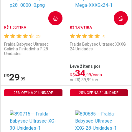
COMPRAR
COMPRAR
R$ 1,00/TIRA
R$ 1,67/TIRA
(28)
(4)
Fralda Babysec Ultrasec
Fralda Babysec Ultrasec XXXG
Galinha Pintadinha P 28
24 Unidades
Unidades
Ativar Desconto
Ativar Desconto
Leve 2 itens por
34
Comprar sem Desconto
Comprar sem Desconto
29
R$
,99/cada
R$
Comprar sem Desconto
Comprar sem Desconto
Por R$ 84,59/cada
Por R$ 84,59/cada
,99
ou R$ 39,99/un
Por R$ 84,59/cada
Por R$ 84,59/cada
25% OFF NA 2° UNIDADE
FECHAR
FECHAR
25% OFF NA 2° UNIDADE
F
F
Laboratório
Por Menos
Laboratório
Por Menos