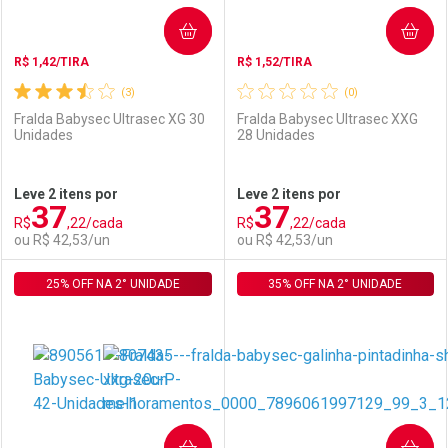
COMPRAR
COMPRAR
R$ 1,42/TIRA
R$ 1,52/TIRA
(3)
(0)
Fralda Babysec Ultrasec XG 30
Fralda Babysec Ultrasec XXG
Unidades
28 Unidades
Ativar Desconto
Ativar Desconto
Leve 2 itens por
Leve 2 itens por
37
37
Comprar sem Desconto
Comprar sem Desconto
R$
,22/cada
R$
,22/cada
Comprar sem Desconto
Comprar sem Desconto
Por R$ 29,99/cada
Por R$ 39,99/cada
ou R$ 42,53/un
ou R$ 42,53/un
Por R$ 29,99/cada
Por R$ 39,99/cada
25% OFF NA 2° UNIDADE
FECHAR
FECHAR
35% OFF NA 2° UNIDADE
F
F
Laboratório
Por Menos
Laboratório
Por Menos
COMPRAR
COMPRAR