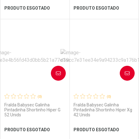
Ver Desconto Convênio
Ver Desconto Convênio
PRODUTO ESGOTADO
PRODUTO ESGOTADO
FECHAR
FECHAR
FEC
FEC
Laboratório
Por Menos
Laboratório
Por Menos
AVISE-ME
AVISE-ME
(0)
(0)
Fralda Babysec Galinha
Fralda Babysec Galinha
Pintadinha Shortinho Hiper G
Pintadinha Shortinho Hiper Xg
52 Unids
42 Unids
Ver Desconto Convênio
Ver Desconto Convênio
PRODUTO ESGOTADO
PRODUTO ESGOTADO