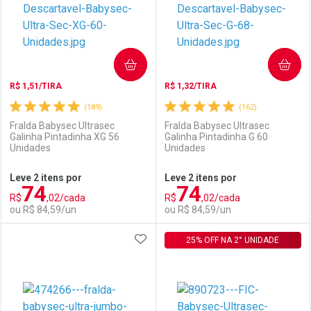
COMPRAR
COMPRAR
R$ 1,51/TIRA
R$ 1,32/TIRA
(189)
(162)
Fralda Babysec Ultrasec
Fralda Babysec Ultrasec
Galinha Pintadinha XG 56
Galinha Pintadinha G 60
Unidades
Unidades
Ativar Desconto
Ativar Desconto
Leve 2 itens por
Leve 2 itens por
74
74
Comprar sem Desconto
Comprar sem Desconto
R$
,02/cada
R$
,02/cada
Comprar sem Desconto
Comprar sem Desconto
Por R$ 37,09/cada
Por R$ 48,59/cada
ou R$ 84,59/un
ou R$ 84,59/un
Por R$ 37,09/cada
Por R$ 48,59/cada
ADICIONAR AOS FAVORITOS
FECHAR
FECHAR
25% OFF NA 2° UNIDADE
F
F
Laboratório
Por Menos
Laboratório
Por Menos