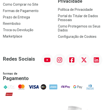
Privacidade
Como Comprar no Site
Política de Privacidade
Formas de Pagamento
Portal do Titular de Dados
Prazo de Entrega
Pessoais
Reembolso
Como Protegemos os Seus
Troca ou Devolução
Dados
Marketplace
Configuração de Cookies
YouTube
Instagram
Facebook
Twitter
Linkedin
Redes Sociais
formas de
Pagamento
PIX
MasterCard
VISA
ELO
AMEX
NuPay
Google Pay
Diners Club
Hipercard
Promoção em Destaque