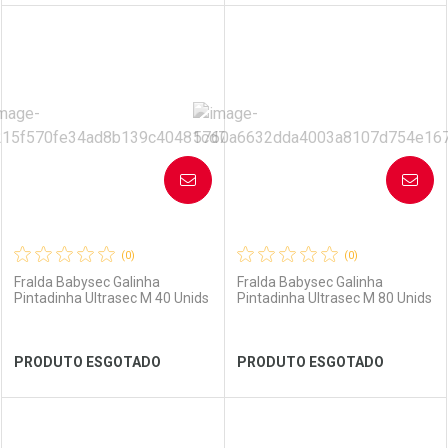
FECHAR
FECHAR
FEC
FEC
Laboratório
Por Menos
Laboratório
Por Menos
AVISE-ME
AVISE-ME
(0)
(0)
Fralda Babysec Galinha
Fralda Babysec Galinha
Pintadinha Ultrasec M 40 Unids
Pintadinha Ultrasec M 80 Unids
Ver Desconto Convênio
Ver Desconto Convênio
PRODUTO ESGOTADO
PRODUTO ESGOTADO
FECHAR
FECHAR
FEC
FEC