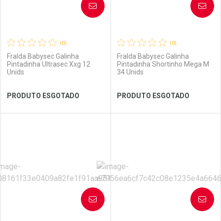
AVISE-ME
AVISE-ME
(0)
(0)
Fralda Babysec Galinha
Fralda Babysec Galinha
Pintadinha Ultrasec Xxg 12
Pintadinha Shortinho Mega M
Unids
34 Unids
Ver Desconto Convênio
Ver Desconto Convênio
PRODUTO ESGOTADO
PRODUTO ESGOTADO
FECHAR
FECHAR
FEC
FEC
Laboratório
Por Menos
Laboratório
Por Menos
AVISE-ME
AVISE-ME