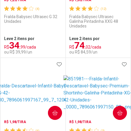
R$ 1,25/TIRA
R$ 1,63/TIRA
(4)
(12)
Fralda Babysec Ultrasec G 32
Fralda Babysec Ultrasec
Unidades
Galinha Pintadinha XXG 48
Unidades
Ativar Desconto
Ativar Desconto
Leve 2 itens por
Leve 2 itens por
34
74
Comprar sem Desconto
Comprar sem Desconto
R$
,99/cada
R$
,02/cada
Comprar sem Desconto
Comprar sem Desconto
Por R$ 43,99/cada
Por R$ 48,59/cada
ou R$ 39,99/un
ou R$ 84,59/un
Por R$ 43,99/cada
Por R$ 48,59/cada
ADICIONAR AOS FAVORITOS
ADI
FECHAR
FECHAR
F
F
Laboratório
Por Menos
Laboratório
Por Menos
COMPRAR
COMPRAR
R$ 1,98/TIRA
R$ 1,98/TIRA
(6)
(3)