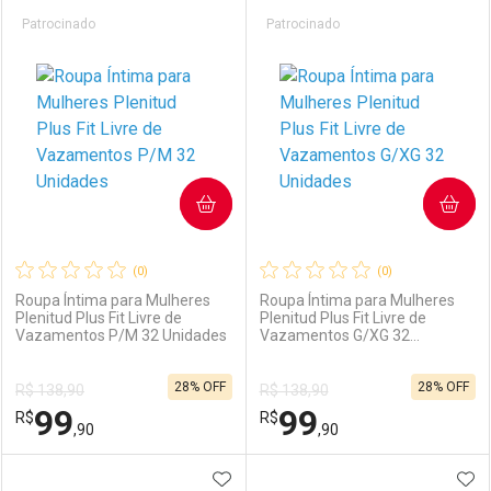
Prateleira
Patrocinado
Patrocinado
COMPRAR
COMPRAR
(0)
(0)
Roupa Íntima para Mulheres
Roupa Íntima para Mulheres
Plenitud Plus Fit Livre de
Plenitud Plus Fit Livre de
Vazamentos P/M 32 Unidades
Vazamentos G/XG 32
Unidades
28% OFF
28% OFF
R$ 138,90
R$ 138,90
99
99
R$
R$
,90
,90
ADICIONAR AOS FAVORITOS
ADI
FECHAR
FECHAR
F
F