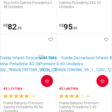
Shortinho Galinha Pintadinha G
Galinha Pintadinha XXG 52
48 Unidades
Unidades
Ativar Desconto
Ativar Desconto
Comprar sem Desconto
Comprar sem Desconto
82
95
R$
Comprar sem Desconto
R$
Comprar sem Desconto
Por R$ 82,99/cada
Por R$ 82,99/cada
,99
,99
Por R$ 82,99/cada
Por R$ 82,99/cada
ADICIONAR AOS FAVORITOS
ADI
FECHAR
FECHAR
F
F
Laboratório
Por Menos
Laboratório
Por Menos
COMPRAR
COMPRAR
R$ 1,71/TIRA
R$ 1,60/TIRA
(14)
(8)
Fralda Babysec Premium
Fralda Babysec Premium
Galinha Pintadinha XG 56
Galinha Pintadinha G 60
Unidades
Unidades