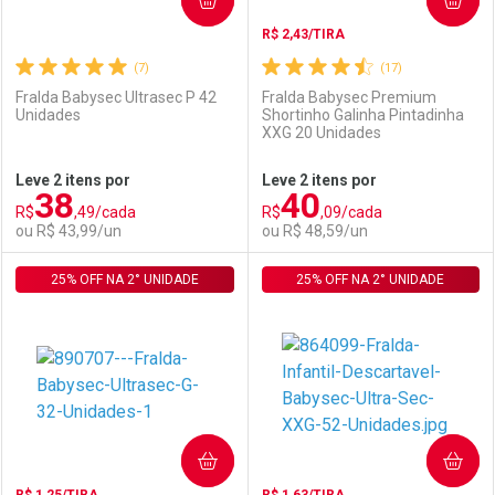
R$ 2,43/TIRA
(7)
(17)
Fralda Babysec Ultrasec P 42
Fralda Babysec Premium
Unidades
Shortinho Galinha Pintadinha
XXG 20 Unidades
Ativar Desconto
Ativar Desconto
Leve 2 itens por
Leve 2 itens por
38
40
Comprar sem Desconto
Comprar sem Desconto
R$
,49/cada
R$
,09/cada
Comprar sem Desconto
Comprar sem Desconto
Por R$ 42,53/cada
Por R$ 42,53/cada
ou R$ 43,99/un
ou R$ 48,59/un
Por R$ 42,53/cada
Por R$ 42,53/cada
25% OFF NA 2° UNIDADE
FECHAR
FECHAR
25% OFF NA 2° UNIDADE
F
F
Laboratório
Por Menos
Laboratório
Por Menos
COMPRAR
COMPRAR