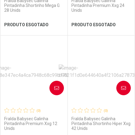
Fralda Babysec Galinha
Fralda Babysec Galinha
Pintadinha Shortinho Mega G
Pintadinha Premium Xxg 24
28 Unids
Unids
Ver Desconto Convênio
Ver Desconto Convênio
PRODUTO ESGOTADO
PRODUTO ESGOTADO
FECHAR
FECHAR
FEC
FEC
Laboratório
Por Menos
Laboratório
Por Menos
AVISE-ME
AVISE-ME
(0)
(0)
Fralda Babysec Galinha
Fralda Babysec Galinha
Pintadinha Premium Xxg 12
Pintadinha Shortinho Hiper Xxg
Unids
42 Unids