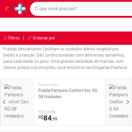
Drogarias Pacheco
Menu
Ir direto para a home
O que você precisa?
Baixe nosso APP e aproveite Ofertas Exclusivas!
Navegue pela página
Ir direto para o conteúdo
Faça a sua busca
Ir direto para a busca
Ir direto para a conta
Ir direto para a ajuda
Âncoras
Breadcrumb
Filtros
Ordenar por
Drogarias Pacheco
Fraldas
Babysec
Ir direto para a notificações
Ir direto para o carrinho
Fraldas descartáveis facilitam os cuidados diários exigidos por
Ir direto para o menu
bebês e crianças. São confeccionadas com diferentes tamanhos,
para cada idade ou peso. Uma grande variedade de marcas, com
ótimos preços e promoções, você encontra nas Drogarias Pacheco.
Linkagens Internas em Destaque
Promoções em Destaque
Patrocinado
Fralda Pampers Confort Sec XG
58 Unidades
Imagem Anterior
Pr
R$ 114,99
84
R$
,99