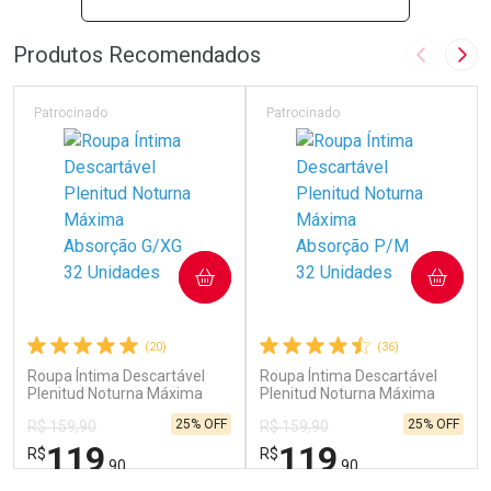
Produtos Recomendados
Imagem A
Pró
Patrocinado
Patrocinado
Ver Desconto Convênio
Ver Desconto Convênio
COMPRAR
COMPRAR
(20)
(36)
Roupa Íntima Descartável
Roupa Íntima Descartável
Plenitud Noturna Máxima
Plenitud Noturna Máxima
Absorção G/XG 32 Unidades
Absorção P/M 32 Unidades
25% OFF
25% OFF
R$ 159,90
R$ 159,90
119
119
R$
R$
,90
,90