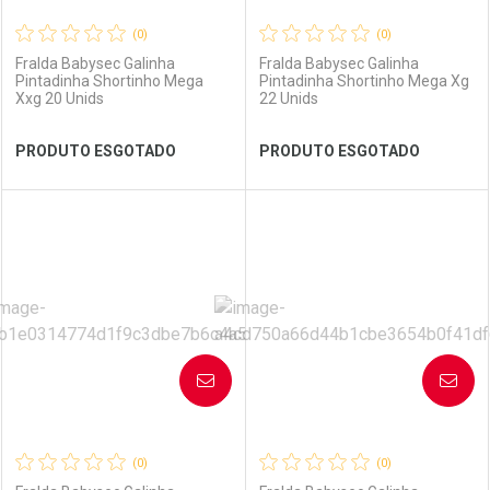
(0)
(0)
Fralda Babysec Galinha
Fralda Babysec Galinha
Pintadinha Shortinho Mega
Pintadinha Shortinho Mega Xg
Xxg 20 Unids
22 Unids
Ver Desconto Convênio
Ver Desconto Convênio
PRODUTO ESGOTADO
PRODUTO ESGOTADO
FECHAR
FECHAR
FEC
FEC
Laboratório
Por Menos
Laboratório
Por Menos
AVISE-ME
AVISE-ME
(0)
(0)