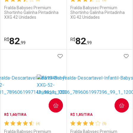
Fralda Babysec Premium
Fralda Babysec Premium
Shortinho Galinha Pintadinha
Shortinho Galinha Pintadinha
XXG 42 Unidades
XG 42 Unidades
Ativar Desconto
Ativar Desconto
Comprar sem Desconto
Comprar sem Desconto
82
82
R$
Comprar sem Desconto
R$
Comprar sem Desconto
Por R$ 39,99/cada
Por R$ 84,59/cada
,99
,99
Por R$ 39,99/cada
Por R$ 84,59/cada
ADICIONAR AOS FAVORITOS
ADI
FECHAR
FECHAR
F
F
Laboratório
Por Menos
Laboratório
Por Menos
COMPRAR
COMPRAR
R$ 1,60/TIRA
R$ 1,85/TIRA
(4)
(5)
Fralda Babysec Premium
Fralda Babysec Premium