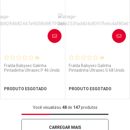
Laboratório
Por Menos
Laboratório
Por Menos
AVISE-ME
AVISE-ME
(0)
(0)
Fralda Babysec Galinha
Fralda Babysec Galinha
Pintadinha Ultrasec P 46 Unids
Pintadinha Ultrasec G 68 Unids
Ver Desconto Convênio
Ver Desconto Convênio
PRODUTO ESGOTADO
PRODUTO ESGOTADO
FECHAR
FECHAR
FEC
FEC
Você visualizou
48
de
147
produtos
Laboratório
Por Menos
Laboratório
Por Menos
CARREGAR MAIS