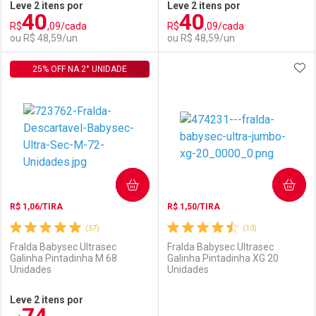
Leve 2 itens por
Leve 2 itens por
40
40
Comprar sem Desconto
Comprar sem Desconto
R$
,09/cada
R$
,09/cada
Comprar sem Desconto
Comprar sem Desconto
Por R$ 95,99/cada
Por R$ 95,99/cada
ou R$ 48,59/un
ou R$ 48,59/un
Por R$ 95,99/cada
Por R$ 95,99/cada
ADI
25% OFF NA 2° UNIDADE
FECHAR
FECHAR
F
F
Laboratório
Por Menos
Laboratório
Por Menos
COMPRAR
COMPRAR
R$ 1,06/TIRA
R$ 1,50/TIRA
(57)
(13)
Fralda Babysec Ultrasec
Fralda Babysec Ultrasec
Galinha Pintadinha M 68
Galinha Pintadinha XG 20
Unidades
Unidades
Ativar Desconto
Ativar Desconto
Leve 2 itens por
Comprar sem Desconto
Comprar sem Desconto