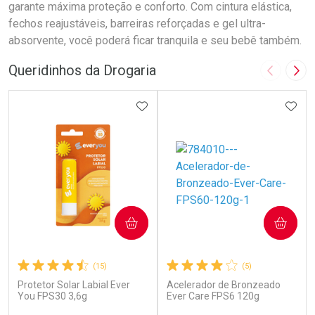
garante máxima proteção e conforto. Com cintura elástica,
fechos reajustáveis, barreiras reforçadas e gel ultra-
absorvente, você poderá ficar tranquila e seu bebê também.
Queridinhos da Drogaria
Imagem A
Pró
ADICIONAR AOS FAVORITOS
ADIC
COMPRAR
COMPRAR
(15)
(5)
Protetor Solar Labial Ever
Acelerador de Bronzeado
You FPS30 3,6g
Ever Care FPS6 120g