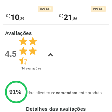
45% OFF
19% OFF
10
21
R$
R$
,39
,86
FECHAR
F
FECHAR
F
Avaliações
Laboratório
Laboratório
Por Menos
Por Menos
4.5
34
avaliações
91%
dos clientes
recomendam
este produto
Detalhes das avaliações
Ativar Desconto
Ativar Desconto