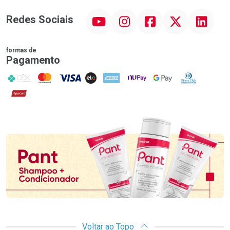
YouTube
Instagram
Facebook
Twitter
Linkedin
Redes Sociais
formas de
Pagamento
PIX
MasterCard
VISA
ELO
AMEX
NuPay
Google Pay
Diners Club
Hipercard
Promoção em Destaque
Voltar ao Topo