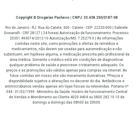
Copyright
Copyright © Drogarias Pacheco | CNPJ: 33.438.250/0187-08
Rio de Janeiro - RJ: Rua do Catete, 300 - Catete - CEP: 22220-000 | Gabriele
Giovanelli - CRF 28127 | 24 horas| Autorização de funcionamento: Processo:
25351.493074/2012-10 Autorização/MS: 7.25279.0 | As informações
contidas neste site, como promoções e ofertas de remédios e
medicamentos, não devem ser usadas para automedicação e não
substituem, em hipótese alguma, a medicação prescrita pelo profissional da
área médica. Somente o médico está em condições de diagnosticar
qualquer problema de saúde e prescrever o tratamento adequado. Os
preços e as promoções são válidos apenas para compras via internet. As
fotos contidas em nosso site são meramente ilustrativas. *Preços e
disponibilidade sujeitos a alterações no decorrer do dia. Antibióticos e
antimicrobianos vendas apenas em lojas físicas ou televendas. Portaria nº
344 - 01/02/1999 - Ministério da Saúde. Horário de funcionamento Central
de Vendas e Atendimento ao Cliente 4020 4404 ou 0800 282 10 10 de
domingo a domingo das 08h00 às 20h00.
LGPD Aceite os Cookies