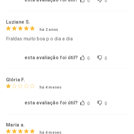
0
0
Luziane S.
há 2 anos
Fraldas muito boa p o dia a dia
esta avaliação foi útil?
0
0
Glória F.
há 4 meses
esta avaliação foi útil?
0
0
Maria a.
há 4 meses