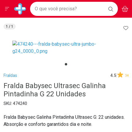
Drogarias Pacheco
Menu
Aces
Ir direto para a home
O que você precisa?
BAIXE
V
i
Baixe nosso APP e aproveite Ofertas Exclusivas!
BUSCAR
O APP
Navegue pela página
Ir direto para o conteúdo
Faça a sua busca
Ir direto para a busca
Ir direto para a conta
AD
1
/ 1
Ir direto para a ajuda
Ir direto para a notificações
Ir direto para o carrinho
Ir direto para o menu
Breadcrumb
Fraldas
4.5
34
Fralda Babysec Ultrasec Galinha
Pintadinha G 22 Unidades
474240
Fralda Babysec Galinha Pintadinha Ultrasec G: 22 unidades.
Absorção e conforto garantidos dia e noite.