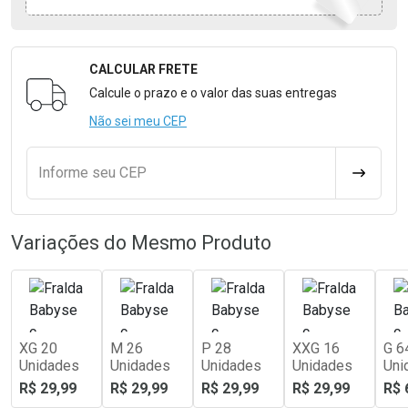
CALCULAR FRETE
Formulário para Calcular o Frete
Calcule o prazo e o valor das suas entregas
Não sei meu CEP
Informe seu CEP
CALCULA
Variações do Mesmo Produto
XG 20
M 26
P 28
XXG 16
G 6
Unidades
Unidades
Unidades
Unidades
Uni
R$ 29,99
R$ 29,99
R$ 29,99
R$ 29,99
R$ 