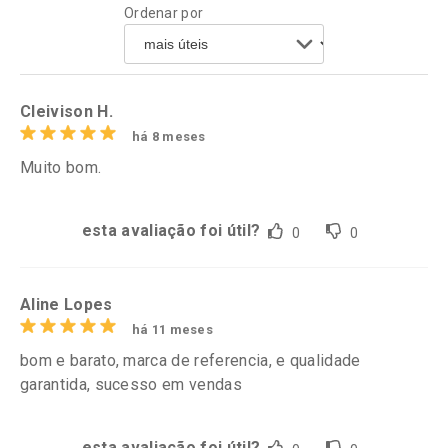
Ordenar por
Comprar sem Desconto
Comprar sem Desconto
Por R$ 10,39/cada
Por R$ 21,86/cada
Comprar sem Desconto
Comprar sem Desconto
Por R$ 10,39/cada
Por R$ 21,86/cada
Cleivison H.
há 8 meses
Muito bom.
esta avaliação foi útil?
0
0
Aline Lopes
há 11 meses
bom e barato, marca de referencia, e qualidade
garantida, sucesso em vendas
esta avaliação foi útil?