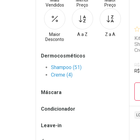
Mais
Menor
Maior
Vendidos
Preço
Preço
Maior
A a Z
Z a A
Ki
Desconto
Sh
Cr
Filtros
Dermocosméticos
R$
Shampoo (51)
R$
Creme (4)
Máscara
Condicionador
L
Leave-in
L
P