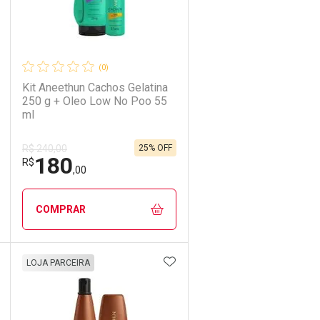
(0)
Kit Aneethun Cachos Gelatina
250 g + Oleo Low No Poo 55
ml
25% OFF
R$ 240,00
180
R$
,00
COMPRAR
DICIONAR AOS FAVORITOS
ADICIONAR AOS FAVORIT
ECHAR
ECHAR
FECHAR
FECHAR
LOJA PARCEIRA
Laboratório
Por Menos