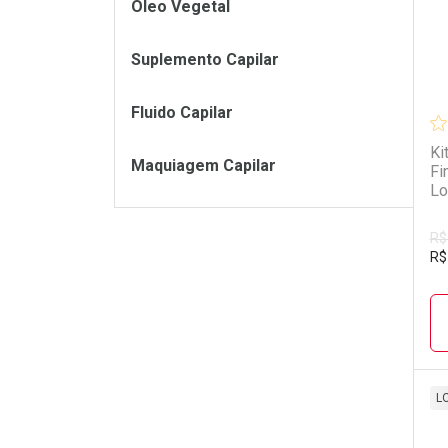
Óleo Vegetal
Suplemento Capilar
Fluido Capilar
Ki
Maquiagem Capilar
Fi
Lo
R$
R$
L
L
P