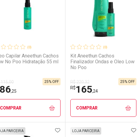
(0)
(0)
eo Capilar Aneethun Cachos
Kit Aneethun Cachos
w No Poo Hidratação 55 ml
Finalizador Ondas e Oleo Low
No Poo
25% OFF
25% OFF
 115,00
R$ 220,32
86
165
Ativar Desconto
Ativar Desconto
R$
,25
,24
Comprar sem Desconto
Comprar sem Desconto
Comprar sem Desconto
Comprar sem Desconto
COMPRAR
COMPRAR
Por R$ 165,24/cada
Por R$ 165,24/cada
Por R$ 118,50/cada
Por R$ 118,50/cada
ADICIONAR AOS FAVORITOS
A
FECHAR
FECHAR
F
F
OJA PARCEIRA
LOJA PARCEIRA