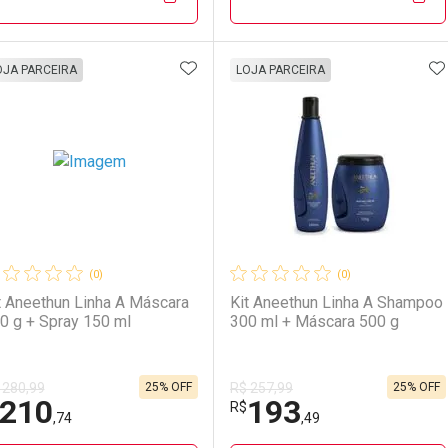
Por R$ 104,25/cada
Por R$ 104,25/cada
Por R$ 106,50/cada
Por R$ 106,50/cada
ADICIONAR AOS FAVORITOS
A
FECHAR
FECHAR
F
F
OJA PARCEIRA
LOJA PARCEIRA
aboratório
or Menos
Laboratório
Por Menos
(0)
(0)
t Aneethun Linha A Máscara
Kit Aneethun Linha A Shampoo
0 g + Spray 150 ml
300 ml + Máscara 500 g
25% OFF
25% OFF
 280,99
R$ 257,99
210
193
Ativar Desconto
Ativar Desconto
R$
,74
,49