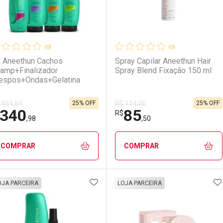
(0)
(0)
t Aneethun Cachos
Spray Capilar Aneethun Hair
amp+Finalizador
Spray Blend Fixação 150 ml
espos+Ondas+Gelatina
25% OFF
25% OFF
 454,64
R$ 114,00
340
85
R$
,98
,50
COMPRAR
COMPRAR
ADICIONAR AOS FAVORITOS
A
FECHAR
FECHAR
F
F
OJA PARCEIRA
LOJA PARCEIRA
aboratório
or Menos
Laboratório
Por Menos