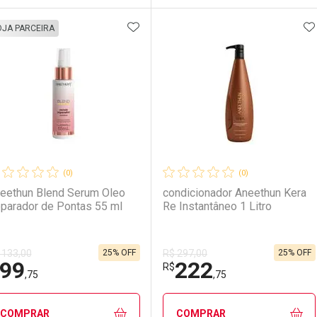
ADICIONAR AOS FAVORITOS
A
FECHAR
FECHAR
F
F
OJA PARCEIRA
aboratório
or Menos
Laboratório
Por Menos
(0)
(0)
eethun Blend Serum Oleo
condicionador Aneethun Kera
parador de Pontas 55 ml
Re Instantâneo 1 Litro
25% OFF
25% OFF
 133,00
R$ 297,00
99
222
Ativar Desconto
Ativar Desconto
R$
,75
,75
Comprar sem Desconto
Comprar sem Desconto
Comprar sem Desconto
Comprar sem Desconto
COMPRAR
COMPRAR