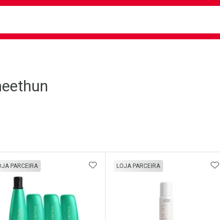
busca
isa?
eethun
ateleira
ADICIONAR AOS FAVORITOS
A
OJA PARCEIRA
LOJA PARCEIRA