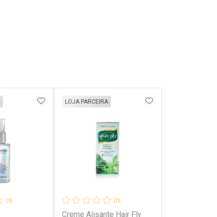
FAVORITOS
ADICIONAR AOS FAVORITOS
ADICIONAR AOS 
LOJA PARCEIRA
(0)
(0)
Creme Alisante Hair Fly