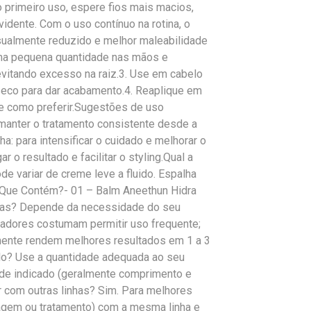
primeiro uso, espere fios mais macios,
idente. Com o uso contínuo na rotina, o
visualmente reduzido e melhor maleabilidade
uma pequena quantidade nas mãos e
evitando excesso na raiz.3. Use em cabelo
 seco para dar acabamento.4. Reaplique em
ze como preferir.Sugestões de uso
anter o tratamento consistente desde a
: para intensificar o cuidado e melhorar o
r o resultado e facilitar o styling.Qual a
e variar de creme leve a fluido. Espalha
O Que Contém?- 01 – Balm Aneethun Hidra
dias? Depende da necessidade do seu
zadores costumam permitir uso frequente;
ente rendem melhores resultados em 1 a 3
lo? Use a quantidade adequada ao seu
onde indicado (geralmente comprimento e
r com outras linhas? Sim. Para melhores
agem ou tratamento) com a mesma linha e