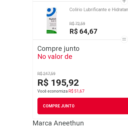
Colírio Lubrificante e Hidra
R$ 72,59
R$ 64,67
Compre junto
No valor de
R$ 247,59
R$ 195,92
Você economiza
R$ 51,67
COMPRE JUNTO
Marca
Aneethun