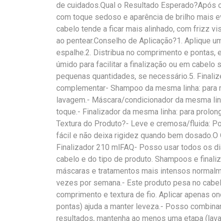
de cuidados.Qual o Resultado Esperado?Após o 
com toque sedoso e aparência de brilho mais ev
cabelo tende a ficar mais alinhado, com frizz 
ao pentear.Conselho de Aplicação?1. Aplique 
espalhe.2. Distribua no comprimento e pontas, 
úmido para facilitar a finalização ou em cabelo
pequenas quantidades, se necessário.5. Finali
complementar- Shampoo da mesma linha: para m
lavagem.- Máscara/condicionador da mesma linha
toque.- Finalizador da mesma linha: para prolonga
Textura do Produto?- Leve e cremosa/fluida: Pod
fácil e não deixa rigidez quando bem dosado.
Finalizador 210 mlFAQ- Posso usar todos os 
cabelo e do tipo de produto. Shampoos e finali
máscaras e tratamentos mais intensos normalm
vezes por semana.- Este produto pesa no cabe
comprimento e textura de fio. Aplicar apenas 
pontas) ajuda a manter leveza.- Posso combina
resultados, mantenha ao menos uma etapa (lav