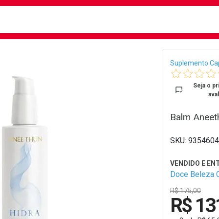
busca
isa?
Bread
Suplemento Cap
Seja o pr
aval
Balm Aneeth
9354604
Doce Beleza 
R$ 175,00
R$ 13