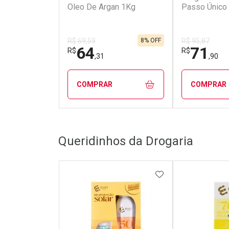
Oleo De Argan 1Kg
Passo Único
8% OFF
R$ 69,59
R$ 95,87
64
71
R$
R$
,31
,90
COMPRAR
COMPRAR
FECHAR
FECHAR
Queridinhos da Drogaria
Laboratório
Laborató
Por Menos
Por Men
ADICIONAR AOS 