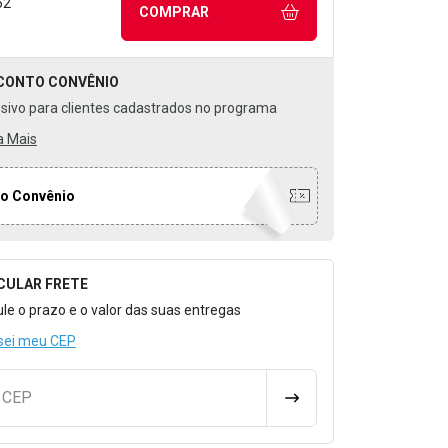
62
COMPRAR
CONTO
CONVÊNIO
usivo para clientes cadastrados no programa
a Mais
o Convênio
CULAR FRETE
o para Calcular o Frete
ule o prazo e o valor das suas entregas
sei meu CEP
u CEP
CALCULAR FRETE