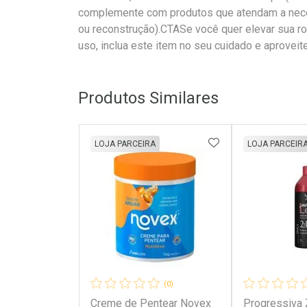
complemente com produtos que atendam a nece
ou reconstrução).CTASe você quer elevar sua rot
uso, inclua este item no seu cuidado e aproveit
Produtos Similares
ADICIONAR AOS 
LOJA PARCEIRA
LOJA PARCEIR
(0)
Creme de Pentear Novex
Progressiva