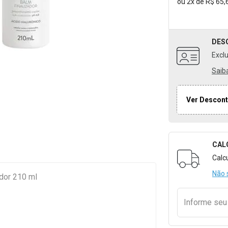
ou
2
x
de
R$ 65,
DES
Excl
Saib
Ver Descont
CAL
Formulári
Calc
Não 
dor 210 ml
Informe se