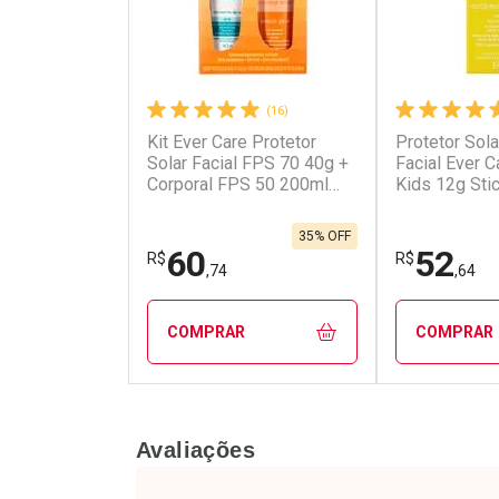
(16)
Kit Ever Care Protetor
Protetor Solar
Ativar Desconto
Ativar Des
Solar Facial FPS 70 40g +
Facial Ever 
Corporal FPS 50 200ml
Kids 12g Sti
Aerossol
Comprar sem Desconto
Comprar s
Comprar sem Desconto
Comprar s
Por R$ 64,31/cada
Por R$ 71,9
Por R$ 64,31/cada
Por R$ 71,9
35% OFF
60
52
R$
R$
,74
,64
COMPRAR
COMPRAR
FECHAR
FECHAR
Avaliações
Laboratório
Laborató
Por Menos
Por Men