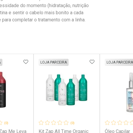
ssidade do momento (hidratação, nutrição
ina e sentir o cabelo mais bonito a cada
e para completar o tratamento com a linha.
FAVORITOS
ADICIONAR AOS FAVORITOS
ADICIONAR AOS 
A
LOJA PARCEIRA
LOJA PARCEIRA
(0)
(0)
 Zap Me Leva
Kit Zap All Time Organic
Óleo Capilar