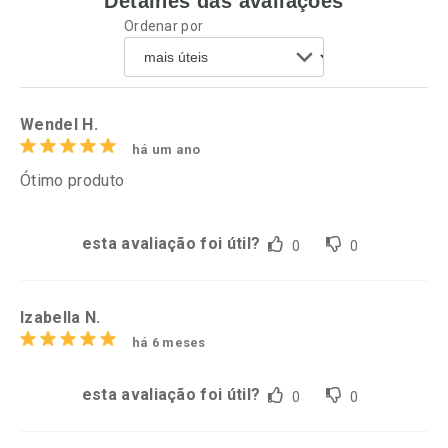
Detalhes das avaliações
Ordenar por
Comprar sem Desconto
Comprar sem Desconto
Por R$ 49,27/cada
Por R$ 63,99/cada
Comprar sem Desconto
Comprar sem Desconto
Por R$ 49,27/cada
Por R$ 63,99/cada
Wendel H.
há um ano
Ótimo produto
esta avaliação foi útil?
0
0
Izabella N.
há 6 meses
esta avaliação foi útil?
0
0