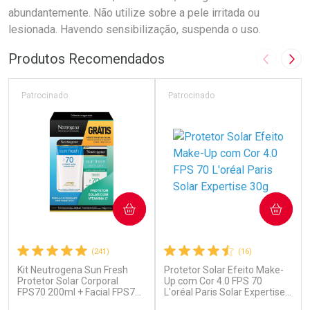
abundantemente. Não utilize sobre a pele irritada ou
lesionada. Havendo sensibilização, suspenda o uso.
Produtos Recomendados
Imagem A
Pró
Patrocinado
Patrocinado
COMPRAR
COMPRAR
(241)
(16)
Kit Neutrogena Sun Fresh
Protetor Solar Efeito Make-
Protetor Solar Corporal
Up com Cor 4.0 FPS 70
FPS70 200ml + Facial FPS70
L'oréal Paris Solar Expertise
40g
30g