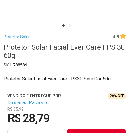
Breadcrumb
Protetor Solar
4.9
9
Protetor Solar Facial Ever Care FPS 30
60g
788589
Protetor Solar Facial Ever Care FPS30 Sem Cor 60g
20% OFF
Drogarias Pacheco
R$ 35,99
R$ 28,79