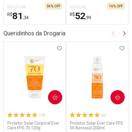
36% OFF
16% OFF
R$ 127,99
R$ 62,99
81
52
R$
R$
,34
,99
FECHAR
F
FECHAR
F
Queridinhos da Drogaria
Imagem A
Pró
Laboratório
Laboratório
Por Menos
ADICIONAR AOS FAVORITOS
Por Menos
ADIC
COMPRAR
COMPRAR
(10)
(6)
Protetor Solar Corporal Ever
Protetor Solar Ever Care FPS
Ativar Desconto
Ativar Desconto
Care FPS 70 120g
50 Aerossol 200ml