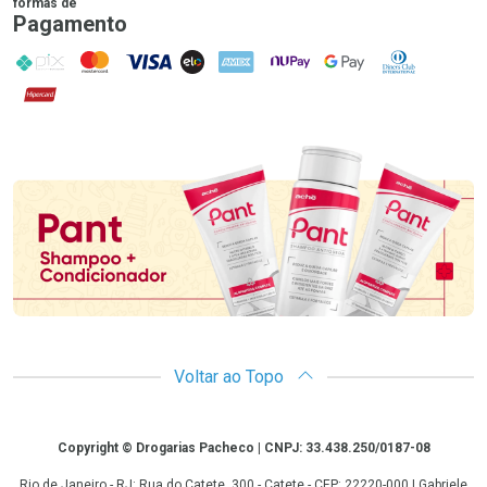
formas de
Pagamento
PIX
MasterCard
VISA
ELO
AMEX
NuPay
Google Pay
Diners Club
Hipercard
Promoção em Destaque
Voltar ao Topo
Copyright
Copyright © Drogarias Pacheco | CNPJ: 33.438.250/0187-08
Rio de Janeiro - RJ: Rua do Catete, 300 - Catete - CEP: 22220-000 | Gabriele