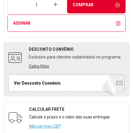
REMOVER UMA UNIDADE
AUMENTAR UMA UNIDADE
COMPRAR
ASSINAR
DESCONTO
CONVÊNIO
Exclusivo para clientes cadastrados no programa
Saiba Mais
Ver Desconto Convênio
CALCULAR FRETE
Formulário para Calcular o Frete
Calcule o prazo e o valor das suas entregas
Não sei meu CEP