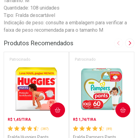
Tamanho: M
Quantidade: 108 unidades
Tipo: Fralda descartável
Indicação de peso: consulte a embalagem para verificar a
faixa de peso recomendada para o tamanho M
Produtos Recomendados
Imagem A
Pró
Patrocinado
Patrocinado
COMPRAR
COMPRAR
R$ 1,45/TIRA
R$ 1,74/TIRA
(387)
(89)
Fralda Huggies Pants
Fralda Pampers Pants