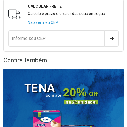
CALCULAR FRETE
Formulário para Calcular o Frete
Calcule o prazo e o valor das suas entregas
Não sei meu CEP
Informe seu CEP
CALCULA
Confira também