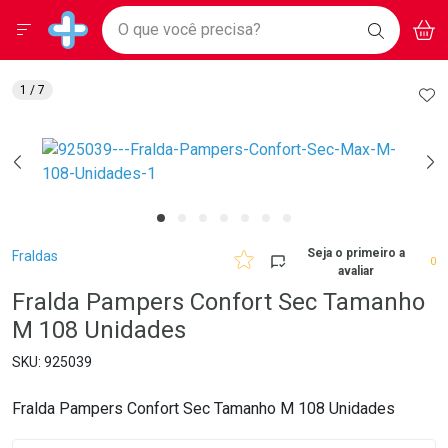
Drogarias Pacheco
Menu
Aces
Ir direto para a home
O que você precisa?
BAIXE
V
i
Baixe nosso APP e aproveite Ofertas Exclusivas!
BUSCAR
O APP
Navegue pela página
Ir direto para o conteúdo
Faça a sua busca
Ir direto para a busca
Ir direto para a conta
AD
1
/ 7
Ir direto para a ajuda
Ir direto para a notificações
Ir direto para o carrinho
Ir direto para o menu
Breadcrumb
Seja o primeiro a
Fraldas
0
avaliar
Fralda Pampers Confort Sec Tamanho
M 108 Unidades
925039
Fralda Pampers Confort Sec Tamanho M 108 Unidades