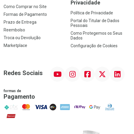
Privacidade
Como Comprar no Site
Política de Privacidade
Formas de Pagamento
Portal do Titular de Dados
Prazo de Entrega
Pessoais
Reembolso
Como Protegemos os Seus
Troca ou Devolução
Dados
Marketplace
Configuração de Cookies
YouTube
Instagram
Facebook
Twitter
Linkedin
Redes Sociais
formas de
Pagamento
PIX
MasterCard
VISA
ELO
AMEX
NuPay
Google Pay
Diners Club
Hipercard