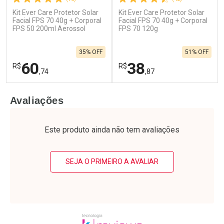
Kit Ever Care Protetor Solar
Kit Ever Care Protetor Solar
Ativar Desconto
Ativar Desconto
Facial FPS 70 40g + Corporal
Facial FPS 70 40g + Corporal
FPS 50 200ml Aerossol
Comprar sem Desconto
FPS 70 120g
Comprar sem Desconto
Por R$ 115,77/cada
Por R$ 104,55/cada
Comprar sem Desconto
Comprar sem Desconto
35% OFF
51% OFF
Por R$ 115,77/cada
Por R$ 104,55/cada
60
38
R$
R$
,74
,87
FECHAR
F
FECHAR
F
Avaliações
Laboratório
Laboratório
Por Menos
Por Menos
Este produto ainda não tem avaliações
SEJA O PRIMEIRO A AVALIAR