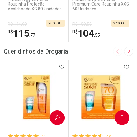
Roupinha Proteção
Premium Care Roupinha XXG
Acolchoada XG 80 Unidades
60 Unidades
20% OFF
34% OFF
R$ 144,90
R$ 159,59
115
104
R$
R$
,77
,55
FECHAR
F
FECHAR
F
Queridinhos da Drogaria
Imagem A
Pró
Laboratório
Laboratório
Por Menos
ADICIONAR AOS FAVORITOS
Por Menos
ADIC
COMPRAR
COMPRAR
(16)
(42)