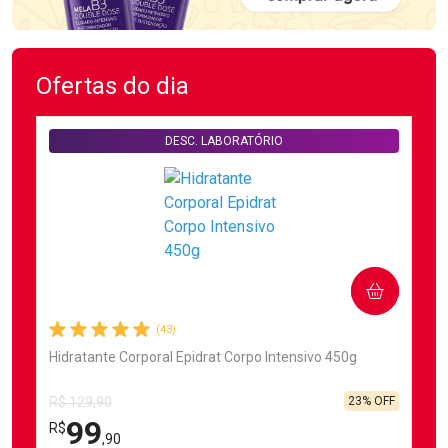
Ofertas do dia
DESC. LABORATÓRIO
COMPRAR
(43)
Hidratante Corporal Epidrat Corpo Intensivo 450g
23% OFF
R$ 129,90
99
R$
,90