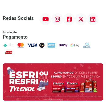
YouTube
Instagram
Facebook
Twitter
Linkedin
Redes Sociais
formas de
Pagamento
PIX
MasterCard
VISA
ELO
AMEX
NuPay
Google Pay
Diners Club
Hipercard
Promoção em Destaque