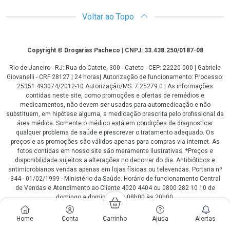
Voltar ao Topo
Copyright
Copyright © Drogarias Pacheco | CNPJ: 33.438.250/0187-08
Rio de Janeiro - RJ: Rua do Catete, 300 - Catete - CEP: 22220-000 | Gabriele
Giovanelli - CRF 28127 | 24 horas| Autorização de funcionamento: Processo:
25351.493074/2012-10 Autorização/MS: 7.25279.0 | As informações
contidas neste site, como promoções e ofertas de remédios e
medicamentos, não devem ser usadas para automedicação e não
substituem, em hipótese alguma, a medicação prescrita pelo profissional da
área médica. Somente o médico está em condições de diagnosticar
qualquer problema de saúde e prescrever o tratamento adequado. Os
preços e as promoções são válidos apenas para compras via internet. As
fotos contidas em nosso site são meramente ilustrativas. *Preços e
disponibilidade sujeitos a alterações no decorrer do dia. Antibióticos e
antimicrobianos vendas apenas em lojas físicas ou televendas. Portaria nº
344 - 01/02/1999 - Ministério da Saúde. Horário de funcionamento Central
de Vendas e Atendimento ao Cliente 4020 4404 ou 0800 282 10 10 de
domingo a domingo das 08h00 às 20h00.
LGPD Aceite os Cookies
Home
Conta
Carrinho
Ajuda
Alertas