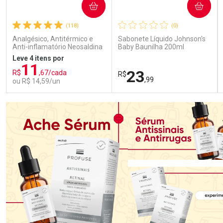
COMPRAR
COMPRAR
(118)
(0)
Analgésico, Antitérmico e
Sabonete Líquido Johnson's
Anti-inflamatório Neosaldina
Baby Baunilha 200ml
30mg + 300mg + 30mg 10
Leve 4 itens por
Drágeas
11
23
R$
,67/cada
R$
,99
ou R$ 14,59/un
FECHAR
FECHAR
FEC
FEC
Laboratório
Laboratório
Por Menos
Por Menos
Ativar Desconto
Ativar Desconto