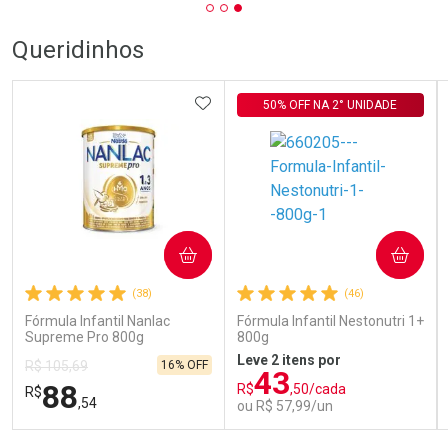
Queridinhos
ADICIONAR AOS FAVORITOS
50% OFF NA 2° UNIDADE
COMPRAR
COMPRAR
(38)
(46)
Fórmula Infantil Nanlac
Fórmula Infantil Nestonutri 1+
Supreme Pro 800g
800g
Leve 2 itens por
16% OFF
R$ 105,69
43
88
R$
,50/cada
R$
,54
ou R$ 57,99/un