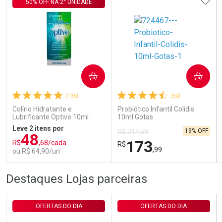
ADIC
50% OFF NA 2° UNIDADE
Ativar Desconto
COMPRAR
COMPRAR
(136)
(50)
Comprar sem Desconto
Comprar sem Desconto
Por R$ 143,94/cada
Por R$ 143,94/cada
Colírio Hidratante e
Probiótico Infantil Colidis
Lubrificante Optive 10ml
10ml Gotas
Leve 2 itens por
19% OFF
R$ 214,59
48
173
R$
,68/cada
R$
,99
ou R$ 64,90/un
FECHAR
FECHAR
FEC
FEC
Destaques Lojas parceiras
Laboratório
Laboratório
Por Menos
Por Menos
OFERTAS DO DIA
OFERTAS DO DIA