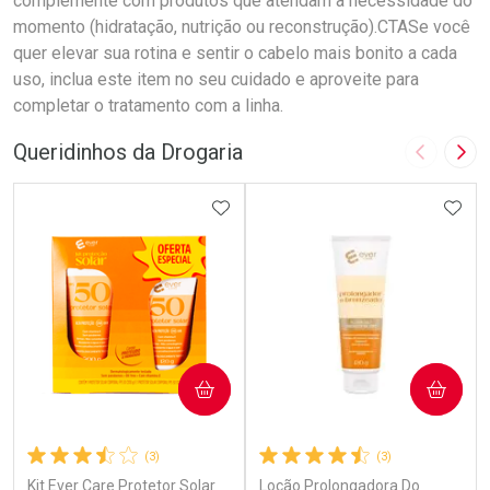
complemente com produtos que atendam a necessidade do
momento (hidratação, nutrição ou reconstrução).CTASe você
quer elevar sua rotina e sentir o cabelo mais bonito a cada
uso, inclua este item no seu cuidado e aproveite para
completar o tratamento com a linha.
Queridinhos da Drogaria
Imagem A
Pró
ADICIONAR AOS FAVORITOS
ADIC
COMPRAR
COMPRAR
(3)
(3)
Kit Ever Care Protetor Solar
Loção Prolongadora Do