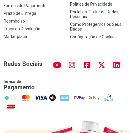
Política de Privacidade
Formas de Pagamento
Portal do Titular de Dados
Prazo de Entrega
Pessoais
Reembolso
Como Protegemos os Seus
Troca ou Devolução
Dados
Marketplace
Configuração de Cookies
YouTube
Instagram
Facebook
Twitter
Linkedin
Redes Sociais
formas de
Pagamento
PIX
MasterCard
VISA
ELO
AMEX
NuPay
Google Pay
Diners Club
Hipercard
Promoção em Destaque