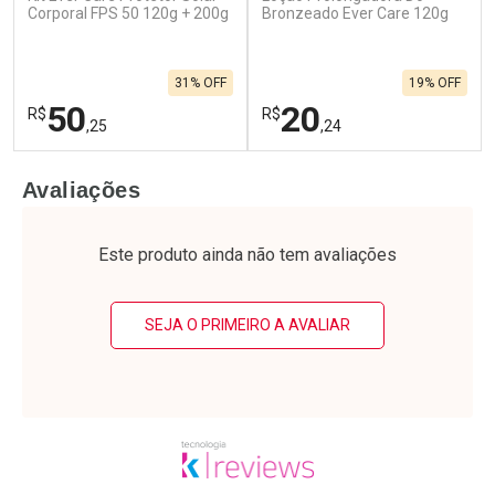
Corporal FPS 50 120g + 200g
Bronzeado Ever Care 120g
31% OFF
19% OFF
50
20
R$
R$
,25
,24
FECHAR
F
FECHAR
F
Avaliações
Laboratório
Laboratório
Por Menos
Por Menos
Este produto ainda não tem avaliações
SEJA O PRIMEIRO A AVALIAR