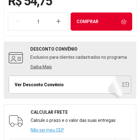
R$ 54,75
REMOVER UMA UNIDADE
AUMENTAR UMA UNIDADE
COMPRAR
DESCONTO
CONVÊNIO
Exclusivo para clientes cadastrados no programa
Saiba Mais
Ver Desconto Convênio
CALCULAR FRETE
Formulário para Calcular o Frete
Calcule o prazo e o valor das suas entregas
Não sei meu CEP