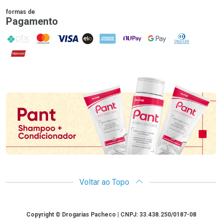
formas de
Pagamento
PIX
MasterCard
VISA
ELO
AMEX
NuPay
Google Pay
Diners Club
Hipercard
Promoção em Destaque
Voltar ao Topo
Copyright
Copyright © Drogarias Pacheco | CNPJ: 33.438.250/0187-08