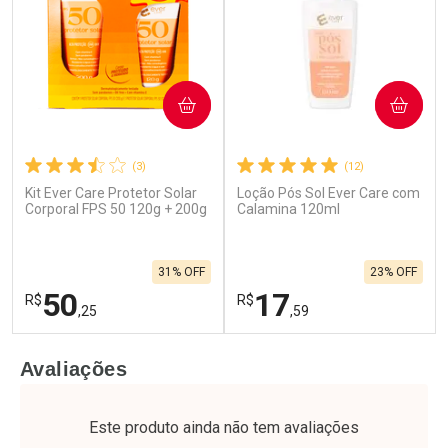
COMPRAR
COMPRAR
(3)
(12)
Kit Ever Care Protetor Solar
Loção Pós Sol Ever Care com
Corporal FPS 50 120g + 200g
Calamina 120ml
31% OFF
23% OFF
50
17
R$
R$
,25
,59
FECHAR
F
FECHAR
F
Avaliações
Laboratório
Laboratório
Por Menos
Por Menos
Este produto ainda não tem avaliações