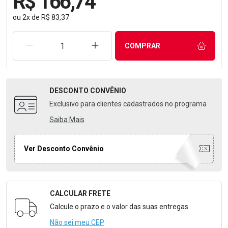
R$ 166,74
ou
2
x
de
R$ 83,37
REMOVER UMA UNIDADE
AUMENTAR UMA UNIDADE
COMPRAR
DESCONTO
CONVÊNIO
Exclusivo para clientes cadastrados no programa
Saiba Mais
Ver Desconto Convênio
CALCULAR FRETE
Formulário para Calcular o Frete
Calcule o prazo e o valor das suas entregas
Não sei meu CEP