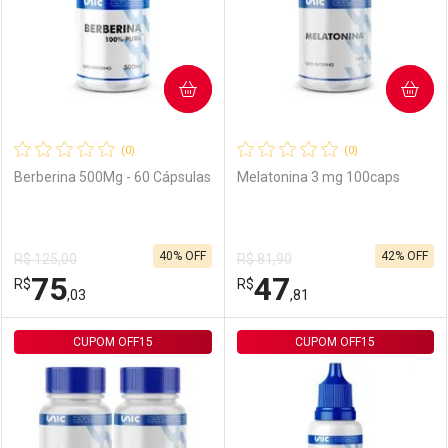
COMPRAR
COMPRAR
(0)
(0)
Berberina 500Mg - 60 Cápsulas
Melatonina 3 mg 100caps
Ativar Desconto
Ativar Desconto
40% OFF
42% OFF
R$ 125,00
R$ 81,90
Comprar sem Desconto
Comprar sem Desconto
75
47
R$
Comprar sem Desconto
R$
Comprar sem Desconto
Por R$ 45,24/cada
Por R$ 107,69/cada
,03
,81
Por R$ 45,24/cada
Por R$ 107,69/cada
CUPOM OFF15
FECHAR
FECHAR
CUPOM OFF15
F
F
Laboratório
Por Menos
Laboratório
Por Menos