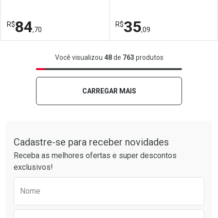
Comprar sem Desconto
Comprar sem Desconto
84
35
R$
Comprar sem Desconto
R$
Comprar sem Desconto
Por R$ 33,65/cada
Por R$ 47,08/cada
,70
,09
Por R$ 33,65/cada
Por R$ 47,08/cada
FECHAR
FECHAR
F
F
Você visualizou
48
de
763
produtos
Laboratório
Por Menos
Laboratório
Por Menos
CARREGAR MAIS
Tudo sobre a Drogarias Pacheco
Cadastre-se para receber novidades
Receba as melhores ofertas e super descontos
exclusivos!
Preencha o formulário abaixo para receber 
Nome
Ativar Desconto
Ativar Desconto