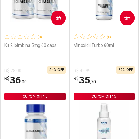
COMPRAR
COMPRAR
(0)
(0)
Kit 2 Ioimbina 5mg 60 caps
Minoxidil Turbo 60ml
Ativar Desconto
Ativar Desconto
54% OFF
29% OFF
R$ 78,00
R$ 49,99
Comprar sem Desconto
Comprar sem Desconto
36
35
R$
Comprar sem Desconto
R$
Comprar sem Desconto
Por R$ 75,03/cada
Por R$ 47,81/cada
,00
,70
Por R$ 75,03/cada
Por R$ 47,81/cada
CUPOM OFF15
FECHAR
FECHAR
CUPOM OFF15
F
F
Laboratório
Por Menos
Laboratório
Por Menos