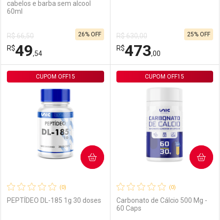
cabelos e barba sem alcool
60ml
Ativar Desconto
Ativar Desconto
26% OFF
25% OFF
R$ 66,50
R$ 630,00
Comprar sem Desconto
Comprar sem Desconto
49
473
R$
Comprar sem Desconto
R$
Comprar sem Desconto
Por R$ 88,33/cada
Por R$ 31,46/cada
,54
,00
Por R$ 88,33/cada
Por R$ 31,46/cada
CUPOM OFF15
FECHAR
FECHAR
CUPOM OFF15
F
F
Laboratório
Por Menos
Laboratório
Por Menos
COMPRAR
COMPRAR
(0)
(0)
PEPTÍDEO DL-185 1g 30 doses
Carbonato de Cálcio 500 Mg -
60 Caps