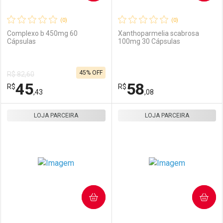
(0)
(0)
Complexo b 450mg 60
Xanthoparmelia scabrosa
Cápsulas
100mg 30 Cápsulas
Ativar Desconto
Ativar Desconto
45% OFF
R$ 82,60
Comprar sem Desconto
Comprar sem Desconto
45
58
R$
Comprar sem Desconto
R$
Comprar sem Desconto
Por R$ 33,76/cada
Por R$ 151,25/cada
,43
,08
Por R$ 33,76/cada
Por R$ 151,25/cada
LOJA PARCEIRA
FECHAR
FECHAR
LOJA PARCEIRA
F
F
Laboratório
Por Menos
Laboratório
Por Menos
COMPRAR
COMPRAR