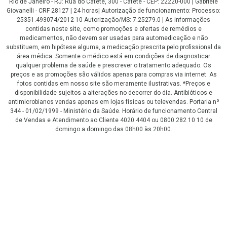
Rio de Janeiro - RJ: Rua do Catete, 300 - Catete - CEP: 22220-000 | Gabriele
Giovanelli - CRF 28127 | 24 horas| Autorização de funcionamento: Processo:
25351.493074/2012-10 Autorização/MS: 7.25279.0 | As informações
contidas neste site, como promoções e ofertas de remédios e
medicamentos, não devem ser usadas para automedicação e não
substituem, em hipótese alguma, a medicação prescrita pelo profissional da
área médica. Somente o médico está em condições de diagnosticar
qualquer problema de saúde e prescrever o tratamento adequado. Os
preços e as promoções são válidos apenas para compras via internet. As
fotos contidas em nosso site são meramente ilustrativas. *Preços e
disponibilidade sujeitos a alterações no decorrer do dia. Antibióticos e
antimicrobianos vendas apenas em lojas físicas ou televendas. Portaria nº
344 - 01/02/1999 - Ministério da Saúde. Horário de funcionamento Central
de Vendas e Atendimento ao Cliente 4020 4404 ou 0800 282 10 10 de
domingo a domingo das 08h00 às 20h00.
LGPD Aceite os Cookies