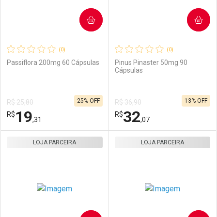
COMPRAR
COMPRAR
(0)
(0)
Passiflora 200mg 60 Cápsulas
Pinus Pinaster 50mg 90
Cápsulas
Ativar Desconto
Ativar Desconto
25% OFF
13% OFF
R$ 25,80
R$ 36,90
Comprar sem Desconto
Comprar sem Desconto
19
32
R$
Comprar sem Desconto
R$
Comprar sem Desconto
Por R$ 39,33/cada
Por R$ 26,02/cada
,31
,07
Por R$ 39,33/cada
Por R$ 26,02/cada
LOJA PARCEIRA
FECHAR
FECHAR
LOJA PARCEIRA
F
F
Laboratório
Por Menos
Laboratório
Por Menos