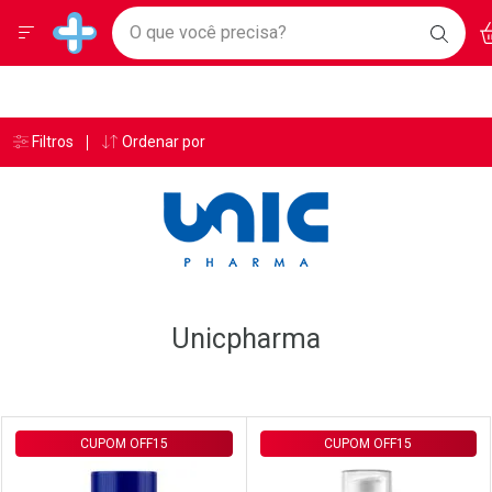
Drogarias Pacheco
Menu
Ac
Ir direto para a home
O que você precisa?
BAIXE
Baixe nosso APP e aproveite Ofertas Exclusivas!
BUSC
O AP
Navegue pela página
Ir direto para o conteúdo
Faça a sua busca
Ir direto para a busca
Ir direto para a conta
Ir direto para a ajuda
Âncoras
Breadcrumb
Filtros
Ordenar por
Drogarias Pacheco
Unicpharma
Ir direto para a notificações
Ir direto para o carrinho
Ir direto para o menu
Unicpharma
Prateleira
CUPOM OFF15
CUPOM OFF15