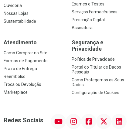
Exames e Testes
Ouvidoria
Serviços Farmacêuticos
Nossas Lojas
Prescrição Digital
Sustentabilidade
Assinatura
Atendimento
Segurança e
Privacidade
Como Comprar no Site
Política de Privacidade
Formas de Pagamento
Portal do Titular de Dados
Prazo de Entrega
Pessoais
Reembolso
Como Protegemos os Seus
Troca ou Devolução
Dados
Marketplace
Configuração de Cookies
YouTube
Instagram
Facebook
Twitter
Linkedin
Redes Sociais