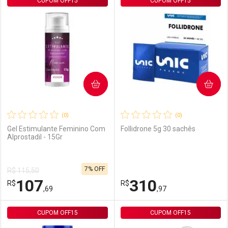
CUPOM OFF15
FECHAR
FECHAR
CUPOM OFF15
F
F
Laboratório
Por Menos
Laboratório
Por Menos
COMPRAR
COMPRAR
(0)
(0)
Gel Estimulante Feminino Com
Follidrone 5g 30 sachês
Alprostadil - 15Gr
Ativar Desconto
Ativar Desconto
7% OFF
R$ 115,50
Comprar sem Desconto
Comprar sem Desconto
107
310
R$
Comprar sem Desconto
R$
Comprar sem Desconto
Por R$ 99,89/cada
Por R$ 22,76/cada
,69
,97
Por R$ 99,89/cada
Por R$ 22,76/cada
CUPOM OFF15
FECHAR
FECHAR
CUPOM OFF15
F
F