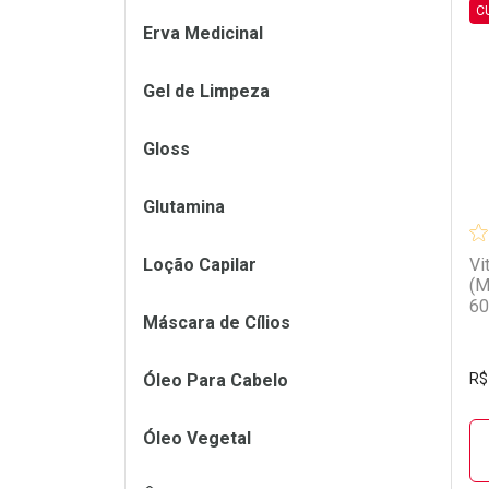
C
Erva Medicinal
L
P
Gel de Limpeza
Gloss
Glutamina
Loção Capilar
Vi
(M
60
Máscara de Cílios
Óleo Para Cabelo
R$
Óleo Vegetal