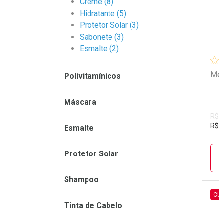
Creme (8)
Hidratante (5)
Protetor Solar (3)
Sabonete (3)
Esmalte (2)
Me
Polivitamínicos
Máscara
R$
R$
Esmalte
Protetor Solar
Shampoo
C
Tinta de Cabelo
L
P