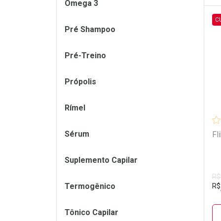
Ômega 3
C
Pré Shampoo
L
P
Pré-Treino
Própolis
Rímel
Sérum
Fl
Suplemento Capilar
R$
Termogênico
R$
Tônico Capilar