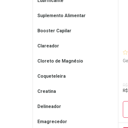
Lubrificante
L
P
Suplemento Alimentar
Booster Capilar
Clareador
Ge
Cloreto de Magnésio
Coqueteleira
R$
R$
Creatina
Delineador
Emagrecedor