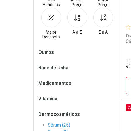
Mais
Menor
Maior
Vendidos
Preço
Preço
Maior
A a Z
Z a A
Di
Desconto
Cá
Filtros
Outros
R$
R$
Base de Unha
Medicamentos
Vitamina
C
Dermocosméticos
L
P
Sérum (25)