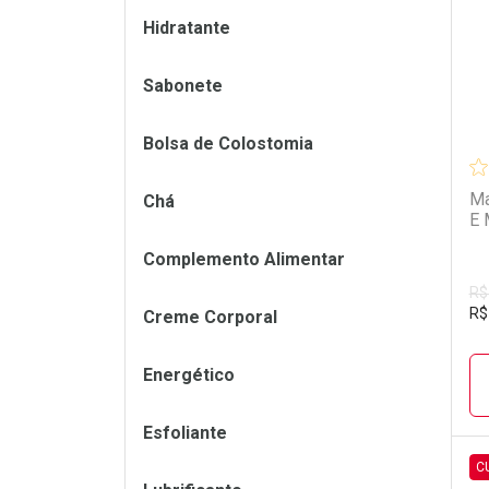
Hidratante
Sabonete
Bolsa de Colostomia
Ma
Chá
E 
Complemento Alimentar
R$
R$
Creme Corporal
Energético
Esfoliante
C