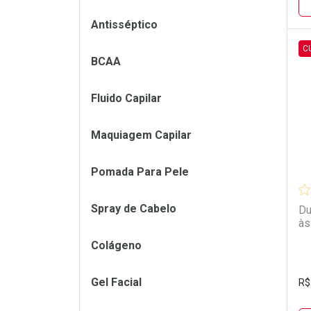
Antisséptico
C
BCAA
L
P
Fluido Capilar
Maquiagem Capilar
Pomada Para Pele
Spray de Cabelo
Du
às
Colágeno
Gel Facial
R$