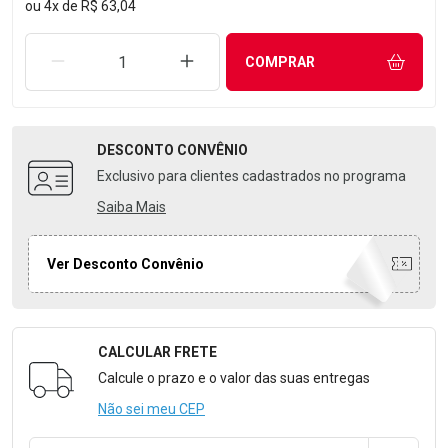
ou
4
x
de
R$ 63,04
REMOVER UMA UNIDADE
AUMENTAR UMA UNIDADE
COMPRAR
DESCONTO
CONVÊNIO
Exclusivo para clientes cadastrados no programa
Saiba Mais
Ver Desconto Convênio
CALCULAR FRETE
Formulário para Calcular o Frete
Calcule o prazo e o valor das suas entregas
Não sei meu CEP