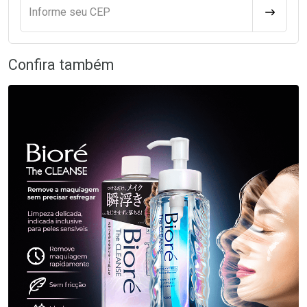
Informe seu CEP
CALCULA
Confira também