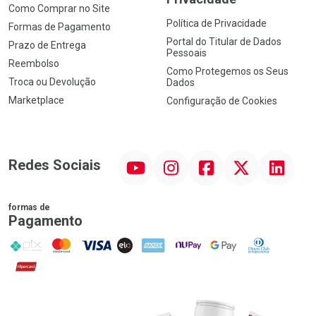
Como Comprar no Site
Política de Privacidade
Formas de Pagamento
Portal do Titular de Dados
Prazo de Entrega
Pessoais
Reembolso
Como Protegemos os Seus
Troca ou Devolução
Dados
Marketplace
Configuração de Cookies
YouTube
Instagram
Facebook
Twitter
Linkedin
Redes Sociais
formas de
Pagamento
PIX
MasterCard
VISA
ELO
AMEX
NuPay
Google Pay
Diners Club
Hipercard
Promoção em Destaque