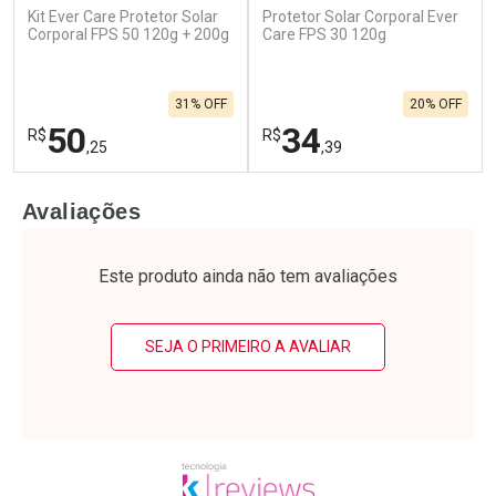
Kit Ever Care Protetor Solar
Protetor Solar Corporal Ever
Corporal FPS 50 120g + 200g
Care FPS 30 120g
31% OFF
20% OFF
50
34
R$
R$
,25
,39
FECHAR
F
FECHAR
F
Avaliações
Laboratório
Laboratório
Por Menos
Por Menos
Este produto ainda não tem avaliações
SEJA O PRIMEIRO A AVALIAR