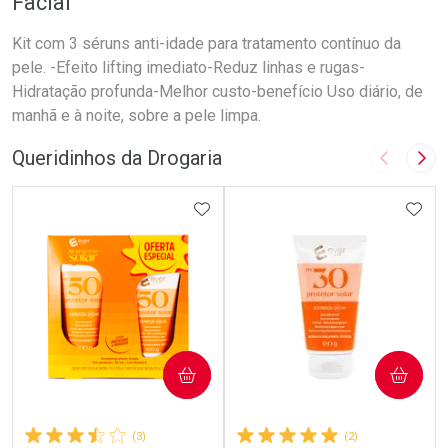
Facial
Kit com 3 séruns anti-idade para tratamento contínuo da
pele. -Efeito lifting imediato-Reduz linhas e rugas-
Hidratação profunda-Melhor custo-benefício Uso diário, de
manhã e à noite, sobre a pele limpa.
Queridinhos da Drogaria
Imagem A
Pró
ADICIONAR AOS FAVORITOS
ADIC
COMPRAR
COMPRAR
(3)
(2)