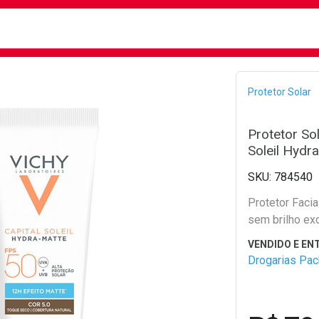
busca
isa?
Bread
Protetor Solar
Protetor Sol
Soleil Hydr
784540
Protetor Faci
sem brilho ex
Drogarias Pa