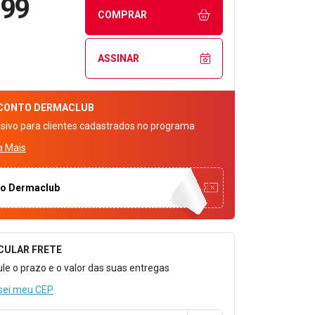
,99
COMPRAR
ASSINAR
CONTO
DERMACLUB
usivo para clientes cadastrados no programa
a Mais
to Dermaclub
CULAR FRETE
o para Calcular o Frete
ule o prazo e o valor das suas entregas
sei meu CEP