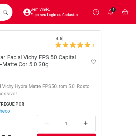
Acesse sua Conta
Precisa de 
Notific
Aces
Bem Vindo,
4
Você po
notifica
Vo
it
BUSCAR
Ver Recursos 
Faça seu Login ou Cadastro
crumb
4.8
Atendimento ao 
6
Central de Ajud
ar Facial Vichy FPS 50 Capital
ADICIONAR AOS 
a-Matte Cor 5.0 30g
Televendas
4020-4404
al Vichy Hydra Matte FPS50, tom 5.0. Rosto
cessivo!
checo
REMOVER UMA UNIDADE
AUMENTAR UMA UNIDA