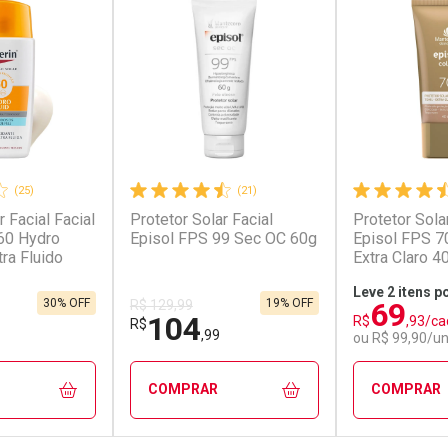
(25)
(21)
r Facial Facial
Protetor Solar Facial
Protetor Sola
60 Hydro
Episol FPS 99 Sec OC 60g
Episol FPS 7
tra Fluido
Extra Claro 4
Leve 2 itens p
69
30% OFF
19% OFF
R$ 129,99
104
R$
,93/ca
R$
,99
ou R$ 99,90/u
COMPRAR
COMPRAR