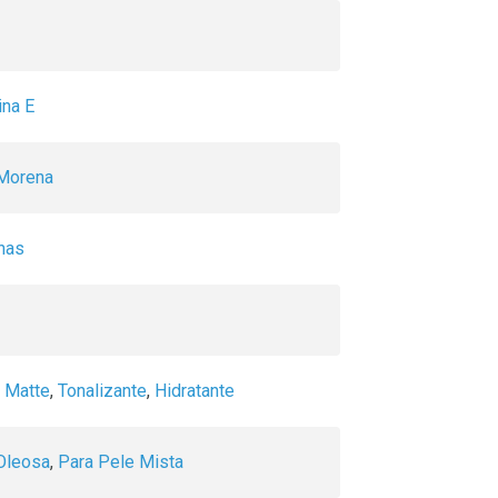
na E
 Morena
has
 Matte
,
Tonalizante
,
Hidratante
Oleosa
,
Para Pele Mista