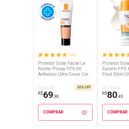
(207)
Protetor Solar Facial La
Protetor Sola
Roche-Posay FPS 60
Eucerin FPS 
Anthelios Ultra Cover Cor
Fluid 50ml Ul
3.0 30g
30% OFF
R$ 99,90
R$ 114,99
69
80
R$
R$
,90
,43
COMPRAR
COMPRAR