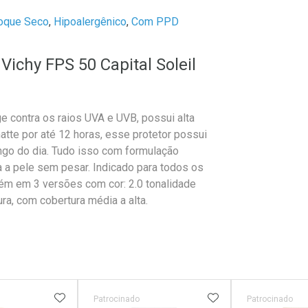
oque Seco
,
Hipoalergênico
,
Com PPD
 Vichy FPS 50 Capital Soleil
ge contra os raios UVA e UVB, possui alta
te por até 12 horas, esse protetor possui
longo do dia. Tudo isso com formulação
a a pele sem pesar. Indicado para todos os
bém em 3 versões com cor: 2.0 tonalidade
ura, com cobertura média a alta.
FAVORITOS
ADICIONAR AOS FAVORITOS
ADICIONAR AOS 
Patrocinado
Patrocinado