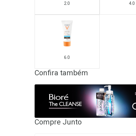
2.0
4.0
6.0
Confira também
Compre Junto