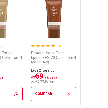
(11)
(43)
r Facial
Protetor Solar Facial
Protetor Solar
0 Color Tom 1
Episol FPS 70 Color Tom 4
FPS 70 Capita
0g
Médio 40g
Purify Antiol
or
Leve 2 itens por
69
119
da
R$
,93/cada
R$
,99
n
ou R$ 99,90/un
COMPRAR
COMPRAR