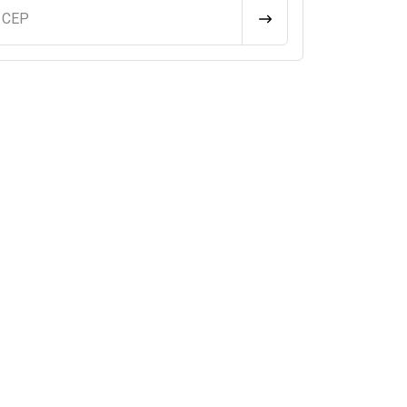
u CEP
CALCULAR FRETE