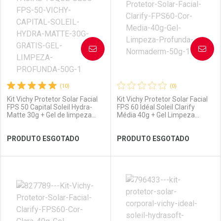
Laboratório
Por Menos
Laboratório
Por Menos
AVISE-ME
AVISE-ME
(10)
(0)
Kit Vichy Protetor Solar Facial
Kit Vichy Protetor Solar Facial
FPS 50 Capital Soleil Hydra-
FPS 60 Idéal Soleil Clarify
Matte 30g + Gel de limpeza
Média 40g + Gel Limpeza
Normaderm 50g
Normaderm 50g
Ver Desconto Convênio
Ver Desconto Convênio
PRODUTO ESGOTADO
PRODUTO ESGOTADO
FECHAR
FECHAR
FEC
FEC
Laboratório
Por Menos
Laboratório
Por Menos