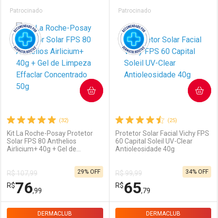
Prateleira
Patrocinado
Patrocinado
COMPRAR
COMPRAR
(32)
(25)
Kit La Roche-Posay Protetor
Protetor Solar Facial Vichy FPS
Solar FPS 80 Anthelios
60 Capital Soleil UV-Clear
Airlicium+ 40g + Gel de
Antioleosidade 40g
Limpeza Effaclar Concentrado
50g
29% OFF
34% OFF
R$ 107,99
R$ 99,99
76
65
R$
R$
,99
,79
DERMACLUB
FECHAR
FECHAR
BLACK FRIDAY LOREAL
DERMACLUB
F
F