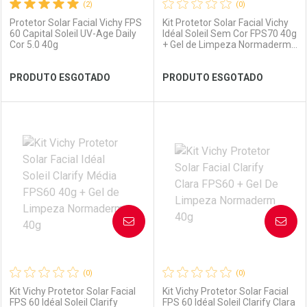
(2)
(0)
Protetor Solar Facial Vichy FPS
Kit Protetor Solar Facial Vichy
60 Capital Soleil UV-Age Daily
Idéal Soleil Sem Cor FPS70 40g
Cor 5.0 40g
+ Gel de Limpeza Normaderm
40g
Ver Desconto Convênio
Ver Desconto Convênio
PRODUTO ESGOTADO
PRODUTO ESGOTADO
FECHAR
FECHAR
FEC
FEC
Laboratório
Por Menos
Laboratório
Por Menos
AVISE-ME
AVISE-ME
(0)
(0)
Kit Vichy Protetor Solar Facial
Kit Vichy Protetor Solar Facial
FPS 60 Idéal Soleil Clarify
FPS 60 Idéal Soleil Clarify Clara