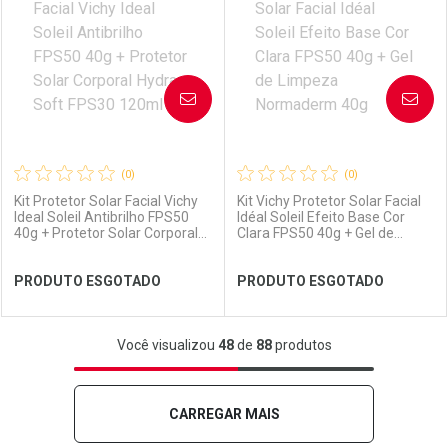
Laboratório
Por Menos
Laboratório
Por Menos
AVISE-ME
AVISE-ME
(0)
(0)
Kit Protetor Solar Facial Vichy
Kit Vichy Protetor Solar Facial
Ideal Soleil Antibrilho FPS50
Idéal Soleil Efeito Base Cor
40g + Protetor Solar Corporal
Clara FPS50 40g + Gel de
Hydra Soft FPS30 120ml
Limpeza Normaderm 40g
Ver Desconto Convênio
Ver Desconto Convênio
PRODUTO ESGOTADO
PRODUTO ESGOTADO
FECHAR
FECHAR
FEC
FEC
Você visualizou
48
de
88
produtos
Laboratório
Por Menos
Laboratório
Por Menos
CARREGAR MAIS