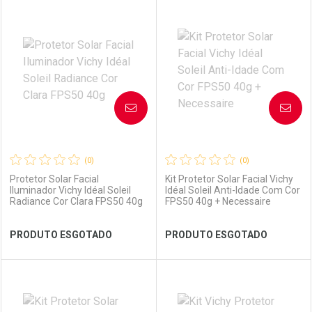
FECHAR
FECHAR
FEC
FEC
Laboratório
Por Menos
Laboratório
Por Menos
AVISE-ME
AVISE-ME
(0)
(0)
Protetor Solar Facial
Kit Protetor Solar Facial Vichy
Iluminador Vichy Idéal Soleil
Idéal Soleil Anti-Idade Com Cor
Radiance Cor Clara FPS50 40g
FPS50 40g + Necessaire
Ver Desconto Convênio
Ver Desconto Convênio
PRODUTO ESGOTADO
PRODUTO ESGOTADO
FECHAR
FECHAR
FEC
FEC