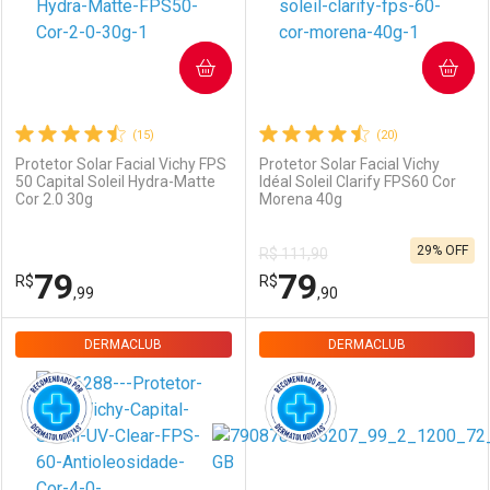
COMPRAR
COMPRAR
(15)
(20)
Protetor Solar Facial Vichy FPS
Protetor Solar Facial Vichy
50 Capital Soleil Hydra-Matte
Idéal Soleil Clarify FPS60 Cor
Ativar Desconto
Ativar Desconto
Cor 2.0 30g
Morena 40g
29% OFF
R$ 111,90
Comprar sem Desconto
Comprar sem Desconto
Comprar sem Desconto
Comprar sem Desconto
79
79
R$
R$
Por R$ 119,99/cada
Por R$ 79,90/cada
Por R$ 119,99/cada
Por R$ 79,90/cada
,99
,90
DERMACLUB
FECHAR
FECHAR
DERMACLUB
F
F
Dermaclub
Por Menos
Dermaclub
Por Menos