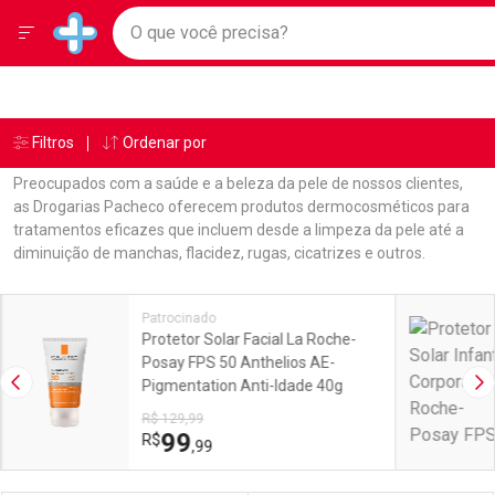
Drogarias Pacheco
Menu
Ir direto para a home
O que você precisa?
Baixe nosso APP e aproveite Ofertas Exclusivas!
Navegue pela página
Ir direto para o conteúdo
Faça a sua busca
Ir direto para a busca
Ir direto para a conta
Ir direto para a ajuda
Âncoras
Breadcrumb
Filtros
Ordenar por
Drogarias Pacheco
Dermocosméticos
Protetor Solar
Vichy
Ir direto para a notificações
Ir direto para o carrinho
Preocupados com a saúde e a beleza da pele de nossos clientes,
Ir direto para o menu
as Drogarias Pacheco oferecem produtos dermocosméticos para
tratamentos eficazes que incluem desde a limpeza da pele até a
diminuição de manchas, flacidez, rugas, cicatrizes e outros.
Linkagens Internas em Destaque
Promoções em Destaque
Patrocinado
Protetor Solar Facial La Roche-
Posay FPS 50 Anthelios AE-
Pigmentation Anti-Idade 40g
Imagem Anterior
Pr
R$ 129,99
99
R$
,99