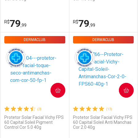
Comprar sem Desconto
Comprar sem Desconto
Comprar sem Desconto
Comprar sem Desconto
79
79
R$
R$
Por R$ 102,90/cada
Por R$ 99,90/cada
Por R$ 102,90/cada
Por R$ 99,90/cada
,99
,99
DERMACLUB
FECHAR
FECHAR
DERMACLUB
F
F
Dermaclub
Por Menos
Dermaclub
Por Menos
COMPRAR
COMPRAR
(3)
(13)
Protetor Solar Facial Vichy FPS
Protetor Solar Facial Vichy FPS
60 Capital Soleil Pigment
60 Capital Soleil Anti Manchas
Ativar Desconto
Ativar Desconto
Control Cor 5.0 40g
Cor 2.0 40g