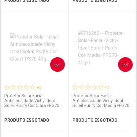
PRODUTO ESGOTADO
PRODUTO ESGOTADO
FECHAR
FECHAR
FEC
FEC
Laboratório
Por Menos
Laboratório
Por Menos
AVISE-ME
AVISE-ME
(0)
(0)
Protetor Solar Facial
Protetor Solar Facial
Antioleosidade Vichy Idéal
Antioleosidade Vichy Idéal
Soleil Purify Cor Clara FPS70
Soleil Purify Cor Média FPS70
40g
40g
Ver Desconto Convênio
Ver Desconto Convênio
PRODUTO ESGOTADO
PRODUTO ESGOTADO