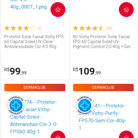
COMPRAR
COMPRAR
(5)
(29)
Protetor Solar Facial Vichy FPS
Kit Vichy Protetor Solar Facial
60 Capital Soleil UV-Clear
FPS 60 Capital Soleil UV-
Ativar Desconto
Ativar Desconto
Antioleosidade Cor 4.0 40g
Pigment Control 2.0 40g + Gel
de Limpeza Normaderm 50g
Comprar sem Desconto
Comprar sem Desconto
Comprar sem Desconto
Comprar sem Desconto
99
109
R$
R$
Por R$ 79,99/cada
Por R$ 79,90/cada
Por R$ 79,99/cada
Por R$ 79,90/cada
,99
,99
DERMACLUB
FECHAR
FECHAR
DERMACLUB
F
F
Dermaclub
Por Menos
Dermaclub
Por Menos
COMPRAR
COMPRAR