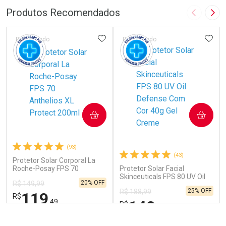
Produtos Recomendados
Imagem A
Pró
ADICIONAR AOS FAVORITOS
ADIC
Patrocinado
Patrocinado
Ver Desconto Convênio
Ver Desconto Convênio
COMPRAR
COMPRAR
(93)
(43)
Protetor Solar Corporal La
Roche-Posay FPS 70
Protetor Solar Facial
Anthelios XL Protect 200ml
Skinceuticals FPS 80 UV Oil
20% OFF
R$ 149,99
Defense Com Cor 40g Gel
25% OFF
R$ 188,99
Creme
119
R$
140
,49
R$
,99
FECHAR
FECHAR
FEC
FEC