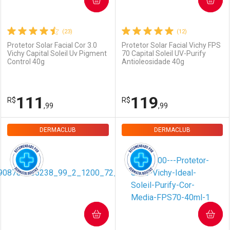
(23)
(12)
Protetor Solar Facial Cor 3.0
Protetor Solar Facial Vichy FPS
Vichy Capital Soleil Uv Pigment
70 Capital Soleil UV-Purify
Ativar Desconto
Ativar Desconto
Control 40g
Antioleosidade 40g
Comprar sem Desconto
Comprar sem Desconto
Comprar sem Desconto
Comprar sem Desconto
111
119
R$
R$
Por R$ 99,99/cada
Por R$ 109,99/cada
Por R$ 99,99/cada
Por R$ 109,99/cada
,99
,99
DERMACLUB
FECHAR
FECHAR
DERMACLUB
F
F
Dermaclub
Por Menos
Dermaclub
Por Menos
COMPRAR
COMPRAR