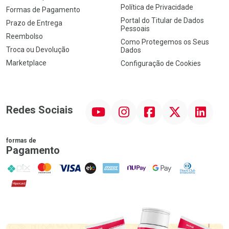
Política de Privacidade
Formas de Pagamento
Portal do Titular de Dados
Prazo de Entrega
Pessoais
Reembolso
Como Protegemos os Seus
Troca ou Devolução
Dados
Marketplace
Configuração de Cookies
YouTube
Instagram
Facebook
Twitter
Linkedin
Redes Sociais
formas de
Pagamento
PIX
MasterCard
VISA
ELO
AMEX
NuPay
Google Pay
Diners Club
Hipercard
Promoção em Destaque