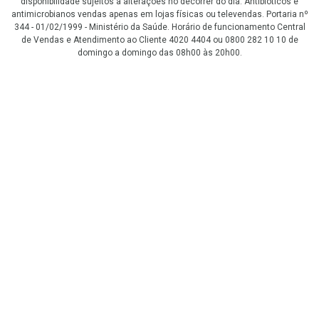
disponibilidade sujeitos a alterações no decorrer do dia. Antibióticos e
antimicrobianos vendas apenas em lojas físicas ou televendas. Portaria nº
344 - 01/02/1999 - Ministério da Saúde. Horário de funcionamento Central
de Vendas e Atendimento ao Cliente 4020 4404 ou 0800 282 10 10 de
domingo a domingo das 08h00 às 20h00.
LGPD Aceite os Cookies