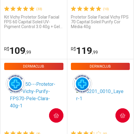
(33)
(10)
Kit Vichy Protetor Solar Facial
Protetor Solar Facial Vichy FPS
FPS 60 Capital Soleil UV-
70 Capital Soleil Purify Cor
Ativar Desconto
Ativar Desconto
Pigment Control 3.0 40g + Gel
Média 40g
de Limpeza Normaderm 50g
Comprar sem Desconto
Comprar sem Desconto
Comprar sem Desconto
Comprar sem Desconto
109
119
R$
R$
Por R$ 111,99/cada
Por R$ 119,99/cada
Por R$ 111,99/cada
Por R$ 119,99/cada
,99
,99
DERMACLUB
FECHAR
FECHAR
DERMACLUB
F
F
Dermaclub
Por Menos
Dermaclub
Por Menos
COMPRAR
COMPRAR
(8)
(6)