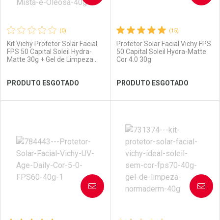
(0)
(15)
Kit Vichy Protetor Solar Facial
Protetor Solar Facial Vichy FPS
FPS 50 Capital Soleil Hydra-
50 Capital Soleil Hydra-Matte
Matte 30g + Gel de Limpeza
Cor 4.0 30g
Normaderm 40g
Ver Desconto Convênio
Ver Desconto Convênio
PRODUTO ESGOTADO
PRODUTO ESGOTADO
FECHAR
FECHAR
FEC
FEC
Laboratório
Por Menos
Laboratório
Por Menos
AVISE-ME
AVISE-ME