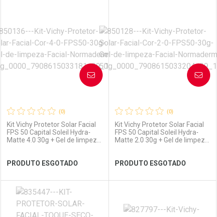
FECHAR
FECHAR
F
F
Laboratório
Por Menos
Dermaclub
Por Menos
AVISE-ME
AVISE-ME
(0)
(0)
Kit Vichy Protetor Solar Facial
Kit Vichy Protetor Solar Facial
FPS 50 Capital Soleil Hydra-
FPS 50 Capital Soleil Hydra-
Ativar Desconto
Matte 4.0 30g + Gel de limpeza
Matte 2.0 30g + Gel de limpeza
Ativar Desconto
Normaderm 50g
Normaderm 50g
PRODUTO ESGOTADO
PRODUTO ESGOTADO
Comprar sem Desconto
Comprar sem Desconto
Comprar sem Desconto
Comprar sem Desconto
Por R$ 144,90/cada
Por R$ 144,99/cada
Por R$ 144,99/cada
Por R$ 144,90/cada
FECHAR
FECHAR
FEC
FEC