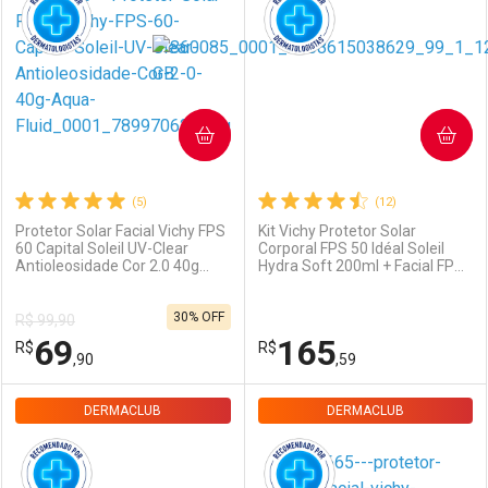
Dermaclub
Por Menos
Dermaclub
Por Menos
COMPRAR
COMPRAR
(5)
(12)
Protetor Solar Facial Vichy FPS
Kit Vichy Protetor Solar
60 Capital Soleil UV-Clear
Corporal FPS 50 Idéal Soleil
Ativar Desconto
Ativar Desconto
Antioleosidade Cor 2.0 40g
Hydra Soft 200ml + Facial FPS
Aqua-fluido
50 Capital Soleil Hydra-Matte
30g
30% OFF
R$ 99,90
Comprar sem Desconto
Comprar sem Desconto
Comprar sem Desconto
Comprar sem Desconto
69
165
R$
R$
Por R$ 65,79/cada
Por R$ 54,95/cada
Por R$ 65,79/cada
Por R$ 54,95/cada
,90
,59
DERMACLUB
FECHAR
FECHAR
DERMACLUB
F
F
Dermaclub
Por Menos
Dermaclub
Por Menos