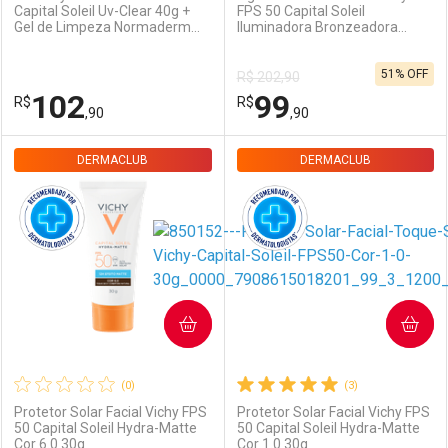
Capital Soleil Uv-Clear 40g +
FPS 50 Capital Soleil
Ativar Desconto
Ativar Desconto
Gel de Limpeza Normaderm
Iluminadora Bronzeadora
50g
200ml Spray
51% OFF
R$ 202,90
Comprar sem Desconto
Comprar sem Desconto
Comprar sem Desconto
Comprar sem Desconto
102
99
R$
R$
Por R$ 119,99/cada
Por R$ 79,90/cada
Por R$ 119,99/cada
Por R$ 79,90/cada
,90
,90
DERMACLUB
FECHAR
FECHAR
DERMACLUB
F
F
Dermaclub
Por Menos
Dermaclub
Por Menos
COMPRAR
COMPRAR
(0)
(3)
Protetor Solar Facial Vichy FPS
Protetor Solar Facial Vichy FPS
50 Capital Soleil Hydra-Matte
50 Capital Soleil Hydra-Matte
Ativar Desconto
Ativar Desconto
Cor 6.0 30g
Cor 1.0 30g