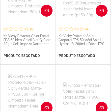
AVISE-ME
AVISE-ME
(0)
(0)
Kit Vichy Protetor Solar Facial
Kit Vichy Protetor Solar
FPS 60 Idéal Soleil Clarify Clara
Corporal FPS 50 Idéal Soleil
40g + Gel Limpeza Normaderm
Hydrasoft 200ml + Facial FPS
50g
50 Capital Soleil Hydra-Matte
30g
Ver Desconto Convênio
Ver Desconto Convênio
PRODUTO ESGOTADO
PRODUTO ESGOTADO
FECHAR
FECHAR
FEC
FEC
Laboratório
Por Menos
Laboratório
Por Menos
AVISE-ME
AVISE-ME