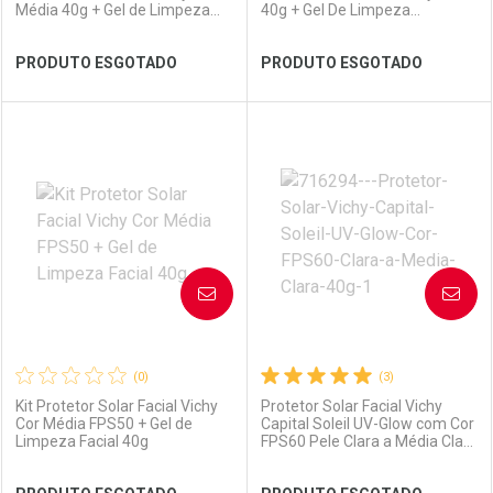
Média 40g + Gel de Limpeza
40g + Gel De Limpeza
Normaderm 40g
Normaderm 40g
Ver Desconto Convênio
Ver Desconto Convênio
PRODUTO ESGOTADO
PRODUTO ESGOTADO
FECHAR
FECHAR
FEC
FEC
Laboratório
Por Menos
Laboratório
Por Menos
AVISE-ME
AVISE-ME
(0)
(3)
Kit Protetor Solar Facial Vichy
Protetor Solar Facial Vichy
Cor Média FPS50 + Gel de
Capital Soleil UV-Glow com Cor
Limpeza Facial 40g
FPS60 Pele Clara a Média Clara
40g
Ver Desconto Convênio
Ver Desconto Convênio