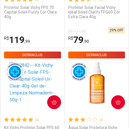
Protetor Solar Vichy FPS 70
Protetor Solar Facial Vichy
Capital Soleil Purify Cor Clara
Idéal Soleil Clarify FPS60 Cor
Ativar Desconto
Ativar Desconto
40g
Extra Clara 40g
29% OFF
R$ 111,90
Comprar sem Desconto
Comprar sem Desconto
Comprar sem Desconto
Comprar sem Desconto
119
79
R$
R$
Por R$ 109,99/cada
Por R$ 119,99/cada
Por R$ 109,99/cada
Por R$ 119,99/cada
,99
,90
DERMACLUB
FECHAR
FECHAR
DERMACLUB
F
F
Dermaclub
Por Menos
Dermaclub
Por Menos
COMPRAR
COMPRAR
(2)
(2)
Kit Vichy Protetor Solar FPS 60
Água Solar Protetora Vichy