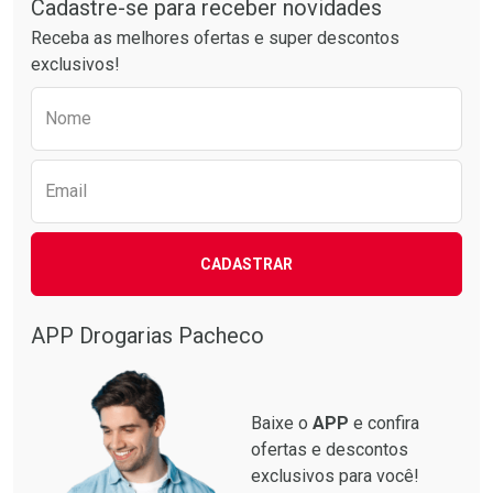
Cadastre-se para receber novidades
Receba as melhores ofertas e super descontos
exclusivos!
Preencha o formulário abaixo para receber 
Ativar Desconto
Ativar Desconto
Nome
Comprar sem Desconto
Comprar sem Desconto
Comprar sem Desconto
Comprar sem Desconto
Por R$ 28,21/cada
Por R$ 36,25/cada
Por R$ 28,21/cada
Por R$ 36,25/cada
Email
CADASTRAR
APP Drogarias Pacheco
Baixe o
APP
e confira
ofertas e descontos
exclusivos para você!