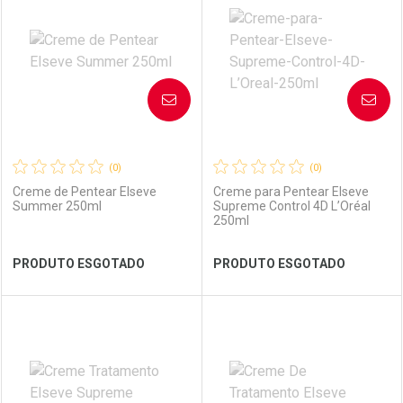
Laboratório
Por Menos
Laboratório
Por Menos
AVISE-ME
AVISE-ME
(0)
(0)
Creme de Pentear Elseve
Creme para Pentear Elseve
Summer 250ml
Supreme Control 4D L’Oréal
250ml
Ver Desconto Convênio
Ver Desconto Convênio
PRODUTO ESGOTADO
PRODUTO ESGOTADO
FECHAR
FECHAR
FEC
FEC
Laboratório
Por Menos
Laboratório
Por Menos