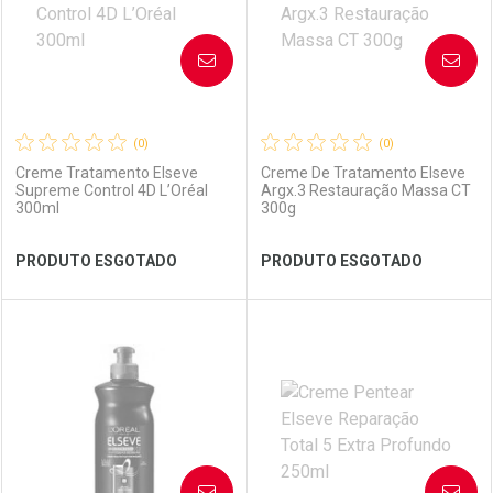
AVISE-ME
AVISE-ME
(0)
(0)
Creme Tratamento Elseve
Creme De Tratamento Elseve
Supreme Control 4D L’Oréal
Argx.3 Restauração Massa CT
300ml
300g
Ver Desconto Convênio
Ver Desconto Convênio
PRODUTO ESGOTADO
PRODUTO ESGOTADO
FECHAR
FECHAR
FEC
FEC
Laboratório
Por Menos
Laboratório
Por Menos
AVISE-ME
AVISE-ME