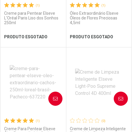
(1)
(1)
Creme para Pentear Elseve
Óleo Extraordinário Elseve
L'Oréal Paris Liso dos Sonhos
Óleos de Flores Preciosas
250ml
4,5ml
Ver Desconto Convênio
Ver Desconto Convênio
PRODUTO ESGOTADO
PRODUTO ESGOTADO
FECHAR
FECHAR
FEC
FEC
Laboratório
Por Menos
Laboratório
Por Menos
AVISE-ME
AVISE-ME
(1)
(0)
Creme Para Pentear Elseve
Creme de Limpeza Inteligente