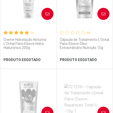
AVISE-ME
AVISE-ME
(1)
(0)
Creme Hidratação Noturna
Cápsula de Tratamento L'Oréal
L'Oréal Paris Elseve Hidra
Paris Elseve Óleo
Hialurônico 200g
Extraordinário Nutrição 15g
Ativar Desconto
Ativar Desconto
PRODUTO ESGOTADO
PRODUTO ESGOTADO
Comprar sem Desconto
Comprar sem Desconto
Comprar sem Desconto
Comprar sem Desconto
Por R$ 41,59/cada
Por R$ 49,57/cada
Por R$ 41,59/cada
Por R$ 49,57/cada
FECHAR
FECHAR
FEC
FEC
Laboratório
Por Menos
Laboratório
Por Menos
AVISE-ME
AVISE-ME