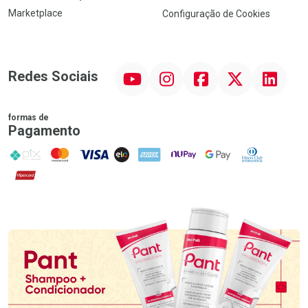
Marketplace
Configuração de Cookies
YouTube
Instagram
Facebook
Twitter
Linkedin
Redes Sociais
formas de
Pagamento
PIX
MasterCard
VISA
ELO
AMEX
NuPay
Google Pay
Diners Club
Hipercard
Promoção em Destaque