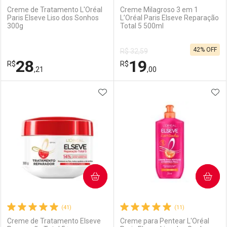
Creme de Tratamento L'Oréal
Creme Milagroso 3 em 1
Paris Elseve Liso dos Sonhos
L’Oréal Paris Elseve Reparação
300g
Total 5 500ml
Ativar Desconto
Ativar Desconto
42% OFF
R$ 32,59
Comprar sem Desconto
Comprar sem Desconto
28
19
R$
Comprar sem Desconto
R$
Comprar sem Desconto
Por R$ 41,99/cada
Por R$ 53,99/cada
,21
,00
Por R$ 41,99/cada
Por R$ 53,99/cada
ADICIONAR AOS FAVORITOS
ADI
FECHAR
FECHAR
F
F
Laboratório
Por Menos
Laboratório
Por Menos
COMPRAR
COMPRAR
(41)
(11)
Creme de Tratamento Elseve
Creme para Pentear L'Oréal