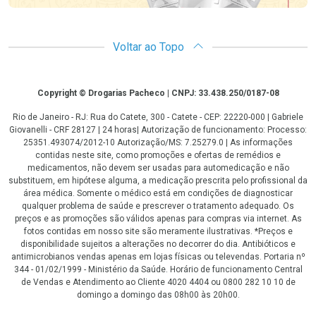
Voltar ao Topo
Copyright
Copyright © Drogarias Pacheco | CNPJ: 33.438.250/0187-08
Rio de Janeiro - RJ: Rua do Catete, 300 - Catete - CEP: 22220-000 | Gabriele
Giovanelli - CRF 28127 | 24 horas| Autorização de funcionamento: Processo:
25351.493074/2012-10 Autorização/MS: 7.25279.0 | As informações
contidas neste site, como promoções e ofertas de remédios e
medicamentos, não devem ser usadas para automedicação e não
substituem, em hipótese alguma, a medicação prescrita pelo profissional da
área médica. Somente o médico está em condições de diagnosticar
qualquer problema de saúde e prescrever o tratamento adequado. Os
preços e as promoções são válidos apenas para compras via internet. As
fotos contidas em nosso site são meramente ilustrativas. *Preços e
disponibilidade sujeitos a alterações no decorrer do dia. Antibióticos e
antimicrobianos vendas apenas em lojas físicas ou televendas. Portaria nº
344 - 01/02/1999 - Ministério da Saúde. Horário de funcionamento Central
de Vendas e Atendimento ao Cliente 4020 4404 ou 0800 282 10 10 de
domingo a domingo das 08h00 às 20h00.