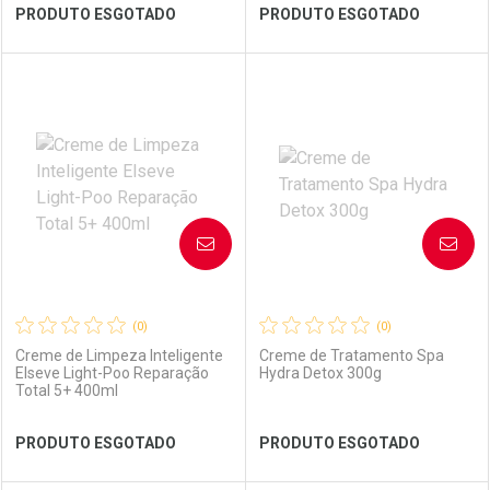
Ver Desconto Convênio
Ver Desconto Convênio
PRODUTO ESGOTADO
PRODUTO ESGOTADO
FECHAR
FECHAR
FEC
FEC
Laboratório
Por Menos
Laboratório
Por Menos
AVISE-ME
AVISE-ME
(0)
(0)
Creme de Limpeza Inteligente
Creme de Tratamento Spa
Elseve Light-Poo Reparação
Hydra Detox 300g
Total 5+ 400ml
Ver Desconto Convênio
Ver Desconto Convênio
PRODUTO ESGOTADO
PRODUTO ESGOTADO