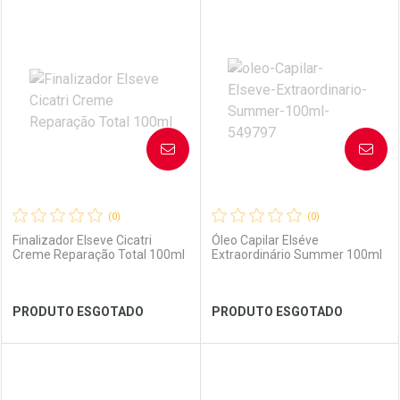
FECHAR
FECHAR
FEC
FEC
Laboratório
Por Menos
Laboratório
Por Menos
AVISE-ME
AVISE-ME
(0)
(0)
Finalizador Elseve Cicatri
Óleo Capilar Elséve
Creme Reparação Total 100ml
Extraordinário Summer 100ml
Ver Desconto Convênio
Ver Desconto Convênio
PRODUTO ESGOTADO
PRODUTO ESGOTADO
FECHAR
FECHAR
FEC
FEC