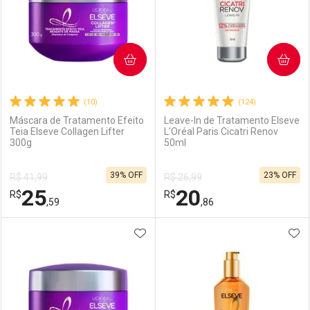
COMPRAR
COMPRAR
(10)
(124)
Máscara de Tratamento Efeito
Leave-In de Tratamento Elseve
Teia Elseve Collagen Lifter
L'Oréal Paris Cicatri Renov
300g
50ml
39% OFF
23% OFF
R$ 41,99
R$ 26,99
25
20
R$
R$
,59
,86
ADICIONAR AOS FAVORITOS
ADI
FECHAR
FECHAR
F
F
Laboratório
Por Menos
Laboratório
Por Menos