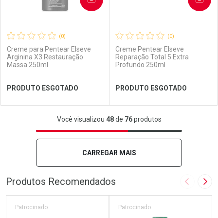
(0)
(0)
Creme para Pentear Elseve
Creme Pentear Elseve
Arginina X3 Restauração
Reparação Total 5 Extra
Massa 250ml
Profundo 250ml
Ver Desconto Convênio
Ver Desconto Convênio
PRODUTO ESGOTADO
PRODUTO ESGOTADO
FECHAR
FECHAR
FEC
FEC
Você visualizou
48
de
76
produtos
Laboratório
Por Menos
Laboratório
Por Menos
CARREGAR MAIS
Produtos Recomendados
Imagem A
Pró
Patrocinado
Patrocinado