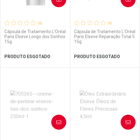
(0)
(0)
Cápsula de Tratamento L'Oréal
Cápsula de Tratamento L'Oréal
Paris Elseve Longo dos Sonhos
Paris Elseve Reparação Total 5
15g
15g
Ver Desconto Convênio
Ver Desconto Convênio
PRODUTO ESGOTADO
PRODUTO ESGOTADO
FECHAR
FECHAR
FEC
FEC
Laboratório
Por Menos
Laboratório
Por Menos
AVISE-ME
AVISE-ME