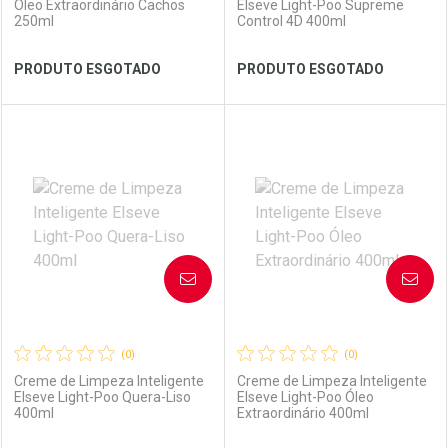
Óleo Extraordinário Cachos
Elseve Light-Poo Supreme
250ml
Control 4D 400ml
Ver Desconto Convênio
Ver Desconto Convênio
PRODUTO ESGOTADO
PRODUTO ESGOTADO
FECHAR
FECHAR
FEC
FEC
Laboratório
Por Menos
Laboratório
Por Menos
AVISE-ME
AVISE-ME
(0)
(0)
Creme de Limpeza Inteligente
Creme de Limpeza Inteligente
Elseve Light-Poo Quera-Liso
Elseve Light-Poo Óleo
400ml
Extraordinário 400ml