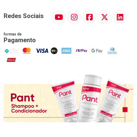
YouTube
Instagram
Facebook
Twitter
Linkedin
Redes Sociais
formas de
Pagamento
PIX
MasterCard
VISA
ELO
AMEX
NuPay
Google Pay
Diners Club
Hipercard
Promoção em Destaque