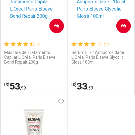
COMPRAR
COMPRAR
(5)
(10)
Máscara de Tratamento
Sérum Elixir Antiporosidade
Capilar L’Oréal Paris Elseve
L'Oréal Paris Elseve Glycolic
Bond Repair 200g
Gloss 100ml
53
33
R$
R$
,99
,59
ADICIONAR AOS FAVORITOS
FECHAR
FECHAR
F
F
Laboratório
Por Menos
Laboratório
Por Menos