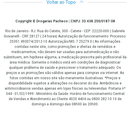
Voltar ao Topo
Copyright
Copyright © Drogarias Pacheco | CNPJ: 33.438.250/0187-08
Rio de Janeiro - RJ: Rua do Catete, 300 - Catete - CEP: 22220-000 | Gabriele
Giovanelli - CRF 28127 | 24 horas| Autorização de funcionamento: Processo:
25351.493074/2012-10 Autorização/MS: 7.25279.0 | As informações
contidas neste site, como promoções e ofertas de remédios e
medicamentos, não devem ser usadas para automedicação e não
substituem, em hipótese alguma, a medicação prescrita pelo profissional da
área médica. Somente o médico está em condições de diagnosticar
qualquer problema de saúde e prescrever o tratamento adequado. Os
preços e as promoções são válidos apenas para compras via internet. As
fotos contidas em nosso site são meramente ilustrativas. *Preços e
disponibilidade sujeitos a alterações no decorrer do dia. Antibióticos e
antimicrobianos vendas apenas em lojas físicas ou televendas. Portaria nº
344 - 01/02/1999 - Ministério da Saúde. Horário de funcionamento Central
de Vendas e Atendimento ao Cliente 4020 4404 ou 0800 282 10 10 de
domingo a domingo das 08h00 às 20h00.
LGPD Aceite os Cookies