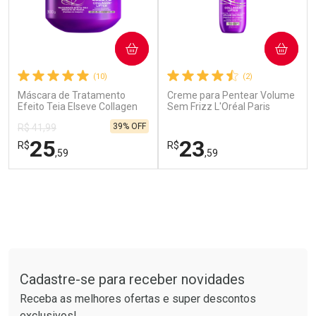
COMPRAR
COMPRAR
(10)
(2)
Máscara de Tratamento
Creme para Pentear Volume
Efeito Teia Elseve Collagen
Sem Frizz L'Oréal Paris
Ativar Desconto
Lifter 300g
Elseve Colágeno Lifter 250ml
39% OFF
R$ 41,99
25
23
Comprar sem Desconto
R$
R$
,59
,59
Comprar sem Desconto
Por R$ 20,86/cada
Por R$ 20,86/cada
FECHAR
FECHAR
FEC
FEC
Laboratório
Laboratório
Por Menos
Por Menos
Tudo sobre a Drogarias Pacheco
Cadastre-se para receber novidades
Receba as melhores ofertas e super descontos
exclusivos!