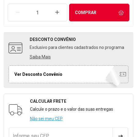
REMOVER UMA UNIDADE
AUMENTAR UMA UNIDADE
COMPRAR
DESCONTO
CONVÊNIO
Exclusivo para clientes cadastrados no programa
Saiba Mais
Ver Desconto Convênio
CALCULAR FRETE
Formulário para Calcular o Frete
Calcule o prazo e o valor das suas entregas
Não sei meu CEP
Informe seu CEP
CALCULA