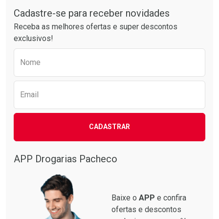
Comprar sem Desconto
Comprar sem Desconto
Por R$ 76,94/cada
Por R$ 37,25/cada
Cadastre-se para receber novidades
Receba as melhores ofertas e super descontos
exclusivos!
Preencha o formulário abaixo para receber 
Nome
Email
CADASTRAR
APP Drogarias Pacheco
Baixe o
APP
e confira
ofertas e descontos