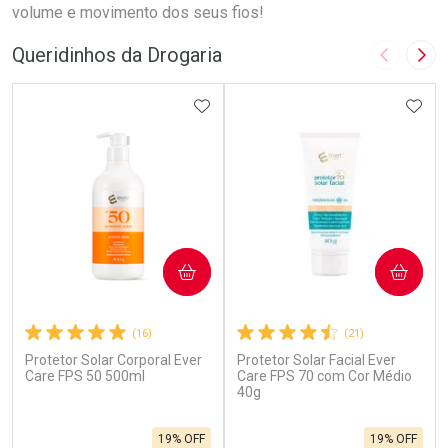
volume e movimento dos seus fios!
Queridinhos da Drogaria
Imagem A
Pró
ADICIONAR AOS FAVORITOS
ADIC
COMPRAR
COMPRAR
(16)
(21)
Protetor Solar Corporal Ever
Protetor Solar Facial Ever
Care FPS 50 500ml
Care FPS 70 com Cor Médio
40g
19% OFF
19% OFF