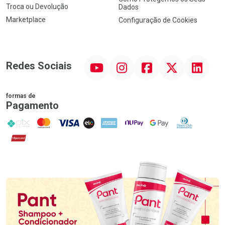
Troca ou Devolução
Dados
Marketplace
Configuração de Cookies
YouTube
Instagram
Facebook
Twitter
Linkedin
Redes Sociais
formas de
Pagamento
PIX
MasterCard
VISA
ELO
AMEX
NuPay
Google Pay
Diners Club
Hipercard
Promoção em Destaque