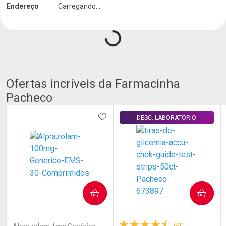
Endereço
Carregando...
Carregando produtos do seller...
Ofertas incríveis da Farmacinha
Pacheco
ADICIONAR AOS FAVORITOS
DESC. LABORATÓRIO
COMPRAR
COMPRAR
(7)
(41)