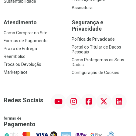
Sustentabilidade
Assinatura
Atendimento
Segurança e
Privacidade
Como Comprar no Site
Política de Privacidade
Formas de Pagamento
Portal do Titular de Dados
Prazo de Entrega
Pessoais
Reembolso
Como Protegemos os Seus
Troca ou Devolução
Dados
Marketplace
Configuração de Cookies
YouTube
Instagram
Facebook
Twitter
Linkedin
Redes Sociais
formas de
Pagamento
PIX
MasterCard
VISA
ELO
AMEX
NuPay
Google Pay
Diners Club