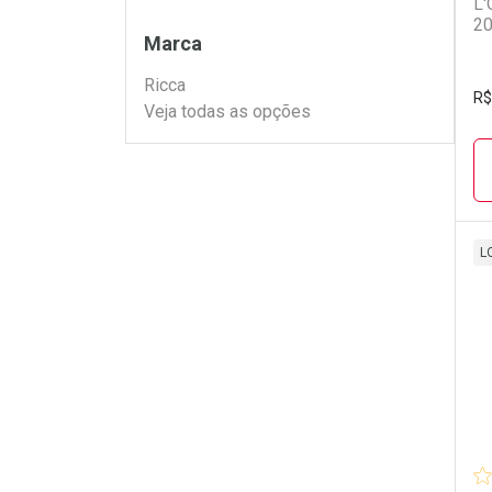
L'
2
Filtros
Marca
Ricca
R$
Veja todas as opções
L
L
P