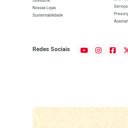
Ouvidoria
Serviço
Nossas Lojas
Prescriç
Sustentabilidade
Assinat
YouTube
Instagram
Facebook
Twit
Redes Sociais
Promoção em Destaque