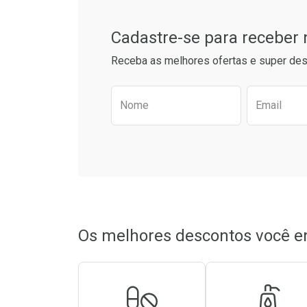
Cadastre-se para receber
Receba as melhores ofertas e super des
Preencha o formulário aba
Nome
Email
Os melhores descontos você e