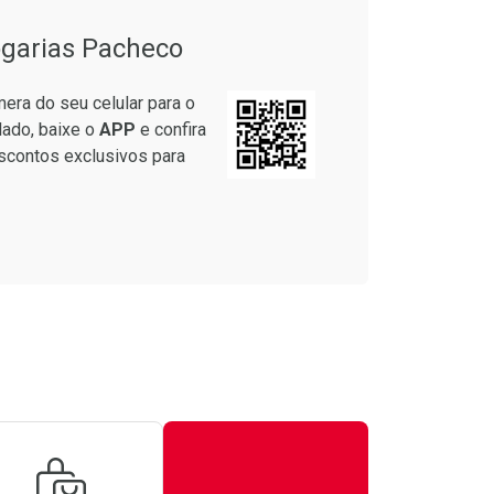
garias Pacheco
era do seu celular para o
lado, baixe o
APP
e confira
scontos exclusivos para
Ativar Desconto
Comprar sem Desconto
Comprar sem Desconto
Por R$ 40,19/cada
Por R$ 40,19/cada