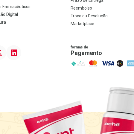
Prazo de Entrega
s Farmacêuticos
Reembolso
ão Digital
Troca ou Devolução
ura
Marketplace
formas de
ter
Linkedin
Pagamento
PIX
MasterCard
VISA
ELO
AME