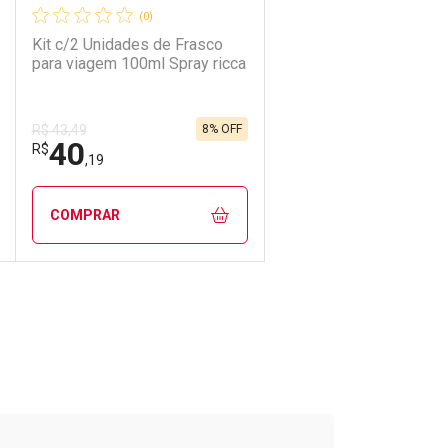
(0)
Kit c/2 Unidades de Frasco
para viagem 100ml Spray ricca
8% OFF
R$ 43,49
40
Ativar Desconto
R$
,19
Comprar sem Desconto
Comprar sem Desconto
COMPRAR
Por R$ 37,51/cada
Por R$ 37,51/cada
ECHAR
ECHAR
FECHAR
FECHAR
Laboratório
Por Menos