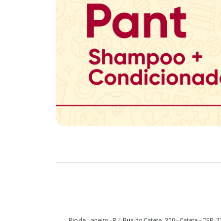
Copyright
Rio de Janeiro - RJ: Rua do Catete, 300 - Catete - CEP