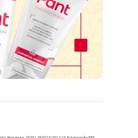
namento: Processo: 25351.493074/2012-10 Autorização/MS: