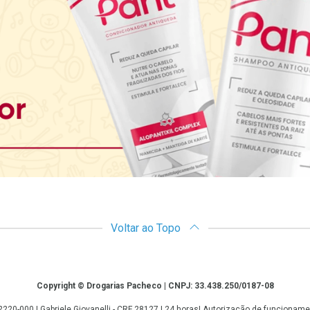
Voltar ao Topo
Copyright © Drogarias Pacheco | CNPJ: 33.438.250/0187-08
: 22220-000 | Gabriele Giovanelli - CRF 28127 | 24 horas| Autorização de funcio