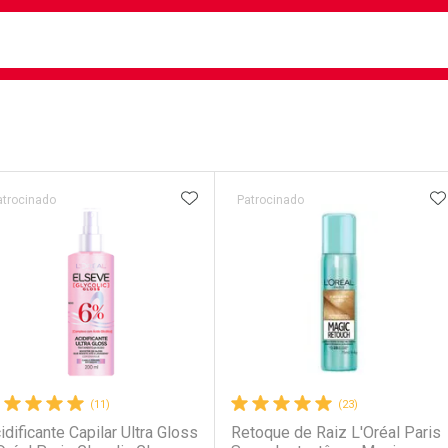
busca
isa?
e
ateleira
ADICIONAR AOS FAVORITOS
A
atrocinado
Patrocinado
(11)
(23)
idificante Capilar Ultra Gloss
Retoque de Raiz L'Oréal Paris