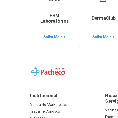
PBM
DermaClub
Laboratórios
Saiba Mais >
Saiba Mais >
Ir para a Home
Institucional
Noss
Servi
Venda No Marketplace
Vacina
Trabalhe Conosco
Exames