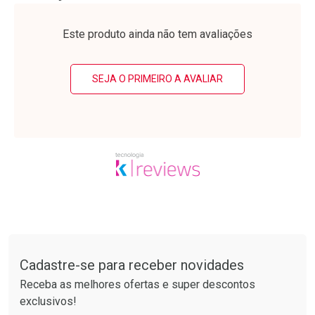
Laboratório
Laboratório
Por Menos
Por Menos
Este produto ainda não tem avaliações
SEJA O PRIMEIRO A AVALIAR
Ativar Desconto
Ativar Desconto
Comprar sem Desconto
Comprar sem Desconto
Tudo sobre a Drogarias Pacheco
Por R$ 37,25/cada
Por R$ 34,39/cada
Comprar sem Desconto
Comprar sem Desconto
Por R$ 37,25/cada
Por R$ 34,39/cada
Cadastre-se para receber novidades
Receba as melhores ofertas e super descontos
exclusivos!