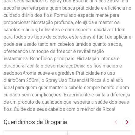
para seus cabelos! O Spray Uso Essencial Ricca 250Ml é a
escolha perfeita para quem busca praticidade e eficiência no
cuidado diário dos fios. Formulado especialmente para
proporcionar hidratação profunda, ele ajuda a manter os
cabelos macios, brilhantes e com aspecto saudável. Ideal
para todos os tipos de cabelo, este spray é fácil de aplicar e
pode ser usado tanto em cabelos úmidos quanto secos,
oferecendo um toque de frescor e revitalização
instantânea. Benefícios principais: Hidratação intensa e
duradouraFacilita o desembaraçoDeixa os fios macios e
sedososAroma suave e agradávelPraticidade no uso
diárioCom 250ml, o Spray Uso Essencial Ricca é o aliado
ideal para quem quer manter o cabelo sempre bonito e bem
cuidado sem complicações. Experimente e sinta a diferença
de um produto de qualidade que respeita a saúde dos seus
fios. Cuide dos seus cabelos com o melhor da Ricca!
Queridinhos da Drogaria
Imagem A
Pró