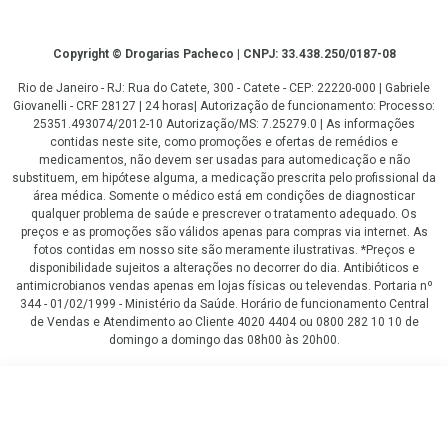
Copyright
Copyright © Drogarias Pacheco | CNPJ: 33.438.250/0187-08
Rio de Janeiro - RJ: Rua do Catete, 300 - Catete - CEP: 22220-000 | Gabriele
Giovanelli - CRF 28127 | 24 horas| Autorização de funcionamento: Processo:
25351.493074/2012-10 Autorização/MS: 7.25279.0 | As informações
contidas neste site, como promoções e ofertas de remédios e
medicamentos, não devem ser usadas para automedicação e não
substituem, em hipótese alguma, a medicação prescrita pelo profissional da
área médica. Somente o médico está em condições de diagnosticar
qualquer problema de saúde e prescrever o tratamento adequado. Os
preços e as promoções são válidos apenas para compras via internet. As
fotos contidas em nosso site são meramente ilustrativas. *Preços e
disponibilidade sujeitos a alterações no decorrer do dia. Antibióticos e
antimicrobianos vendas apenas em lojas físicas ou televendas. Portaria nº
344 - 01/02/1999 - Ministério da Saúde. Horário de funcionamento Central
de Vendas e Atendimento ao Cliente 4020 4404 ou 0800 282 10 10 de
domingo a domingo das 08h00 às 20h00.
LGPD Aceite os Cookies
R$ 121,79
COMPRAR
R$ 112,55