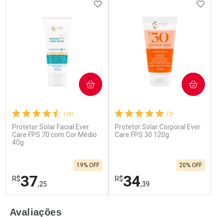
ADICIONAR AOS FAVORITOS
ADIC
COMPRAR
COMPRAR
(21)
(2)
Protetor Solar Facial Ever
Protetor Solar Corporal Ever
Care FPS 70 com Cor Médio
Care FPS 30 120g
40g
19% OFF
20% OFF
37
34
R$
R$
,25
,39
FECHAR
F
FECHAR
F
Avaliações