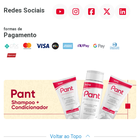
YouTube
Instagram
Facebook
Twitter
Linkedin
Redes Sociais
formas de
Pagamento
PIX
MasterCard
VISA
ELO
AMEX
NuPay
Google Pay
Diners Club
Hipercard
Promoção em Destaque
Voltar ao Topo