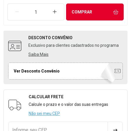
REMOVER UMA UNIDADE
AUMENTAR UMA UNIDADE
COMPRAR
DESCONTO
CONVÊNIO
Exclusivo para clientes cadastrados no programa
Saiba Mais
Ver Desconto Convênio
CALCULAR FRETE
Formulário para Calcular o Frete
Calcule o prazo e o valor das suas entregas
Não sei meu CEP
Informe seu CEP
CALCULA