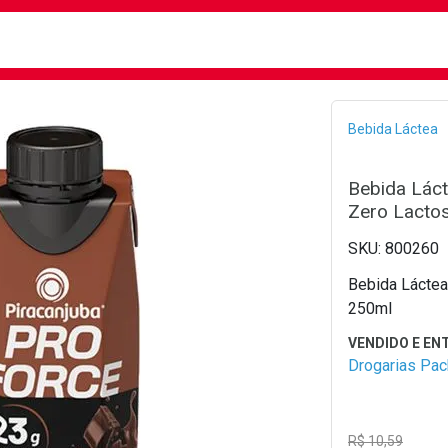
busca
isa?
Bread
Bebida Láctea
Bebida Lác
Zero Lacto
800260
Bebida Láctea
250ml
Drogarias Pa
R$ 10,59