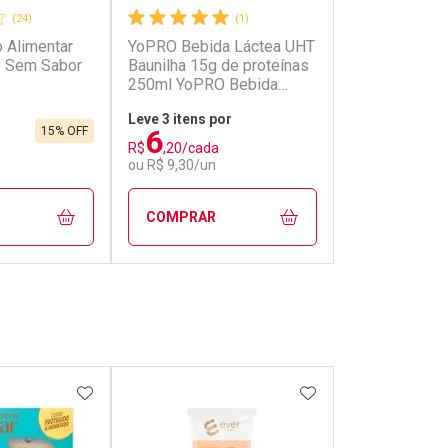
(24)
(1)
 Alimentar
YoPRO Bebida Láctea UHT
fy Sem Sabor
Baunilha 15g de proteínas
250ml YoPRO Bebida
Láctea UHT Doce de Leite
Leve 3 itens por
Havanna 15g de proteínas
6
15% OFF
250ml
R$
,20/cada
ou R$ 9,30/un
COMPRAR
FECHAR
FECHAR
FECHAR
FECHAR
rio
Laboratório
os
Por Menos
FAVORITOS
ADICIONAR AOS FAVORITOS
ADICIONAR AOS 