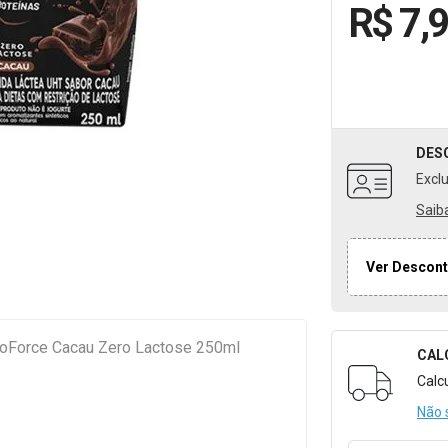
R$ 7,
DES
Excl
Saib
Ver Descont
roForce Cacau Zero Lactose 250ml
CAL
Formulári
Calc
Não 