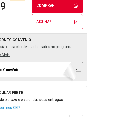
99
COMPRAR
ASSINAR
CONTO
CONVÊNIO
usivo para clientes cadastrados no programa
a Mais
o Convênio
CULAR FRETE
o para Calcular o Frete
ule o prazo e o valor das suas entregas
sei meu CEP