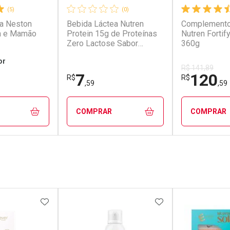
(5)
(0)
a Neston
Bebida Láctea Nutren
Complemento
a e Mamão
Protein 15g de Proteínas
Nutren Forti
Zero Lactose Sabor
360g
Baunilha 260ml
or
R$ 141,89
7
120
R$
R$
,59
,59
COMPRAR
COMPRAR
FECHAR
FECHAR
FECHAR
FECHAR
rio
Laboratório
Laborató
os
Por Menos
Por Men
FAVORITOS
ADICIONAR AOS FAVORITOS
ADICIONAR AOS 