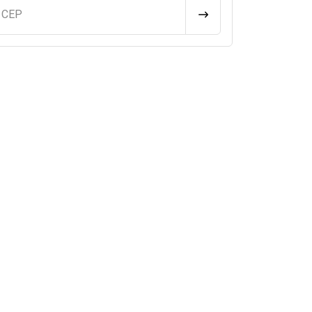
u CEP
CALCULAR FRETE