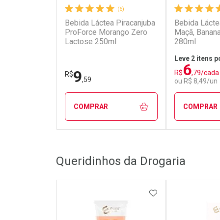
(6)
Bebida Láctea Piracanjuba
Bebida Lácte
ProForce Morango Zero
Maçã, Banan
Lactose 250ml
280ml
Leve 2 itens p
6
9
R$
,79/cada
R$
,59
ou R$ 8,49/un
COMPRAR
COMPRAR
FECHAR
FECHAR
Queridinhos da Drogaria
Laboratório
Laborató
Por Menos
Por Men
ADICIONAR AOS 