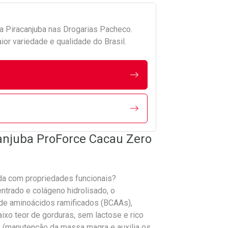
da
Piracanjuba
nas Drogarias Pacheco.
r variedade e qualidade do Brasil.
anjuba ProForce Cacau Zero
da com propriedades funcionais?
ntrado e colágeno hidrolisado, o
 de aminoácidos ramificados (BCAAs),
aixo teor de gorduras, sem lactose e rico
s (manutenção da massa magra e auxilia os