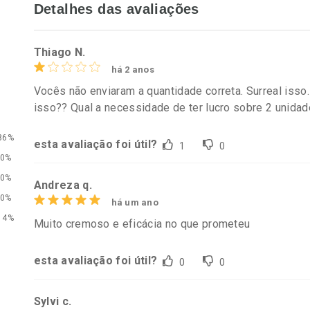
Detalhes das avaliações
rio
Laboratório
Laborató
os
Por Menos
Por Men
Thiago N.
há 2 anos
Vocês não enviaram a quantidade correta. Surreal iss
isso?? Qual a necessidade de ter lucro sobre 2 unida
86%
esta avaliação foi útil?
1
0
0%
0%
Andreza q.
0%
há um ano
conto
Ativar Desconto
Ativar Desc
14%
Muito cremoso e eficácia no que prometeu
em Desconto
Comprar sem Desconto
Comprar s
em Desconto
Comprar sem Desconto
Comprar s
esta avaliação foi útil?
0
0
9/cada
Por R$ 55,19/cada
Por R$ 61,5
9/cada
Por R$ 55,19/cada
Por R$ 61,5
Sylvi c.