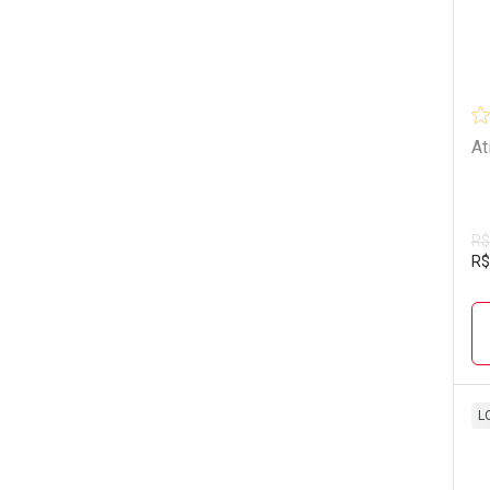
At
R$
R$
L
L
P