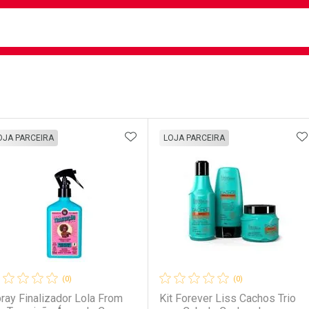
busca
isa?
e
ateleira
ADICIONAR AOS FAVORITOS
A
OJA PARCEIRA
LOJA PARCEIRA
(0)
(0)
ray Finalizador Lola From
Kit Forever Liss Cachos Trio