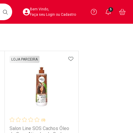
Acesse sua Conta
Precisa de 
Notific
Aces
Bem Vindo,
5
Você po
notifica
Vo
it
BUSCAR
Ver Recursos 
Faça seu Login ou Cadastro
Atendimento ao 
Linkage
Central de Ajud
DICIONAR AOS FAVORITOS
ADICIONAR AOS FAVORIT
LOJA PARCEIRA
Televendas
4020-4404
(0)
Salon Line SOS Cachos Óleo