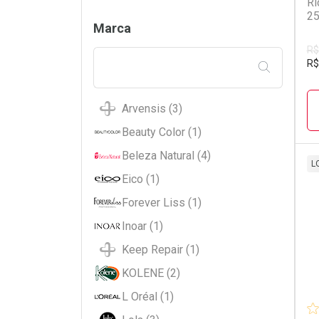
Ri
2
Filtros
Marca
R$
R$
FILTRAR PE
Arvensis (3)
Beauty Color (1)
Beleza Natural (4)
L
Eico (1)
L
P
Forever Liss (1)
Inoar (1)
Keep Repair (1)
KOLENE (2)
L Oréal (1)