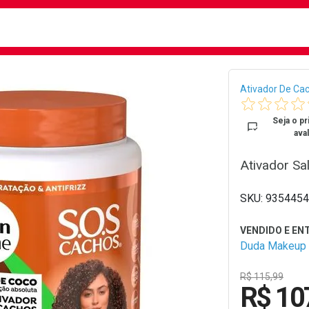
busca
isa?
Bread
Ativador De Ca
Seja o pr
aval
Ativador Sa
9354454
Duda Makeup
R$ 115,99
R$ 10