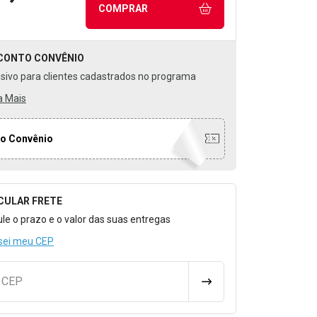
COMPRAR
CONTO
CONVÊNIO
usivo para clientes cadastrados no programa
a Mais
o Convênio
CULAR FRETE
o para Calcular o Frete
ule o prazo e o valor das suas entregas
sei meu CEP
u CEP
CALCULAR FRETE