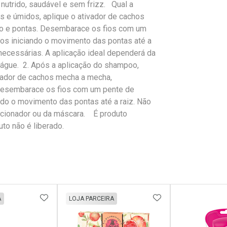
 nutrido, saudável e sem frizz. Qual a
s e úmidos, aplique o ativador de cachos
o e pontas. Desembarace os fios com um
os iniciando o movimento das pontas até a
necessárias. A aplicação ideal dependerá da
águe. 2. Após a aplicação do shampoo,
vador de cachos mecha a mecha,
Desembarace os fios com um pente de
ndo o movimento das pontas até a raiz. Não
icionador ou da máscara. É produto
to não é liberado.
FAVORITOS
ADICIONAR AOS FAVORITOS
ADICIONAR AOS 
A
LOJA PARCEIRA