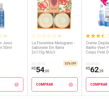
(0)
(0)
r Joico
La Florentina Melograno -
Creme Depila
ml 50ml
Sabonete Em Barra
Banho Veet P
2x115g NULO
Corpo Pele D
150ml
32% OFF
R$ 79,00
R$ 68,59
54
62
R$
R$
,00
,39
COMPRAR
COMPRAR
FECHAR
FECHAR
FECHAR
FECHAR