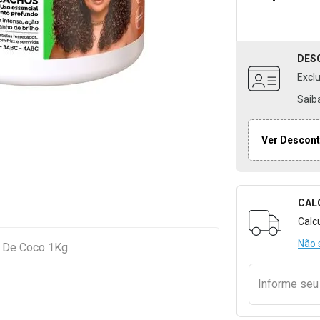
DES
Excl
Saib
Ver Descont
CAL
Formulári
Calc
Não 
o De Coco 1Kg
Informe se