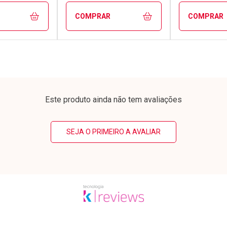
COMPRAR
COMPRAR
FECHAR
FECHAR
FECHAR
FECHAR
rio
Laboratório
Laborató
os
Por Menos
Por Men
Este produto ainda não tem avaliações
SEJA O PRIMEIRO A AVALIAR
conto
Ativar Desconto
Ativar Desc