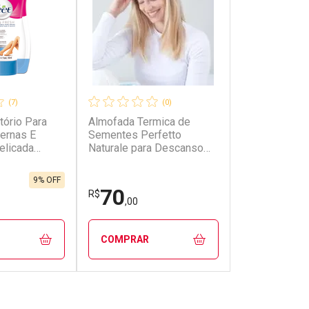
(7)
(0)
tório Para
Almofada Termica de
ernas E
Sementes Perfetto
elicada
Naturale para Descanso
dos Olhos
9% OFF
70
R$
,00
COMPRAR
FECHAR
FECHAR
FECHAR
FECHAR