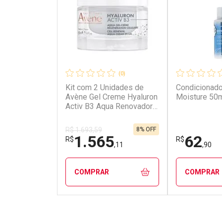
(0)
Kit com 2 Unidades de
Condicionado
Avène Gel Creme Hyaluron
Moisture 50
Activ B3 Aqua Renovador
Celular 50ml
8% OFF
R$ 1.693,59
1.565
62
R$
R$
,11
,90
COMPRAR
COMPRAR
FECHAR
FECHAR