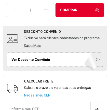
REMOVER UMA UNIDADE
AUMENTAR UMA UNIDADE
COMPRAR
DESCONTO
CONVÊNIO
Exclusivo para clientes cadastrados no programa
Saiba Mais
Ver Desconto Convênio
CALCULAR FRETE
Formulário para Calcular o Frete
Calcule o prazo e o valor das suas entregas
Não sei meu CEP
Informe seu CEP
CALCULA