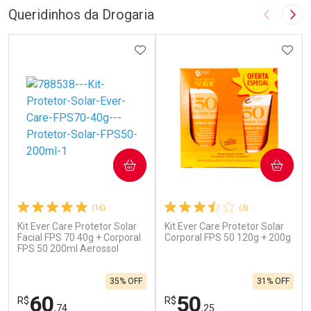
Queridinhos da Drogaria
Imagem A
Pró
ADICIONAR AOS FAVORITOS
ADIC
COMPRAR
COMPRAR
(16)
(3)
Kit Ever Care Protetor Solar
Kit Ever Care Protetor Solar
Facial FPS 70 40g + Corporal
Corporal FPS 50 120g + 200g
FPS 50 200ml Aerossol
35% OFF
31% OFF
60
50
R$
R$
,74
,25