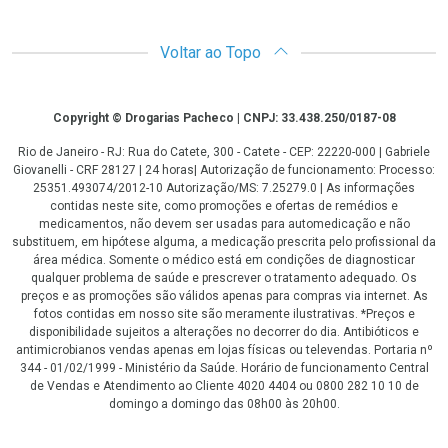
Voltar ao Topo
Copyright
Copyright © Drogarias Pacheco | CNPJ: 33.438.250/0187-08
Rio de Janeiro - RJ: Rua do Catete, 300 - Catete - CEP: 22220-000 | Gabriele
Giovanelli - CRF 28127 | 24 horas| Autorização de funcionamento: Processo:
25351.493074/2012-10 Autorização/MS: 7.25279.0 | As informações
contidas neste site, como promoções e ofertas de remédios e
medicamentos, não devem ser usadas para automedicação e não
substituem, em hipótese alguma, a medicação prescrita pelo profissional da
área médica. Somente o médico está em condições de diagnosticar
qualquer problema de saúde e prescrever o tratamento adequado. Os
preços e as promoções são válidos apenas para compras via internet. As
fotos contidas em nosso site são meramente ilustrativas. *Preços e
disponibilidade sujeitos a alterações no decorrer do dia. Antibióticos e
antimicrobianos vendas apenas em lojas físicas ou televendas. Portaria nº
344 - 01/02/1999 - Ministério da Saúde. Horário de funcionamento Central
de Vendas e Atendimento ao Cliente 4020 4404 ou 0800 282 10 10 de
domingo a domingo das 08h00 às 20h00.
LGPD Aceite os Cookies