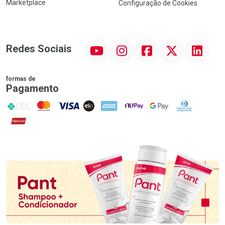
Marketplace
Configuração de Cookies
YouTube
Instagram
Facebook
Twitter
Linkedin
Redes Sociais
formas de
Pagamento
PIX
MasterCard
VISA
ELO
AMEX
NuPay
Google Pay
Diners Club
Hipercard
Promoção em Destaque