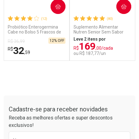
COMPRAR
COMPRAR
(12)
(80)
Probiótico Enterogermina
Suplemento Alimentar
Cabe no Bolso 5 Frascos de
Nutren Senior Sem Sabor
Ativar Desconto
5ml Cada
740g
Leve 2 itens por
12% OFF
R$ 36,99
169
32
Comprar sem Desconto
R$
,00/cada
R$
,59
Comprar sem Desconto
ou R$ 187,77/un
Por R$ 42,70/cada
Por R$ 42,70/cada
FECHAR
FECHAR
FEC
FEC
Laboratório
Laboratório
Por Menos
Por Menos
Tudo sobre a Drogarias Pacheco
Cadastre-se para receber novidades
Receba as melhores ofertas e super descontos
exclusivos!
Preencha o formulário abaixo para receber 
Ativar Desconto
Ativar Desconto