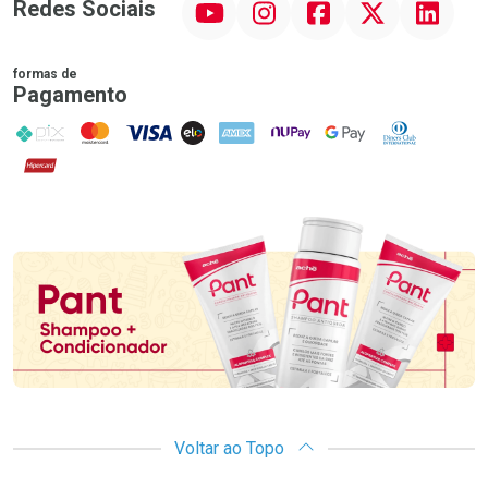
Redes Sociais
formas de
Pagamento
PIX
MasterCard
VISA
ELO
AMEX
NuPay
Google Pay
Diners Club
Hipercard
Promoção em Destaque
Voltar ao Topo