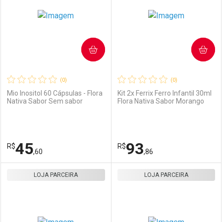
COMPRAR
COMPRAR
(0)
(0)
Mio Inositol 60 Cápsulas - Flora
Kit 2x Ferrix Ferro Infantil 30ml
Nativa Sabor Sem sabor
Flora Nativa Sabor Morango
Ativar Desconto
Ativar Desconto
Comprar sem Desconto
Comprar sem Desconto
45
93
R$
Comprar sem Desconto
R$
Comprar sem Desconto
Por R$ 28,85/cada
Por R$ 109,90/cada
,60
,86
Por R$ 28,85/cada
Por R$ 109,90/cada
LOJA PARCEIRA
FECHAR
FECHAR
LOJA PARCEIRA
F
F
Laboratório
Por Menos
Laboratório
Por Menos