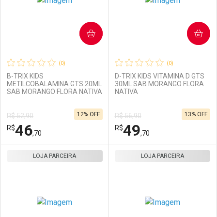
COMPRAR
COMPRAR
(0)
(0)
B-TRIX KIDS
D-TRIX KIDS VITAMINA D GTS
METILCOBALAMINA GTS 20ML
30ML SAB MORANGO FLORA
SAB MORANGO FLORA NATIVA
NATIVA
Ativar Desconto
Ativar Desconto
12% OFF
13% OFF
R$ 52,90
R$ 56,90
Comprar sem Desconto
Comprar sem Desconto
46
49
R$
Comprar sem Desconto
R$
Comprar sem Desconto
Por R$ 45,60/cada
Por R$ 93,86/cada
,70
,70
Por R$ 45,60/cada
Por R$ 93,86/cada
LOJA PARCEIRA
FECHAR
FECHAR
LOJA PARCEIRA
F
F
Laboratório
Por Menos
Laboratório
Por Menos