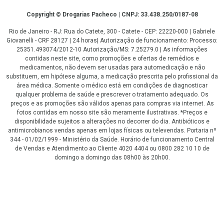
Copyright
Copyright © Drogarias Pacheco | CNPJ: 33.438.250/0187-08
Rio de Janeiro - RJ: Rua do Catete, 300 - Catete - CEP: 22220-000 | Gabriele
Giovanelli - CRF 28127 | 24 horas| Autorização de funcionamento: Processo:
25351.493074/2012-10 Autorização/MS: 7.25279.0 | As informações
contidas neste site, como promoções e ofertas de remédios e
medicamentos, não devem ser usadas para automedicação e não
substituem, em hipótese alguma, a medicação prescrita pelo profissional da
área médica. Somente o médico está em condições de diagnosticar
qualquer problema de saúde e prescrever o tratamento adequado. Os
preços e as promoções são válidos apenas para compras via internet. As
fotos contidas em nosso site são meramente ilustrativas. *Preços e
disponibilidade sujeitos a alterações no decorrer do dia. Antibióticos e
antimicrobianos vendas apenas em lojas físicas ou televendas. Portaria nº
344 - 01/02/1999 - Ministério da Saúde. Horário de funcionamento Central
de Vendas e Atendimento ao Cliente 4020 4404 ou 0800 282 10 10 de
domingo a domingo das 08h00 às 20h00.
LGPD Aceite os Cookies