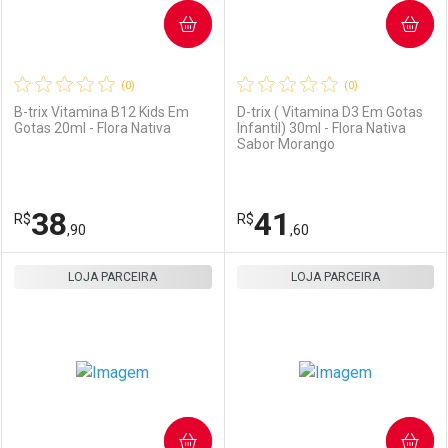
COMPRAR
COMPRAR
(0)
(0)
B-trix Vitamina B12 Kids Em
D-trix ( Vitamina D3 Em Gotas
Gotas 20ml - Flora Nativa
Infantil) 30ml - Flora Nativa
Sabor Morango
Ativar Desconto
Ativar Desconto
Comprar sem Desconto
Comprar sem Desconto
38
41
R$
Comprar sem Desconto
R$
Comprar sem Desconto
Por R$ 49,40/cada
Por R$ 49,40/cada
,90
,60
Por R$ 49,40/cada
Por R$ 49,40/cada
LOJA PARCEIRA
FECHAR
FECHAR
LOJA PARCEIRA
F
F
Laboratório
Por Menos
Laboratório
Por Menos
COMPRAR
COMPRAR