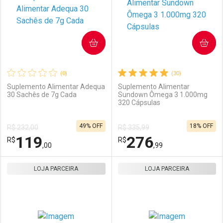
COMPRAR
COMPRAR
(0)
(30)
Suplemento Alimentar Adequa
Suplemento Alimentar
30 Sachês de 7g Cada
Sundown Ômega 3 1.000mg
320 Cápsulas
49% OFF
18% OFF
R$ 232,00
R$ 335,99
119
276
R$
R$
,00
,99
LOJA PARCEIRA
FECHAR
FECHAR
LOJA PARCEIRA
F
F
Laboratório
Por Menos
Laboratório
Por Menos