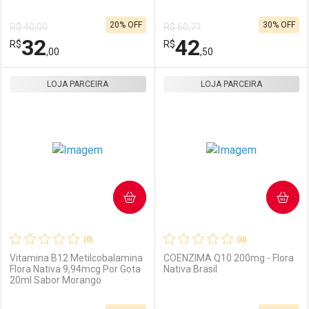
Ativar Desconto
Ativar Desconto
20% OFF
30% OFF
R$ 40,00
R$ 60,71
Comprar sem Desconto
Comprar sem Desconto
32
42
R$
Comprar sem Desconto
R$
Comprar sem Desconto
Por R$ 40,00/cada
Por R$ 36,90/cada
,00
,50
Por R$ 40,00/cada
Por R$ 36,90/cada
LOJA PARCEIRA
FECHAR
FECHAR
LOJA PARCEIRA
F
F
Laboratório
Por Menos
Laboratório
Por Menos
COMPRAR
COMPRAR
(0)
(0)
Vitamina B12 Metilcobalamina
COENZIMA Q10 200mg - Flora
Flora Nativa 9,94mcg Por Gota
Nativa Brasil
20ml Sabor Morango
Ativar Desconto
Ativar Desconto