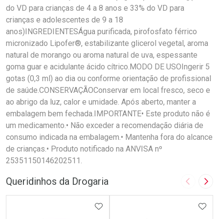
do VD para crianças de 4 a 8 anos e 33% do VD para
crianças e adolescentes de 9 a 18
anos)INGREDIENTESÁgua purificada, pirofosfato férrico
micronizado Lipofer®, estabilizante glicerol vegetal, aroma
natural de morango ou aroma natural de uva, espessante
goma guar e acidulante ácido cítrico.MODO DE USOIngerir 5
gotas (0,3 ml) ao dia ou conforme orientação de profissional
de saúde.CONSERVAÇÃOConservar em local fresco, seco e
ao abrigo da luz, calor e umidade. Após aberto, manter a
embalagem bem fechada.IMPORTANTE• Este produto não é
um medicamento.• Não exceder a recomendação diária de
consumo indicada na embalagem.• Mantenha fora do alcance
de crianças.• Produto notificado na ANVISA nº
25351150146202511.
Queridinhos da Drogaria
Imagem A
Pró
ADICIONAR AOS FAVORITOS
ADIC