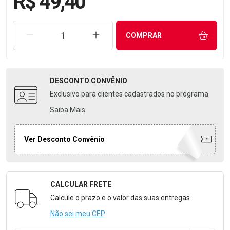
R$ 49,40
REMOVER UMA UNIDADE
AUMENTAR UMA UNIDADE
COMPRAR
DESCONTO
CONVÊNIO
Exclusivo para clientes cadastrados no programa
Saiba Mais
Ver Desconto Convênio
CALCULAR FRETE
Formulário para Calcular o Frete
Calcule o prazo e o valor das suas entregas
Não sei meu CEP