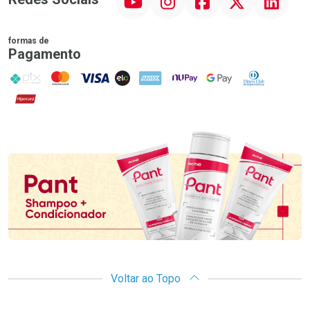
formas de
Pagamento
PIX
MasterCard
VISA
ELO
AMEX
NuPay
Google Pay
Diners Club
Hipercard
Promoção em Destaque
Voltar ao Topo