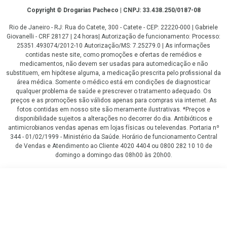
Copyright
Copyright © Drogarias Pacheco | CNPJ: 33.438.250/0187-08
Rio de Janeiro - RJ: Rua do Catete, 300 - Catete - CEP: 22220-000 | Gabriele
Giovanelli - CRF 28127 | 24 horas| Autorização de funcionamento: Processo:
25351.493074/2012-10 Autorização/MS: 7.25279.0 | As informações
contidas neste site, como promoções e ofertas de remédios e
medicamentos, não devem ser usadas para automedicação e não
substituem, em hipótese alguma, a medicação prescrita pelo profissional da
área médica. Somente o médico está em condições de diagnosticar
qualquer problema de saúde e prescrever o tratamento adequado. Os
preços e as promoções são válidos apenas para compras via internet. As
fotos contidas em nosso site são meramente ilustrativas. *Preços e
disponibilidade sujeitos a alterações no decorrer do dia. Antibióticos e
antimicrobianos vendas apenas em lojas físicas ou televendas. Portaria nº
344 - 01/02/1999 - Ministério da Saúde. Horário de funcionamento Central
de Vendas e Atendimento ao Cliente 4020 4404 ou 0800 282 10 10 de
domingo a domingo das 08h00 às 20h00.
LGPD Aceite os Cookies
R$ 70,57
COMPRAR
R$ 49,40