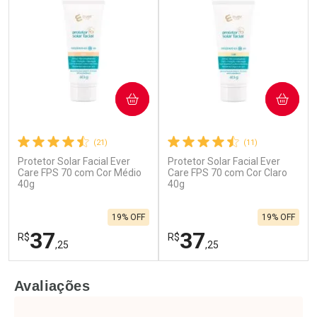
COMPRAR
COMPRAR
(21)
(11)
Protetor Solar Facial Ever
Protetor Solar Facial Ever
Care FPS 70 com Cor Médio
Care FPS 70 com Cor Claro
40g
40g
19% OFF
19% OFF
37
37
R$
R$
,25
,25
FECHAR
F
FECHAR
F
Avaliações