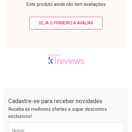
Laboratório
Laboratório
Por Menos
Por Menos
Este produto ainda não tem avaliações
SEJA O PRIMEIRO A AVALIAR
Ativar Desconto
Ativar Desconto
Comprar sem Desconto
Comprar sem Desconto
Tudo sobre a Drogarias Pacheco
Por R$ 37,25/cada
Por R$ 37,25/cada
Comprar sem Desconto
Comprar sem Desconto
Por R$ 37,25/cada
Por R$ 37,25/cada
Cadastre-se para receber novidades
Receba as melhores ofertas e super descontos
exclusivos!
Preencha o formulário abaixo para receber 
Nome