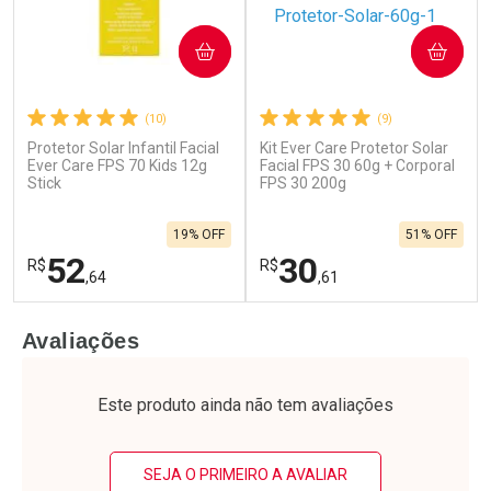
COMPRAR
COMPRAR
(10)
(9)
Protetor Solar Infantil Facial
Kit Ever Care Protetor Solar
Ever Care FPS 70 Kids 12g
Facial FPS 30 60g + Corporal
Stick
FPS 30 200g
19% OFF
51% OFF
52
30
R$
R$
,64
,61
FECHAR
F
FECHAR
F
Avaliações
Laboratório
Laboratório
Por Menos
Por Menos
Este produto ainda não tem avaliações
SEJA O PRIMEIRO A AVALIAR