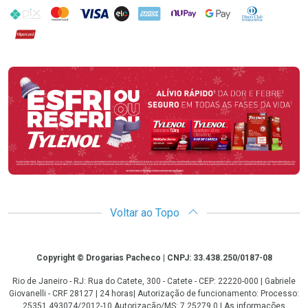
PIX
MasterCard
VISA
ELO
AMEX
NuPay
Google Pay
Diners Club
Hipercard
Promoção em Destaque
Voltar ao Topo
Copyright
Copyright © Drogarias Pacheco | CNPJ: 33.438.250/0187-08
Rio de Janeiro - RJ: Rua do Catete, 300 - Catete - CEP: 22220-000 | Gabriele
Giovanelli - CRF 28127 | 24 horas| Autorização de funcionamento: Processo:
25351.493074/2012-10 Autorização/MS: 7.25279.0 | As informações