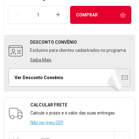
REMOVER UMA UNIDADE
AUMENTAR UMA UNIDADE
COMPRAR
DESCONTO
CONVÊNIO
Exclusivo para clientes cadastrados no programa
Saiba Mais
Ver Desconto Convênio
CALCULAR FRETE
Formulário para Calcular o Frete
Calcule o prazo e o valor das suas entregas
Não sei meu CEP