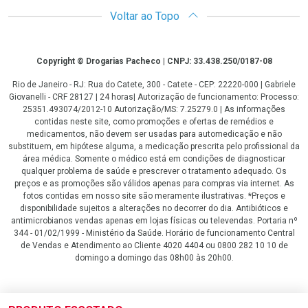
Voltar ao Topo
Copyright
Copyright © Drogarias Pacheco | CNPJ: 33.438.250/0187-08
Rio de Janeiro - RJ: Rua do Catete, 300 - Catete - CEP: 22220-000 | Gabriele
Giovanelli - CRF 28127 | 24 horas| Autorização de funcionamento: Processo:
25351.493074/2012-10 Autorização/MS: 7.25279.0 | As informações
contidas neste site, como promoções e ofertas de remédios e
medicamentos, não devem ser usadas para automedicação e não
substituem, em hipótese alguma, a medicação prescrita pelo profissional da
área médica. Somente o médico está em condições de diagnosticar
qualquer problema de saúde e prescrever o tratamento adequado. Os
preços e as promoções são válidos apenas para compras via internet. As
fotos contidas em nosso site são meramente ilustrativas. *Preços e
disponibilidade sujeitos a alterações no decorrer do dia. Antibióticos e
antimicrobianos vendas apenas em lojas físicas ou televendas. Portaria nº
344 - 01/02/1999 - Ministério da Saúde. Horário de funcionamento Central
de Vendas e Atendimento ao Cliente 4020 4404 ou 0800 282 10 10 de
domingo a domingo das 08h00 às 20h00.
LGPD Aceite os Cookies