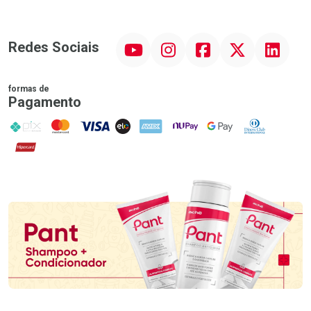
YouTube
Instagram
Facebook
Twitter
Linkedin
Redes Sociais
formas de
Pagamento
PIX
MasterCard
VISA
ELO
AMEX
NuPay
Google Pay
Diners Club
Hipercard
Promoção em Destaque