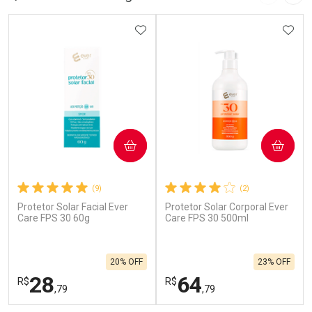
Imagem A
Pró
ADICIONAR AOS FAVORITOS
ADIC
COMPRAR
COMPRAR
(9)
(2)
Protetor Solar Facial Ever
Protetor Solar Corporal Ever
Care FPS 30 60g
Care FPS 30 500ml
20% OFF
23% OFF
28
64
R$
R$
,79
,79