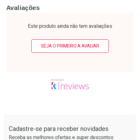
FECHAR
F
FECHAR
F
Avaliações
Laboratório
Laboratório
Por Menos
Por Menos
Este produto ainda não tem avaliações
SEJA O PRIMEIRO A AVALIAR
Ativar Desconto
Ativar Desconto
Comprar sem Desconto
Comprar sem Desconto
Tudo sobre a Drogarias Pacheco
Por R$ 28,79/cada
Por R$ 64,79/cada
Comprar sem Desconto
Comprar sem Desconto
Por R$ 28,79/cada
Por R$ 64,79/cada
Cadastre-se para receber novidades
Receba as melhores ofertas e super descontos