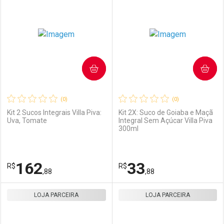
Laboratório
Por Menos
Laboratório
Por Menos
COMPRAR
COMPRAR
(0)
(0)
Kit 2 Sucos Integrais Villa Piva:
Kit 2X: Suco de Goiaba e Maçã
Uva, Tomate
Integral Sem Açúcar Villa Piva
300ml
Ativar Desconto
Ativar Desconto
Comprar sem Desconto
Comprar sem Desconto
162
33
R$
Comprar sem Desconto
R$
Comprar sem Desconto
Por R$ 52,88/cada
Por R$ 162,88/cada
,88
,88
Por R$ 52,88/cada
Por R$ 162,88/cada
LOJA PARCEIRA
FECHAR
FECHAR
LOJA PARCEIRA
F
F