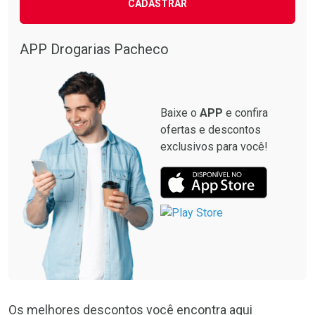
CADASTRAR
APP Drogarias Pacheco
Baixe o
APP
e confira
ofertas e descontos
exclusivos para você!
Os melhores descontos você encontra aqui