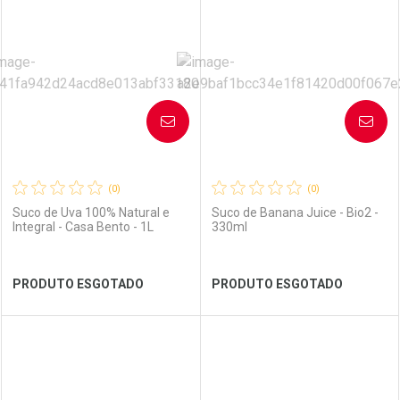
Laboratório
Por Menos
Laboratório
Por Menos
AVISE-ME
AVISE-ME
(0)
(0)
Suco de Uva 100% Natural e
Suco de Banana Juice - Bio2 -
Integral - Casa Bento - 1L
330ml
Ver Desconto Convênio
Ver Desconto Convênio
PRODUTO ESGOTADO
PRODUTO ESGOTADO
FECHAR
FECHAR
FEC
FEC
Laboratório
Por Menos
Laboratório
Por Menos