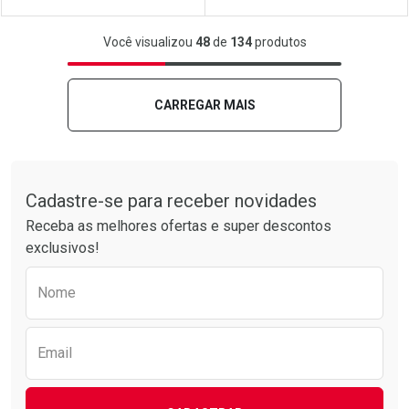
FECHAR
FECHAR
FEC
FEC
Você visualizou
48
de
134
produtos
Laboratório
Por Menos
Laboratório
Por Menos
CARREGAR MAIS
Tudo sobre a Drogarias Pacheco
Cadastre-se para receber novidades
Receba as melhores ofertas e super descontos
exclusivos!
Preencha o formulário abaixo para receber 
Nome
Ver Desconto Convênio
Ver Desconto Convênio
Email