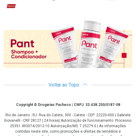
Hipercard
Promoção em Destaque
Voltar ao Topo
Copyright
Copyright © Drogarias Pacheco | CNPJ: 33.438.250/0187-08
Rio de Janeiro - RJ: Rua do Catete, 300 - Catete - CEP: 22220-000 | Gabriele
Giovanelli - CRF 28127 | 24 horas| Autorização de funcionamento: Processo:
25351.493074/2012-10 Autorização/MS: 7.25279.0 | As informações
contidas neste site, como promoções e ofertas de remédios e