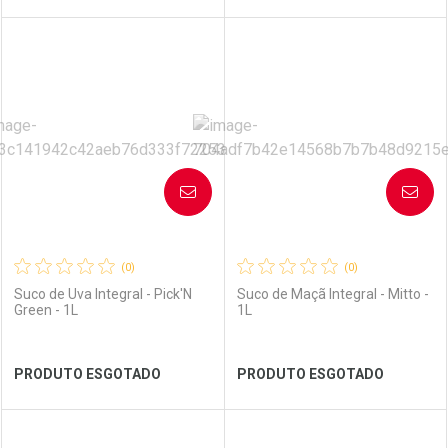
FECHAR
FECHAR
FEC
FEC
Laboratório
Por Menos
Laboratório
Por Menos
AVISE-ME
AVISE-ME
(0)
(0)
Suco de Uva Integral - Pick'N
Suco de Maçã Integral - Mitto -
Green - 1L
1L
Ver Desconto Convênio
Ver Desconto Convênio
PRODUTO ESGOTADO
PRODUTO ESGOTADO
FECHAR
FECHAR
FEC
FEC