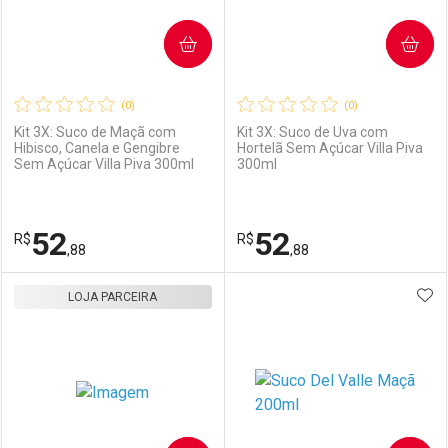
COMPRAR
COMPRAR
(0)
(0)
Kit 3X: Suco de Maçã com
Kit 3X: Suco de Uva com
Hibisco, Canela e Gengibre
Hortelã Sem Açúcar Villa Piva
Sem Açúcar Villa Piva 300ml
300ml
Ativar Desconto
Ativar Desconto
Comprar sem Desconto
Comprar sem Desconto
52
52
R$
Comprar sem Desconto
R$
Comprar sem Desconto
Por R$ 33,88/cada
Por R$ 33,88/cada
,88
,88
Por R$ 33,88/cada
Por R$ 33,88/cada
ADI
LOJA PARCEIRA
FECHAR
FECHAR
F
F
Laboratório
Por Menos
Laboratório
Por Menos