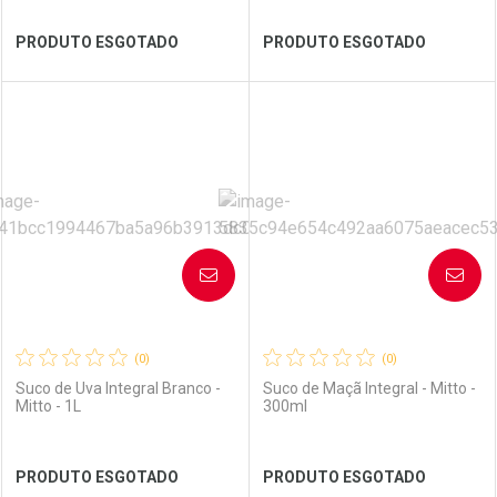
Ver Desconto Convênio
Ver Desconto Convênio
PRODUTO ESGOTADO
PRODUTO ESGOTADO
FECHAR
FECHAR
FEC
FEC
Laboratório
Por Menos
Laboratório
Por Menos
AVISE-ME
AVISE-ME
(0)
(0)
Suco de Uva Integral Branco -
Suco de Maçã Integral - Mitto -
Mitto - 1L
300ml
Ver Desconto Convênio
Ver Desconto Convênio
PRODUTO ESGOTADO
PRODUTO ESGOTADO