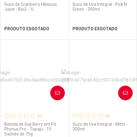
Suco de Cranberry Hibiscus
Suco de Uva Integral - Pick'N
Juice - Bio2 - 1L
Green - 300ml
Ver Desconto Convênio
Ver Desconto Convênio
PRODUTO ESGOTADO
PRODUTO ESGOTADO
FECHAR
FECHAR
FEC
FEC
Laboratório
Por Menos
Laboratório
Por Menos
AVISE-ME
AVISE-ME
(0)
(0)
Bebida de Goji Berry em Pó
Suco de Uva Integral - Mitto -
Phynus Pro - Tiaraju - 15
300ml
Sachês de 75g