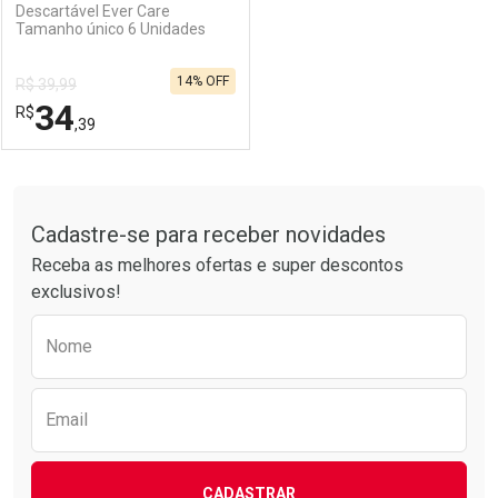
Descartável Ever Care
Tamanho único 6 Unidades
14% OFF
R$ 39,99
34
R$
,39
FECHAR
FECHAR
Tudo sobre a Drogarias Pacheco
Cadastre-se para receber novidades
Laboratório
Por Menos
Receba as melhores ofertas e super descontos
exclusivos!
Preencha o formulário abaixo para receber 
Nome
Email
CADASTRAR