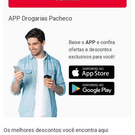
Ativar Desconto
Comprar sem Desconto
APP Drogarias Pacheco
Comprar sem Desconto
Por R$ 34,39/cada
Por R$ 34,39/cada
Baixe o
APP
e confira
ofertas e descontos
exclusivos para você!
Os melhores descontos você encontra aqui