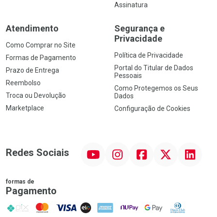
Assinatura
Atendimento
Segurança e
Privacidade
Como Comprar no Site
Política de Privacidade
Formas de Pagamento
Portal do Titular de Dados
Prazo de Entrega
Pessoais
Reembolso
Como Protegemos os Seus
Troca ou Devolução
Dados
Marketplace
Configuração de Cookies
YouTube
Instagram
Facebook
Twitter
Linkedin
Redes Sociais
formas de
Pagamento
PIX
MasterCard
VISA
ELO
AMEX
NuPay
Google Pay
Diners Club