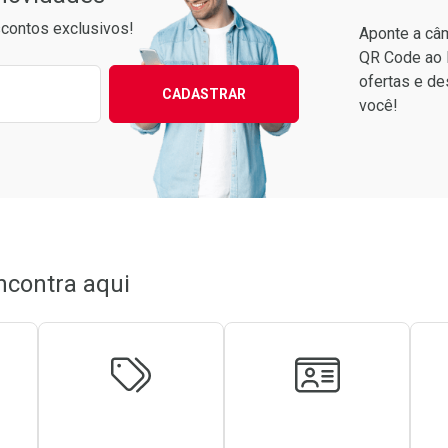
contos exclusivos!
Aponte a câm
QR Code ao 
ixo para receber as melhores ofertas:
ofertas e de
CADASTRAR
você!
Ativar Desconto
Comprar sem Desconto
Comprar sem Desconto
Por R$ 34,39/cada
Por R$ 34,39/cada
ncontra aqui