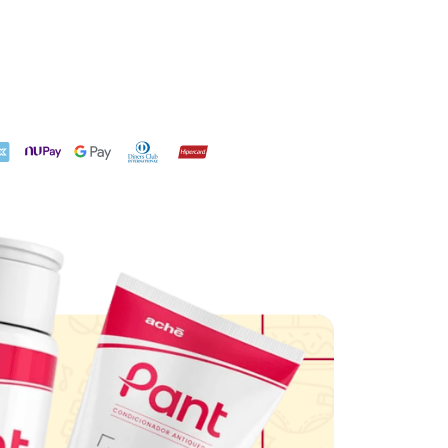
X
NuPay
Google Pay
Diners Club
Hipercard