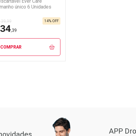
scartável Ever Care
manho único 6 Unidades
14% OFF
 39,99
34
,39
COMPRAR
FECHAR
FECHAR
aboratório
or Menos
Pacheco
APP Dro
 novidades