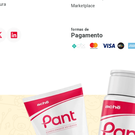
ura
Marketplace
formas de
ter
Linkedin
Pagamento
PIX
MasterCard
VISA
ELO
AME