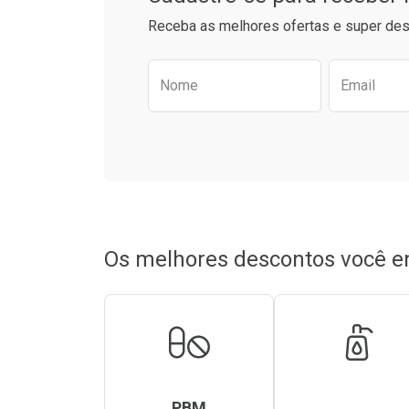
Receba as melhores ofertas e super des
Preencha o formulário aba
Nome
Email
Os melhores descontos você e
PBM