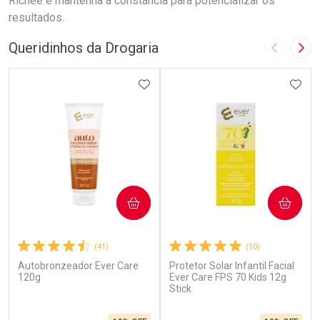
Richée e mantenha a constância para potencializar os
resultados.
Queridinhos da Drogaria
Imagem A
Pró
ADICIONAR AOS FAVORITOS
ADIC
COMPRAR
COMPRAR
(41)
(10)
Autobronzeador Ever Care
Protetor Solar Infantil Facial
120g
Ever Care FPS 70 Kids 12g
Stick