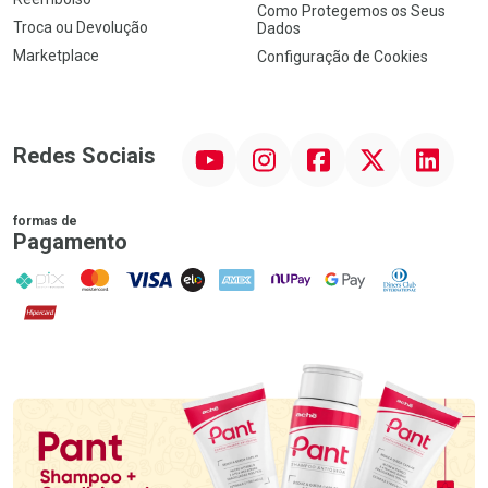
Como Protegemos os Seus
Troca ou Devolução
Dados
Marketplace
Configuração de Cookies
YouTube
Instagram
Facebook
Twitter
Linkedin
Redes Sociais
formas de
Pagamento
PIX
MasterCard
VISA
ELO
AMEX
NuPay
Google Pay
Diners Club
Hipercard
Promoção em Destaque