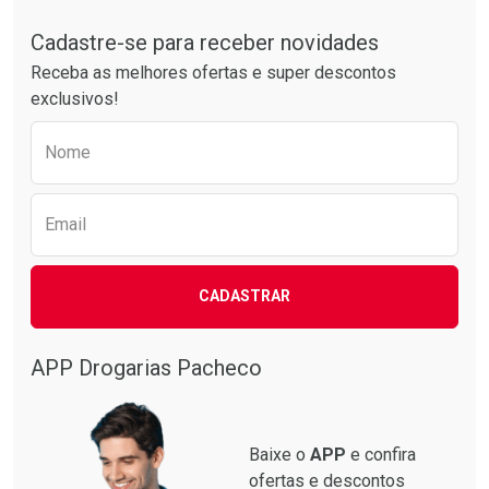
Tudo sobre a Drogarias Pacheco
Por R$ 24,29/cada
Por R$ 52,64/cada
Comprar sem Desconto
Comprar sem Desconto
Por R$ 24,29/cada
Por R$ 52,64/cada
Cadastre-se para receber novidades
Receba as melhores ofertas e super descontos
exclusivos!
Preencha o formulário abaixo para receber 
Nome
Email
CADASTRAR
APP Drogarias Pacheco
Baixe o
APP
e confira
ofertas e descontos