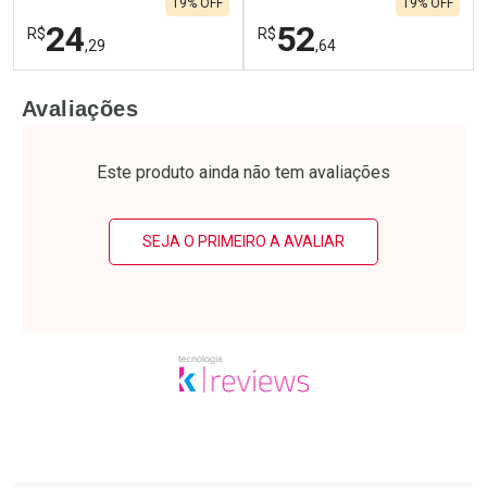
19% OFF
19% OFF
24
52
R$
R$
,29
,64
FECHAR
F
FECHAR
F
Avaliações
Laboratório
Laboratório
Por Menos
Por Menos
Este produto ainda não tem avaliações
SEJA O PRIMEIRO A AVALIAR
Ativar Desconto
Ativar Desconto
Comprar sem Desconto
Comprar sem Desconto