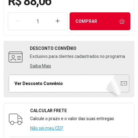
R$ 88,06
REMOVER UMA UNIDADE
AUMENTAR UMA UNIDADE
COMPRAR
DESCONTO
CONVÊNIO
Exclusivo para clientes cadastrados no programa
Saiba Mais
Ver Desconto Convênio
CALCULAR FRETE
Formulário para Calcular o Frete
Calcule o prazo e o valor das suas entregas
Não sei meu CEP