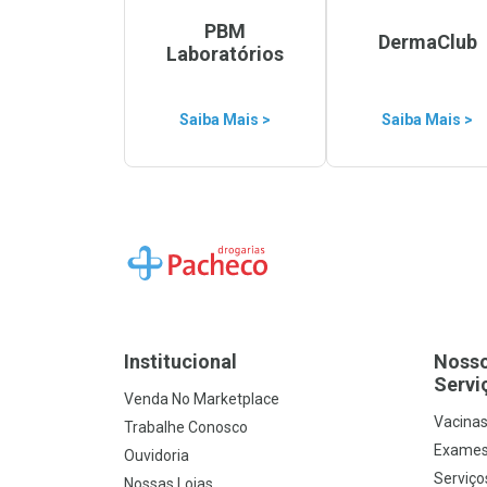
PBM
DermaClub
Laboratórios
Saiba Mais >
Saiba Mais >
Ir para a Home
Institucional
Noss
Servi
Venda No Marketplace
Vacina
Trabalhe Conosco
Exames
Ouvidoria
Serviço
Nossas Lojas