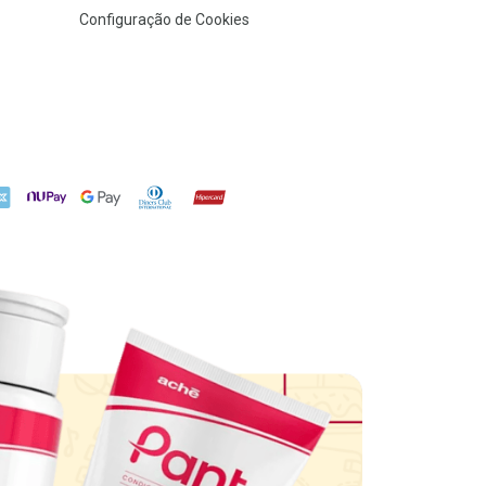
Configuração de Cookies
X
NuPay
Google Pay
Diners Club
Hipercard