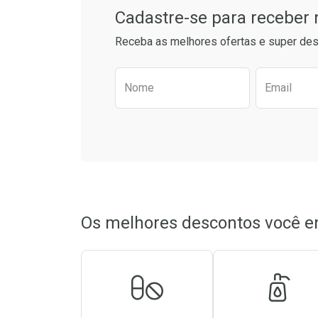
Cadastre-se para receber
Receba as melhores ofertas e super des
Preencha o formulário aba
Nome
Email
Os melhores descontos você e