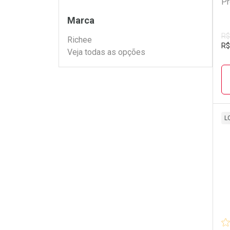
Pr
Filtros
Marca
R$
Richee
R$
Veja todas as opções
L
L
P