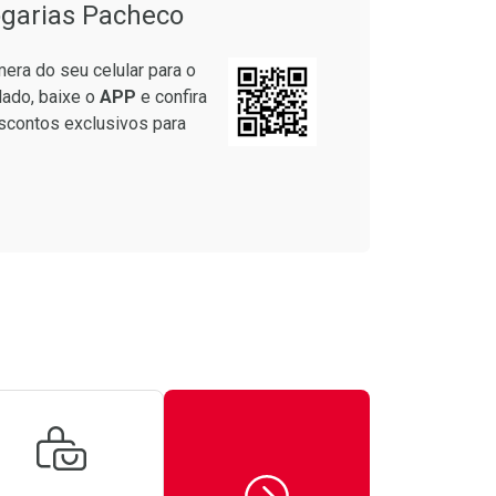
garias Pacheco
era do seu celular para o
lado, baixe o
APP
e confira
scontos exclusivos para