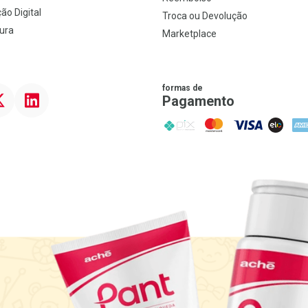
ão Digital
Troca ou Devolução
ura
Marketplace
formas de
ter
Linkedin
Pagamento
PIX
MasterCard
VISA
ELO
AME