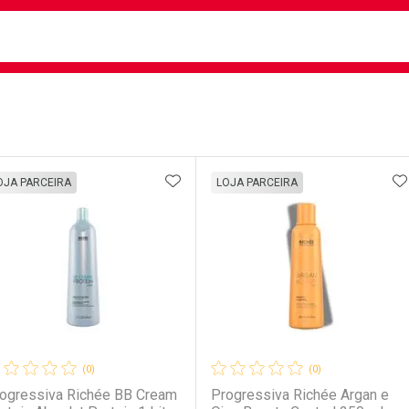
busca
isa?
e
ateleira
ADICIONAR AOS FAVORITOS
A
OJA PARCEIRA
LOJA PARCEIRA
(0)
(0)
ogressiva Richée BB Cream
Progressiva Richée Argan e