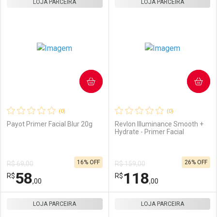
LOJA PARCEIRA
FECHAR
FECHAR
LOJA PARCEIRA
F
F
Laboratório
Por Menos
Laboratório
Por Menos
COMPRAR
COMPRAR
(0)
(0)
Payot Primer Facial Blur 20g
Revlon Illuminance Smooth +
Hydrate - Primer Facial
Ativar Desconto
Ativar Desconto
16% OFF
26% OFF
R$ 69,00
R$ 159,00
Comprar sem Desconto
Comprar sem Desconto
58
118
R$
Comprar sem Desconto
R$
Comprar sem Desconto
Por R$ 53,90/cada
Por R$ 101,00/cada
,00
,00
Por R$ 53,90/cada
Por R$ 101,00/cada
LOJA PARCEIRA
FECHAR
FECHAR
LOJA PARCEIRA
F
F