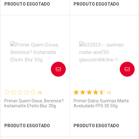
Ver Desconto Convênio
Ver Desconto Convênio
PRODUTO ESGOTADO
PRODUTO ESGOTADO
FECHAR
FECHAR
FEC
FEC
Laboratório
Por Menos
Laboratório
Por Menos
AVISE-ME
AVISE-ME
(0)
(4)
Primer Quem Disse, Berenice?
Primer Diário Sunmax Matte
Instamatte Efeito Blur 30g
Aveludado FPS 30 50g
Ver Desconto Convênio
Ver Desconto Convênio
PRODUTO ESGOTADO
PRODUTO ESGOTADO