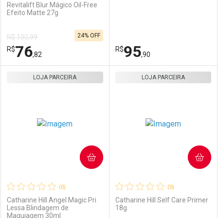
Revitalift Blur Mágico Oil-Free
Efeito Matte 27g
24% OFF
R$ 100,99
76
95
R$
R$
,82
,90
LOJA PARCEIRA
FECHAR
FECHAR
LOJA PARCEIRA
F
F
Laboratório
Por Menos
Laboratório
Por Menos
COMPRAR
COMPRAR
(0)
(0)
Catharine Hill Angel Magic Pri
Catharine Hill Self Care Primer
Lessa Blindagem de
18g
Maquiagem 30ml