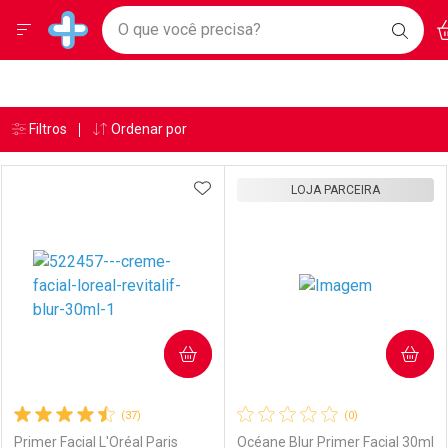
Drogarias Pacheco
Menu
Ac
Ir direto para a home
O que você precisa?
BAIXE
Baixe nosso APP e aproveite Ofertas Exclusivas!
BUSC
O AP
Navegue pela página
Ir direto para o conteúdo
Faça a sua busca
Ir direto para a busca
Ir direto para a conta
Ir direto para a ajuda
Âncoras
Breadcrumb
Filtros
Ordenar por
Drogarias Pacheco
Primer
Ir direto para a notificações
Ir direto para o carrinho
Linkagens Internas em Destaque
Promoções em Destaque
Prateleira
Ir direto para o menu
ADICIONAR AOS FAVORITOS
LOJA PARCEIRA
COMPRAR
COMPRAR
(37)
(0)
Primer Facial L'Oréal Paris
Océane Blur Primer Facial 30ml