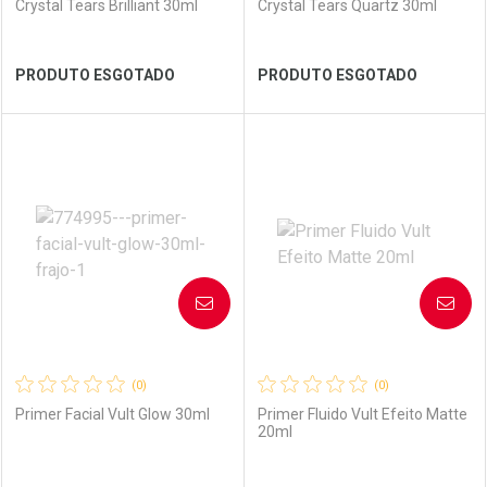
Crystal Tears Brilliant 30ml
Crystal Tears Quartz 30ml
Ver Desconto Convênio
Ver Desconto Convênio
PRODUTO ESGOTADO
PRODUTO ESGOTADO
FECHAR
FECHAR
FEC
FEC
Laboratório
Por Menos
Laboratório
Por Menos
AVISE-ME
AVISE-ME
(0)
(0)
Primer Facial Vult Glow 30ml
Primer Fluido Vult Efeito Matte
20ml