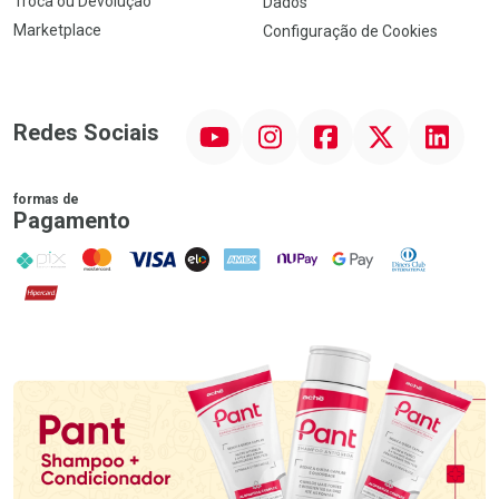
Troca ou Devolução
Dados
Marketplace
Configuração de Cookies
YouTube
Instagram
Facebook
Twitter
Linkedin
Redes Sociais
formas de
Pagamento
PIX
MasterCard
VISA
ELO
AMEX
NuPay
Google Pay
Diners Club
Hipercard
Promoção em Destaque