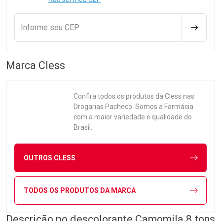
Informe seu CEP
CALCULA
Marca
Cless
Confira todos os produtos da
Cless
nas
Drogarias Pacheco. Somos a Farmácia
com a maior variedade e qualidade do
Brasil.
OUTROS CLESS
TODOS OS PRODUTOS DA MARCA
Descrição po descolorante Camomila 8 tons