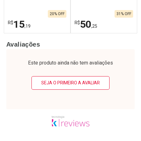
20% OFF
31% OFF
15
50
R$
R$
,19
,25
FECHAR
F
FECHAR
F
Avaliações
Laboratório
Laboratório
Por Menos
Por Menos
Este produto ainda não tem avaliações
SEJA O PRIMEIRO A AVALIAR
Ativar Desconto
Ativar Desconto