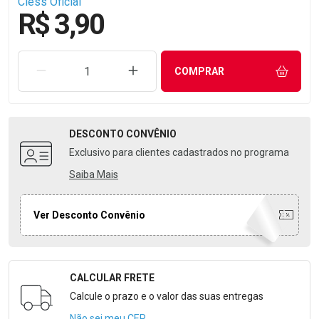
Cless Oficial
R$ 3,90
REMOVER UMA UNIDADE
AUMENTAR UMA UNIDADE
COMPRAR
DESCONTO
CONVÊNIO
Exclusivo para clientes cadastrados no programa
Saiba Mais
Ver Desconto Convênio
CALCULAR FRETE
Formulário para Calcular o Frete
Calcule o prazo e o valor das suas entregas
Não sei meu CEP