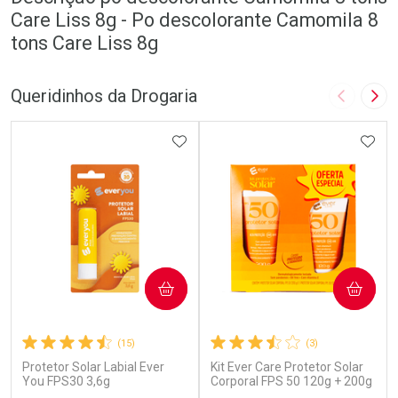
Care Liss 8g - Po descolorante Camomila 8
tons Care Liss 8g
Queridinhos da Drogaria
Imagem A
Pró
ADICIONAR AOS FAVORITOS
ADIC
COMPRAR
COMPRAR
(15)
(3)
Protetor Solar Labial Ever
Kit Ever Care Protetor Solar
You FPS30 3,6g
Corporal FPS 50 120g + 200g