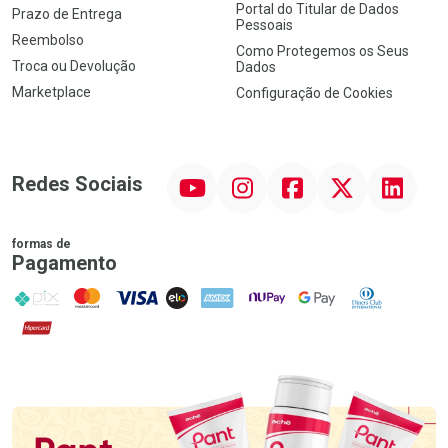
Portal do Titular de Dados
Prazo de Entrega
Pessoais
Reembolso
Como Protegemos os Seus
Troca ou Devolução
Dados
Marketplace
Configuração de Cookies
YouTube
Instagram
Facebook
Twitter
Linkedin
Redes Sociais
formas de
Pagamento
PIX
MasterCard
VISA
ELO
AMEX
NuPay
Google Pay
Diners Club
Hipercard
Promoção em Destaque