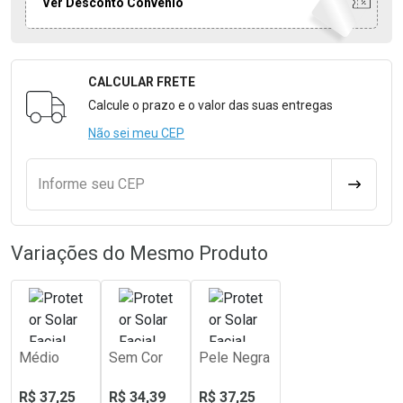
Ver Desconto Convênio
CALCULAR FRETE
Formulário para Calcular o Frete
Calcule o prazo e o valor das suas entregas
Não sei meu CEP
Informe seu CEP
CALCULA
Variações do Mesmo Produto
Médio
Sem Cor
Pele Negra
R$ 37,25
R$ 34,39
R$ 37,25