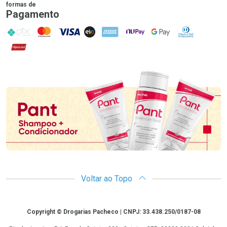
formas de
Pagamento
PIX
MasterCard
VISA
ELO
AMEX
NuPay
Google Pay
Diners Club
Hipercard
Promoção em Destaque
Voltar ao Topo
Copyright
Copyright © Drogarias Pacheco | CNPJ: 33.438.250/0187-08