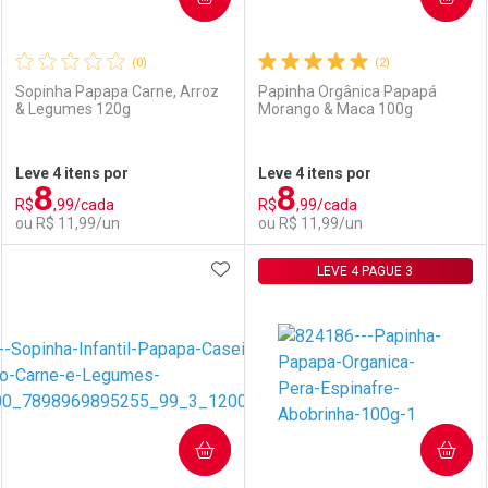
(0)
(2)
Sopinha Papapa Carne, Arroz
Papinha Orgânica Papapá
& Legumes 120g
Morango & Maca 100g
Ativar Desconto
Ativar Desconto
Leve 4 itens por
Leve 4 itens por
8
8
Comprar sem Desconto
Comprar sem Desconto
R$
,99/cada
R$
,99/cada
Comprar sem Desconto
Comprar sem Desconto
Por R$ 5,67/cada
Por R$ 5,67/cada
ou R$ 11,99/un
ou R$ 11,99/un
Por R$ 5,67/cada
Por R$ 5,67/cada
ADICIONAR AOS FAVORITOS
FECHAR
FECHAR
LEVE 4 PAGUE 3
F
F
Laboratório
Por Menos
Laboratório
Por Menos
COMPRAR
COMPRAR