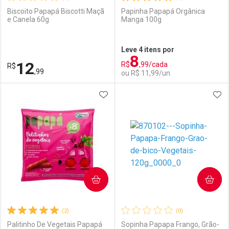
Biscoito Papapá Biscotti Maçã
Papinha Papapá Orgânica
e Canela 60g
Manga 100g
Ativar Desconto
Ativar Desconto
Leve 4 itens por
8
Comprar sem Desconto
Comprar sem Desconto
12
R$
,99/cada
R$
Comprar sem Desconto
Comprar sem Desconto
Por R$ 21,59/cada
Por R$ 9,59/cada
,99
ou R$ 11,99/un
Por R$ 21,59/cada
Por R$ 9,59/cada
ADICIONAR AOS FAVORITOS
ADI
FECHAR
FECHAR
F
F
Laboratório
Por Menos
Laboratório
Por Menos
COMPRAR
COMPRAR
(2)
(0)
Palitinho De Vegetais Papapá
Sopinha Papapa Frango, Grão-