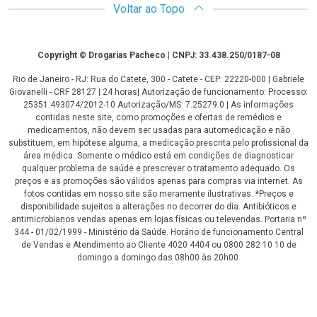
Voltar ao Topo
Copyright
Copyright © Drogarias Pacheco | CNPJ: 33.438.250/0187-08
Rio de Janeiro - RJ: Rua do Catete, 300 - Catete - CEP: 22220-000 | Gabriele
Giovanelli - CRF 28127 | 24 horas| Autorização de funcionamento: Processo:
25351.493074/2012-10 Autorização/MS: 7.25279.0 | As informações
contidas neste site, como promoções e ofertas de remédios e
medicamentos, não devem ser usadas para automedicação e não
substituem, em hipótese alguma, a medicação prescrita pelo profissional da
área médica. Somente o médico está em condições de diagnosticar
qualquer problema de saúde e prescrever o tratamento adequado. Os
preços e as promoções são válidos apenas para compras via internet. As
fotos contidas em nosso site são meramente ilustrativas. *Preços e
disponibilidade sujeitos a alterações no decorrer do dia. Antibióticos e
antimicrobianos vendas apenas em lojas físicas ou televendas. Portaria nº
344 - 01/02/1999 - Ministério da Saúde. Horário de funcionamento Central
de Vendas e Atendimento ao Cliente 4020 4404 ou 0800 282 10 10 de
domingo a domingo das 08h00 às 20h00.
LGPD Aceite os Cookies