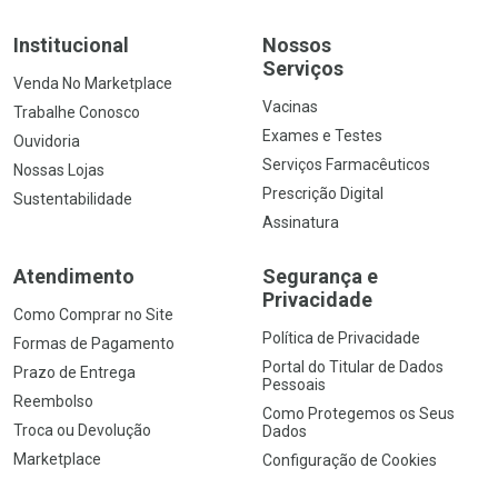
Institucional
Nossos
Serviços
Venda No Marketplace
Vacinas
Trabalhe Conosco
Exames e Testes
Ouvidoria
Serviços Farmacêuticos
Nossas Lojas
Prescrição Digital
Sustentabilidade
Assinatura
Atendimento
Segurança e
Privacidade
Como Comprar no Site
Política de Privacidade
Formas de Pagamento
Portal do Titular de Dados
Prazo de Entrega
Pessoais
Reembolso
Como Protegemos os Seus
Troca ou Devolução
Dados
Marketplace
Configuração de Cookies