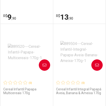
Ativar Desconto
Ativar Desconto
Comprar sem Desconto
Comprar sem Desconto
9
13
R$
Comprar sem Desconto
R$
Comprar sem Desconto
Por R$ 6,99/cada
Por R$ 12,59/cada
,90
,90
Por R$ 6,99/cada
Por R$ 12,59/cada
FECHAR
FECHAR
F
F
Laboratório
Por Menos
Laboratório
Por Menos
AVISE-ME
AVISE-ME
(0)
(0)
Cereal Infantil Papapa
Cereal Infantil Integral Papapá
Multicereais 170g
Aveia, Banana & Ameixa 170g
Ativar Desconto
Ativar Desconto