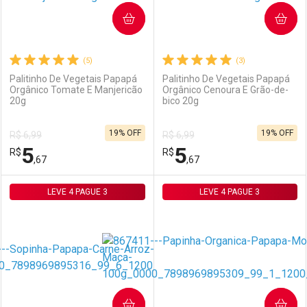
COMPRAR
COMPRAR
(5)
(3)
Palitinho De Vegetais Papapá
Palitinho De Vegetais Papapá
Orgânico Tomate E Manjericão
Orgânico Cenoura E Grão-de-
20g
bico 20g
Ativar Desconto
Ativar Desconto
19% OFF
19% OFF
R$ 6,99
R$ 6,99
Comprar sem Desconto
Comprar sem Desconto
5
5
R$
Comprar sem Desconto
R$
Comprar sem Desconto
Por R$ 9,59/cada
Por R$ 9,59/cada
,67
,67
Por R$ 9,59/cada
Por R$ 9,59/cada
LEVE 4 PAGUE 3
FECHAR
FECHAR
LEVE 4 PAGUE 3
F
F
Laboratório
Por Menos
Laboratório
Por Menos
COMPRAR
COMPRAR