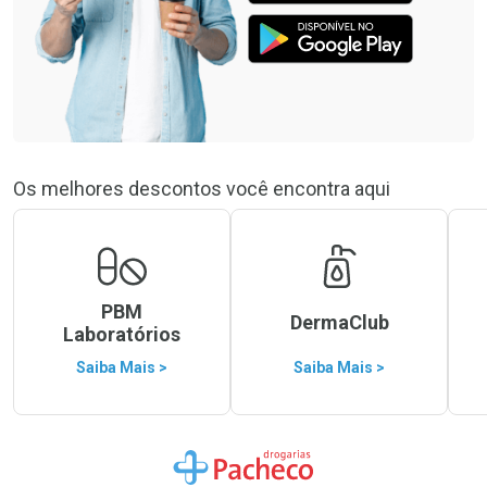
Os melhores descontos você encontra aqui
PBM
DermaClub
Laboratórios
Saiba Mais >
Saiba Mais >
Ir para a Home